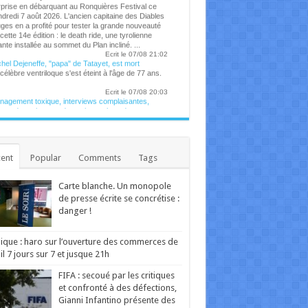
dredi 7 août 2026. L'ancien capitaine des Diables
ges en a profité pour tester la grande nouveauté
cette 14e édition : le death ride, une tyrolienne
nte installée au sommet du Plan incliné. ...
Ecrit le 07/08 21:02
hel Dejeneffe, "papa" de Tatayet, est mort
célèbre ventriloque s'est éteint à l'âge de 77 ans.
Ecrit le 07/08 20:03
agement toxique, interviews complaisantes,
ents de racisme et de sexisme : le podcast
egend" et son animateur Guillaume Pley malmenés
nomène médiatique fulgurant né en 2023, le
mier podcast de France pèse aujourd'hui
millions d'euros. C'est aussi une histoire belge à
s d'un titre. Une success-story qui fait l'objet de
ent
Popular
Comments
Tags
breuses critiques en ce moment. ...
Ecrit le 07/08 19:56
 collaborations avec Madonna, Blur, U2 ou
Carte blanche. Un monopole
tney Spears: William Orbit est mort
de presse écrite se concrétise :
producteur britannique multirécompensé William
it, notamment connu pour son travail sur l'album
danger !
y of Light" de Madonna et "13" de Blur, est
édé à l'âge de 69 ans, ont annoncé ses proches
dredi. ...
ique : haro sur l’ouverture des commerces de
Ecrit le 07/08 18:02
il 7 jours sur 7 et jusque 21h
nèges féeriques au Festival de Chassepierre
Ecrit le 02/08 17:56
FIFA : secoué par les critiques
Ecrit le 07/08 15:51
et confronté à des défections,
Gianni Infantino présente des
série d'animation signée Ricky Gervais, bien