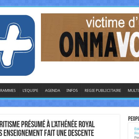
OGRAMMES
L’EQUIPE
AGENDA
INFOS
REGIE PUBLICITAIRE
MULT
La
Peop
itisme présumé à l’athénée royal
Ede
Ron
s enseignement fait une descente
Per
sur