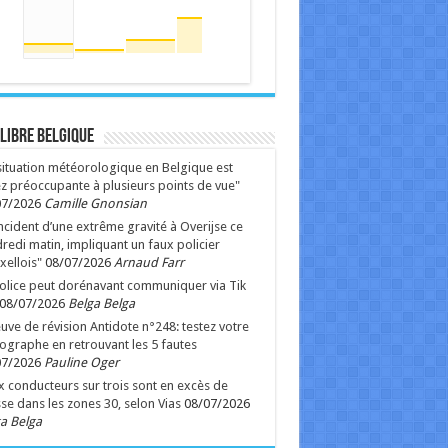
 Libre Belgique
situation météorologique en Belgique est
z préoccupante à plusieurs points de vue"
07/2026
Camille Gnonsian
ncident d’une extrême gravité à Overijse ce
redi matin, impliquant un faux policier
xellois"
08/07/2026
Arnaud Farr
olice peut dorénavant communiquer via Tik
08/07/2026
Belga Belga
uve de révision Antidote n°248: testez votre
ographe en retrouvant les 5 fautes
07/2026
Pauline Oger
 conducteurs sur trois sont en excès de
sse dans les zones 30, selon Vias
08/07/2026
a Belga