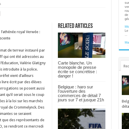
ven
s
rou
de 
géa
Mic
Related Articles
Le 
l’athénée royal Verwée :
...
scente
Man
rel
"L
mat de terreur instauré par
Phé
pre
 ff qui ont été adressées au
70 
Carte blanche. Un
l’Education, Valérie Glatigny
plu
Rec
monopole de presse
nom
introduite à la police.
écrite se concrétise :
danger !
réfet vient d’ailleurs
Des
Bri
livre écrit par des élèves
Le 
Belgique : haro sur
Orb
errogations se posent aussi
l’ouverture des
"Ra
nt qu’il serait sous le coup
commerces de détail 7
déc
jours sur 7 et jusque 21h
ven
es à la loi sur les marchés
Belg
déta
ée royal de Crommelynck. Des
Ma
rimantes se seraient
t que des représentants de
O, se rendront ce mercredi
La 