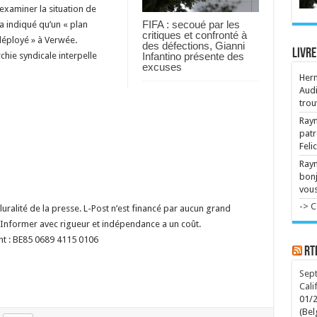
cam
examiner la situation de
mat
FIFA : secoué par les
a indiqué qu’un « plan
critiques et confronté à
Et 
déployé » à Verwée.
Cap
des défections, Gianni
Livre
dél
Infantino présente des
chie syndicale interpelle
excuses
Ret
Her
de
Audi
La 
trou
ses
ins
Raym
patr
Plu
Feli
en 
aoû
Ray
tou
bonj
vous
-> 
ralité de la presse. L-Post n’est financé par aucun grand
Informer avec rigueur et indépendance a un coût.
nt : BE85 0689 4115 0106
RT
Sept
Cali
01/
(Bel