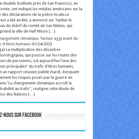
e double fusillade près de San Francisco, en
fornie, ont indiqué les médias américains sur la
 des déclarations de la police locale.Le
ect a été arrêté, a annoncé sur Twitter le
au du shérif du comté de San Mateo, qui
rend la ville de Half Moon […]
hangement climatique, facteur aggravant du
ic d'êtres humains
01/24/2023
ga) La multiplication des désastres
orologiques, qui pousse sur les routes des
ions de personnes, est aujourd'hui l'une des
ses principales" du trafic d'êtres humains,
n un rapport onusien publié mardi, évoquant
ement les risques posés par la guerre en
ine."Le changement climatique accroît la
érabilité au trafic", souligne cette étude de
fice des Nations […]
z-nous sur Facebook