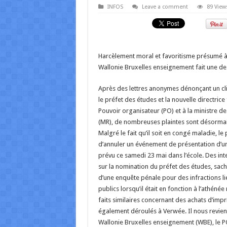
INFOS
Leave a comment
89 View
Harcèlement moral et favoritisme présumé à 
Wallonie Bruxelles enseignement fait une de
Après des lettres anonymes dénonçant un cli
le préfet des études et la nouvelle directrice
Pouvoir organisateur (PO) et à la ministre de 
(MR), de nombreuses plaintes sont désormais 
Malgré le fait qu’il soit en congé maladie, le p
d’annuler un événement de présentation d’un 
prévu ce samedi 23 mai dans l’école. Des int
sur la nomination du préfet des études, sacha
d’une enquête pénale pour des infractions lié
publics lorsqu’il était en fonction à l’athén
faits similaires concernant des achats d’imp
également déroulés à Verwée. Il nous revien
Wallonie Bruxelles enseignement (WBE), le P