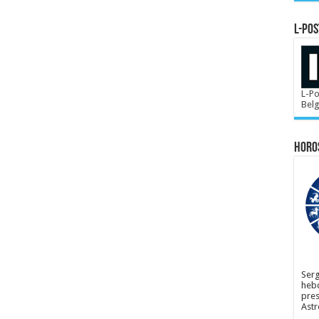
L-POS
L-Po
Bel
Horo
Serg
hebd
pres
Astr