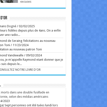
excuses
pée, tourne toutefois en rond, à l'image de ses
ous virils, grivois et désoeuvrés. ...
Ecrit le 07/08 14:25
sur la route de Reims, Bartoli sort du gâteau
uano et Kosky signent un Rossini brillamment
 d'or
irant ...
Ecrit le 07/08 13:01
our aux sources de l'Art brut, à Lausanne, avec
mans Dogné
/
02/02/2025
 grands artistes venus des marges
teurs fidèles depuis plus de 4ans. On a enfin
collection de l'Art brut, créée par Dubuffet, fête
ver une radio...
 50 ans. L'occasion aussi de découvrir la très
pirante fondation Jan Michalski. ...
ond de Seraing felicitations au nouveau
Ecrit le 07/08 13:01
on Toni
/
11/23/2024
s d'un an et demi après la saison 1, Netflix a mis
citation au nouveau patron Toni
ligne sept épisodes. Le 8e est prévu pour le 26
t. En images, l'épopée familiale est plus
mond Vandewalle
/
09/02/2024
rbillonnante que jamais. ...
ou, je m'appelle Raymond etant donner que je
Ecrit le 07/08 12:43
 suis depuis le...
rss
V2 Script
CONSULTEZ NOTRE LIVRE D'OR
L
 morts dans une double fusillade en
fornie, selon des médias américains
24/2023
ga) Sept personnes ont été tuées lundi lors