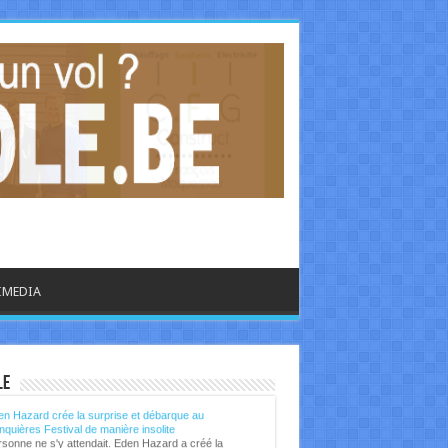
IMEDIA
libre.be - CULTURE
le
n Hazard crée la surprise et débarque au
quières Festival de manière insolite
sonne ne s'y attendait. Eden Hazard a créé la
prise en débarquant au Ronquières Festival ce