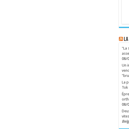
LA
"La 
asse
08/
Un i
vend
"bru
La p
Tok
Épre
orth
08/
Deux
vite
Belg