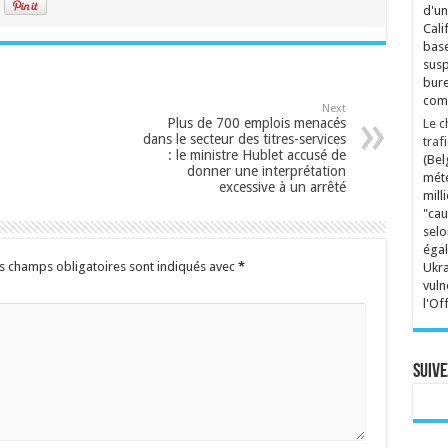
d'un
Cali
base
susp
bure
comp
Next
Plus de 700 emplois menacés
Le c
dans le secteur des titres-services
traf
: le ministre Hublet accusé de
(Bel
donner une interprétation
mété
excessive à un arrêté
mill
"cau
selo
égal
s champs obligatoires sont indiqués avec
*
Ukra
vuln
l'Of
Suive