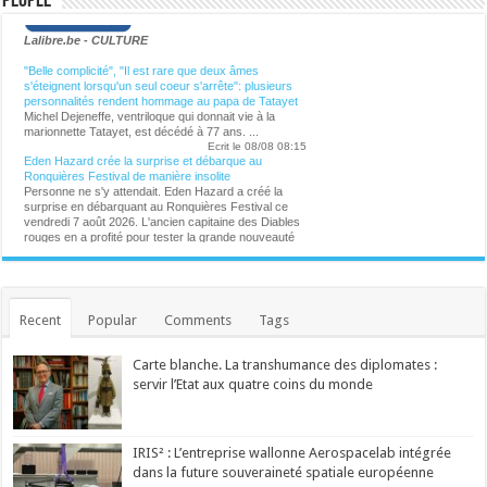
People
Lalibre.be - CULTURE
"Belle complicité", "Il est rare que deux âmes
s'éteignent lorsqu'un seul coeur s'arrête": plusieurs
personnalités rendent hommage au papa de Tatayet
Michel Dejeneffe, ventriloque qui donnait vie à la
marionnette Tatayet, est décédé à 77 ans. ...
Ecrit le 08/08 08:15
Eden Hazard crée la surprise et débarque au
Ronquières Festival de manière insolite
Personne ne s'y attendait. Eden Hazard a créé la
surprise en débarquant au Ronquières Festival ce
vendredi 7 août 2026. L'ancien capitaine des Diables
rouges en a profité pour tester la grande nouveauté
de cette 14e édition : le death ride, une tyrolienne
géante installée au sommet du Plan incliné. ...
Ecrit le 07/08 21:02
Michel Dejeneffe, "papa" de Tatayet, est mort
Le célèbre ventriloque s'est éteint à l'âge de 77 ans.
Recent
Popular
Comments
Tags
...
Ecrit le 07/08 20:03
Management toxique, interviews complaisantes,
Carte blanche. La transhumance des diplomates :
relents de racisme et de sexisme : le podcast
servir l’Etat aux quatre coins du monde
"Legend" et son animateur Guillaume Pley malmenés
Phénomène médiatique fulgurant né en 2023, le
premier podcast de France pèse aujourd'hui
70 millions d'euros. C'est aussi une histoire belge à
plus d'un titre. Une success-story qui fait l'objet de
IRIS² : L’entreprise wallonne Aerospacelab intégrée
nombreuses critiques en ce moment. ...
dans la future souveraineté spatiale européenne
Ecrit le 07/08 19:56