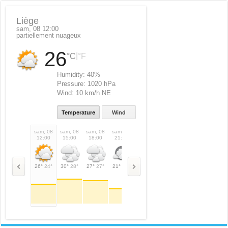
Liège
sam, 08 12:00
partiellement nuageux
26
|
°C
°F
Humidity:
40%
Pressure:
1020 hPa
Wind:
10 km/h NE
Temperature
Wind
sam, 08
sam, 08
sam, 08
sam, 08
dim, 09
dim, 09
dim, 09
dim,
12:00
15:00
18:00
21:00
00:00
03:00
06:00
09:
26°
24°
30°
28°
27°
27°
21°
21°
20°
20°
19°
19°
21°
21°
30°