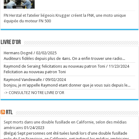
Des collaborations avec Madonna, Blur, U2 ou
Britney Spears: William Orbit est mort
Le producteur britannique multirécompensé William
Orbit, notamment connu pour son travail sur l'album
FN Herstal et l’atelier liégeois Krugger créent la FNK, une moto unique
"Ray of Light" de Madonna et "13" de Blur, est
équipée du moteur FN 500
décédé à l'âge de 69 ans, ont annoncé ses proches
vendredi. ...
Ecrit le 07/08 18:02
Manèges féeriques au Festival de Chassepierre
Ecrit le 02/08 17:56
Livre d'or
Ecrit le 07/08 15:51
Hermans Dogné
/
02/02/2025
La série d'animation signée Ricky Gervais, bien
Auditeurs fidèles depuis plus de 4ans. On a enfin trouver une radio...
campée, tourne toutefois en rond, à l'image de ses
matous virils, grivois et désoeuvrés. ...
Raymond de Seraing felicitations au nouveau patron Toni
/
11/23/2024
Ecrit le 07/08 14:25
Felicitation au nouveau patron Toni
Et sur la route de Reims, Bartoli sort du gâteau
Capuano et Kosky signent un Rossini brillamment
Raymond Vandewalle
/
09/02/2024
délirant ...
bonjou, je m'appelle Raymond etant donner que je vous suis depuis le...
Ecrit le 07/08 13:01
Retour aux sources de l'Art brut, à Lausanne, avec
-> CONSULTEZ NOTRE LIVRE D'OR
de grands artistes venus des marges
La collection de l'Art brut, créée par Dubuffet, fête
ses 50 ans. L'occasion aussi de découvrir la très
inspirante fondation Jan Michalski. ...
RTL
Ecrit le 07/08 13:01
rss
V2 Script
Sept morts dans une double fusillade en Californie, selon des médias
américains
01/24/2023
(Belga) Sept personnes ont été tuées lundi lors d'une double fusillade
près de San Francisco, en Californie, ont indiqué les médias américains