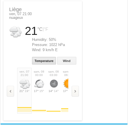
Liège
ven, 07 21:00
nuageux
21
|
°C
°F
Humidity:
50%
Pressure:
1022 hPa
Wind:
9 km/h E
Temperature
Wind
ven, 07
sam, 08
sam, 08
sam, 08
sam, 08
sam, 08
sam, 08
sam,
21:00
00:00
03:00
06:00
09:00
12:00
15:00
18:
21°
19°
17°
15°
14°
14°
17°
17°
24°
24°
28°
28°
31°
31°
27°