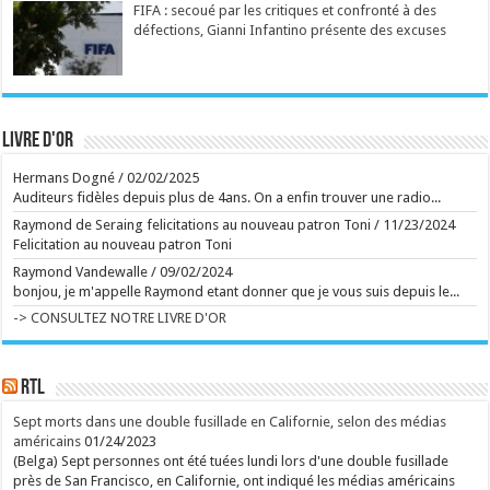
FIFA : secoué par les critiques et confronté à des
Ecrit le 07/08 15:51
défections, Gianni Infantino présente des excuses
La série d'animation signée Ricky Gervais, bien
campée, tourne toutefois en rond, à l'image de ses
matous virils, grivois et désoeuvrés. ...
Ecrit le 07/08 14:25
Et sur la route de Reims, Bartoli sort du gâteau
Capuano et Kosky signent un Rossini brillamment
délirant ...
Livre d'or
Ecrit le 07/08 13:01
Retour aux sources de l'Art brut, à Lausanne, avec
Hermans Dogné
/
02/02/2025
de grands artistes venus des marges
La collection de l'Art brut, créée par Dubuffet, fête
Auditeurs fidèles depuis plus de 4ans. On a enfin trouver une radio...
ses 50 ans. L'occasion aussi de découvrir la très
Raymond de Seraing felicitations au nouveau patron Toni
/
11/23/2024
inspirante fondation Jan Michalski. ...
Ecrit le 07/08 13:01
Felicitation au nouveau patron Toni
Plus d'un an et demi après la saison 1, Netflix a mis
Raymond Vandewalle
/
09/02/2024
en ligne sept épisodes. Le 8e est prévu pour le 26
bonjou, je m'appelle Raymond etant donner que je vous suis depuis le...
août. En images, l'épopée familiale est plus
tourbillonnante que jamais. ...
-> CONSULTEZ NOTRE LIVRE D'OR
Ecrit le 07/08 12:43
Sur les pas de vos héros à travers la France littéraire
Un atlas original fait revivre les personnages des
grands romans à travers les lieux qui les ont inspirés.
RTL
...
Ecrit le 07/08 10:58
Sept morts dans une double fusillade en Californie, selon des médias
rss
V2 Script
américains
01/24/2023
(Belga) Sept personnes ont été tuées lundi lors d'une double fusillade
près de San Francisco, en Californie, ont indiqué les médias américains