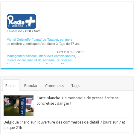
Lalibre.be - CULTURE
Michel Dejeneffe, "papa" de Tatayet, est mort
Le célèbre ventriloque s'est éteint à l'âge de 77 ans.
...
Ecrit le 07/08 20:03
Management toxique, interviews complaisantes,
relents de racisme et de sexisme : le podcast
"Legend" et son animateur Guillaume Pley malmenés
Phénomène médiatique fulgurant né en 2023, le
premier podcast de France pèse aujourd'hui
70 millions d'euros. C'est aussi une histoire belge à
plus d'un titre. Une success-story qui fait l'objet de
nombreuses critiques en ce moment. ...
Recent
Popular
Comments
Tags
Ecrit le 07/08 19:56
Des collaborations avec Madonna, Blur, U2 ou
Britney Spears: William Orbit est mort
Carte blanche. Un monopole de presse écrite se
Le producteur britannique multirécompensé William
concrétise : danger !
Orbit, notamment connu pour son travail sur l'album
"Ray of Light" de Madonna et "13" de Blur, est
décédé à l'âge de 69 ans, ont annoncé ses proches
vendredi. ...
Ecrit le 07/08 18:02
Belgique : haro sur l’ouverture des commerces de détail 7 jours sur 7 et
Manèges féeriques au Festival de Chassepierre
jusque 21h
Ecrit le 02/08 17:56