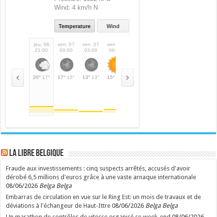
Wind:
4 km/h N
Temperature
Wind
jeu, 06
ven, 07
ven, 07
ven, 07
ven, 07
ven, 07
ven, 07
ven,
21:00
00:00
03:00
06:00
09:00
12:00
15:00
18:
20°
17°
17°
15°
13°
13°
15°
15°
21°
21°
25°
25°
26°
26°
23°
LA Libre Belgique
Fraude aux investissements : cinq suspects arrêtés, accusés d'avoir
dérobé 6,5 millions d'euros grâce à une vaste arnaque internationale
08/06/2026
Belga Belga
Embarras de circulation en vue sur le Ring Est: un mois de travaux et de
déviations à l'échangeur de Haut-Ittre
08/06/2026
Belga Belga
Un marathon de contrôles de vitesse organisé ce week-end
08/06/2026