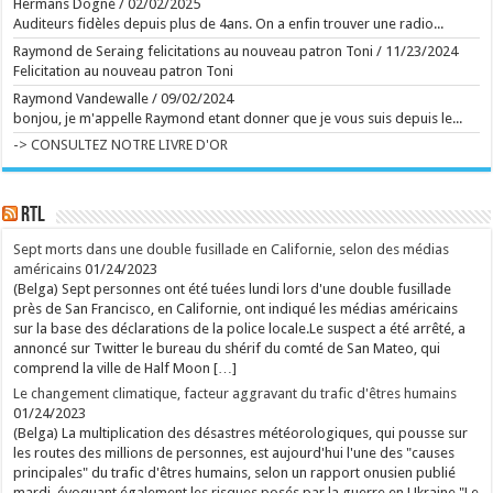
Hermans Dogné
/
02/02/2025
Ecrit le 06/08 10:39
Auditeurs fidèles depuis plus de 4ans. On a enfin trouver une radio...
rss
V2 Script
Raymond de Seraing felicitations au nouveau patron Toni
/
11/23/2024
Felicitation au nouveau patron Toni
Raymond Vandewalle
/
09/02/2024
bonjou, je m'appelle Raymond etant donner que je vous suis depuis le...
-> CONSULTEZ NOTRE LIVRE D'OR
RTL
Sept morts dans une double fusillade en Californie, selon des médias
américains
01/24/2023
(Belga) Sept personnes ont été tuées lundi lors d'une double fusillade
près de San Francisco, en Californie, ont indiqué les médias américains
sur la base des déclarations de la police locale.Le suspect a été arrêté, a
annoncé sur Twitter le bureau du shérif du comté de San Mateo, qui
comprend la ville de Half Moon […]
Le changement climatique, facteur aggravant du trafic d'êtres humains
01/24/2023
(Belga) La multiplication des désastres météorologiques, qui pousse sur
les routes des millions de personnes, est aujourd'hui l'une des "causes
principales" du trafic d'êtres humains, selon un rapport onusien publié
mardi, évoquant également les risques posés par la guerre en Ukraine."Le