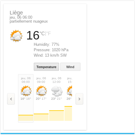
Liège
jeu, 06 06:00
partiellement nuageux
16
|
°C
°F
Humidity:
77%
Pressure:
1020 hPa
Wind:
13 km/h SW
Temperature
Wind
jeu, 06
jeu, 06
jeu, 06
jeu, 06
jeu, 06
jeu, 06
ven, 07
ven,
06:00
09:00
12:00
15:00
18:00
21:00
00:00
03:
16°
16°
20°
17°
23°
21°
26°
26°
20°
20°
15°
15°
13°
13°
11°