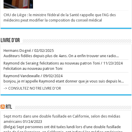
La productrice Amy Pascal affirme que le nom
pourrait être connu d'ici la fin d'année. ...
Ecrit le 04/08 21:53
Virginia Woolf et sa soeur Vanessa Bell raffolaient des
CHU de Liège : le ministre fédéral de la Santé rappelle que l’AG des
commérages: "Il y a toujours un coin de ma tête où je
médecins peut modifier la composition du conseil médical
te garde une pleine besace de potins"
Ecrit le 02/08 08:01
Ecrit le 04/08 17:44
Madonna est-elle sur le point de sortir un duo inédit
Livre d'or
avec une star internationale ?
Ecrit le 04/08 17:17
Hermans Dogné
/
02/02/2025
rss
V2 Script
Auditeurs fidèles depuis plus de 4ans. On a enfin trouver une radio...
Raymond de Seraing felicitations au nouveau patron Toni
/
11/23/2024
Felicitation au nouveau patron Toni
Raymond Vandewalle
/
09/02/2024
bonjou, je m'appelle Raymond etant donner que je vous suis depuis le...
-> CONSULTEZ NOTRE LIVRE D'OR
RTL
Sept morts dans une double fusillade en Californie, selon des médias
américains
01/24/2023
(Belga) Sept personnes ont été tuées lundi lors d'une double fusillade