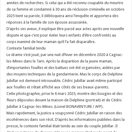
années de recherches. Si celui qui a été reconnu coupable du meurtre
de sa femme et condamné à 30 ans de réclusion criminelle en octobre
2025 tient sa parole, il débloquera ainsi l’enquête et apportera des
réponses à la famille de son épouse assassinée.
D’après ses aveux, il explique être passé aux actes après une nouvelle
dispute et que c’est pour éviter leurs enfants d’être confrontés au
corps inanimé de leur maman qu’il l’a fait disparaître.
Contexte familial tendu
Le drame s’est joué, par une nuit d’hiver en décembre 2020 à Cagnac-
les-Mines dans le Tarn. Après la disparition de la jeune maman,
d’importantes fouilles et des battues ont été organisées, aidées par
des moyens techniques de la gendarmerie. Mas le corps de Delphine
Jubillar est demeuré introuvable. Cédric Jubillar avait même participé
aux fouilles et s’était affiché aux côtés de ses beaux-parents.
Cette photographie, prise le 6 mars 2025, montre des bougies et des
fleurs déposées devant la maison de Delphine (portrait) et de Cédric
Jubillar à Cagnac-les-Mines. (Lionel BONAVENTURE / AFP).
Mais rapidement, la justice a soupçonné Cédric Jubillar en raison des
incohérences dans son récit. D’après les informations publiées dans la
presse, le contexte familial était tendu au sein du couple Jubillar. Il