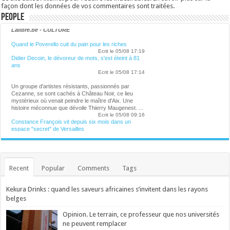
façon dont les données de vos commentaires sont traitées
.
People
Lalibre.be - CULTURE
Quand le Poverello cuit du pain pour les riches
Ecrit le 05/08 17:19
Didier Decoin, le dévoreur de mots, s'est éteint à 81
ans
Ecrit le 05/08 17:14
Un groupe d'artistes résistants, passionnés par
Cezanne, se sont cachés à Château Noir, ce lieu
mystérieux où venait peindre le maître d'Aix. Une
histoire méconnue que dévoile Thierry Maugenest. ...
Ecrit le 05/08 09:16
Constance François vit depuis six mois dans un
espace "secret" de Versailles
Ecrit le 05/08 13:54
Décès de l'écrivain Didier Decoin, prix Goncourt en
1977 et ancien président de son jury
L'écrivain et scénariste Didier Decoin, prix Goncourt
en 1977 et ancien président de l'Académie Goncourt,
Recent
Popular
Comments
Tags
est décédé à l'âge de 81 ans, a annoncé mercredi
l'institution. ...
Ecrit le 05/08 13:25
Kekura Drinks : quand les saveurs africaines s’invitent dans les rayons
Picasso dormait toutes les nuits avec une lettre que
Cezanne avait écrite à son fils
belges
Passionné par Cezanne, Thierry Maugenest dévoile
un peintre méditant, presque religieux. ...
Opinion. Le terrain, ce professeur que nos universités
Ecrit le 05/08 09:16
ne peuvent remplacer