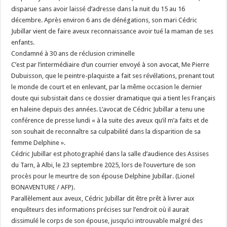
disparue sans avoir laissé d’adresse dans la nuit du 15 au 16
décembre. Après environ 6 ans de dénégations, son mari Cédric
Jubillar vient de faire aveux reconnaissance avoir tué la maman de ses
enfants.
Condamné à 30 ans de réclusion criminelle
C’est par l’intermédiaire d’un courrier envoyé à son avocat, Me Pierre
Dubuisson, que le peintre-plaquiste a fait ses révélations, prenant tout
le monde de court et en enlevant, par la même occasion le dernier
doute qui subsistait dans ce dossier dramatique qui a tient les Français
en haleine depuis des années. L’avocat de Cédric Jubillar a tenu une
conférence de presse lundi « à la suite des aveux qu’il m’a faits et de
son souhait de reconnaître sa culpabilité dans la disparition de sa
femme Delphine ».
Cédric Jubillar est photographié dans la salle d’audience des Assises
du Tarn, à Albi, le 23 septembre 2025, lors de l’ouverture de son
procès pour le meurtre de son épouse Delphine Jubillar. (Lionel
BONAVENTURE / AFP).
Parallèlement aux aveux, Cédric Jubillar dit être prêt à livrer aux
enquêteurs des informations précises sur l’endroit où il aurait
dissimulé le corps de son épouse, jusqu’ici introuvable malgré des