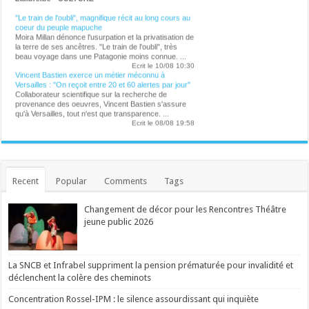
"Le train de l'oubli", magnifique récit au long cours au
coeur du peuple mapuche
Moira Millan dénonce l'usurpation et la privatisation de
la terre de ses ancêtres. "Le train de l'oubli", très
beau voyage dans une Patagonie moins connue. ...
Ecrit le 10/08 10:30
Vincent Bastien exerce un métier méconnu à
Versailles : "On reçoit entre 20 et 60 alertes par jour"
Collaborateur scientifique sur la recherche de
provenance des oeuvres, Vincent Bastien s'assure
qu'à Versailles, tout n'est que transparence. ...
Ecrit le 08/08 19:58
La reine Pommelien, Eden Hazard en tyrolienne,
l'annulation de Charlotte Cardin, les guitares rock en
mode survie. On vous livre notre bilan du Ronquières
Festival 2026. ...
Ecrit le 09/08 20:41
Recent
Popular
Comments
Tags
Qui est Jason Sudeikis, l'acteur qui se cache derrière
la moustache de Ted Lasso ?
Pilier du "Saturday Night Live" pendant dix ans, il a
Changement de décor pour les Rencontres Théâtre
fait ses classes dans la meilleure école : celle de
jeune public 2026
l'improvisation. ...
Ecrit le 09/08 19:45
"L'Odyssée", plus grand succès cinématographique
de Christopher Nolan
"L'Odyssée", une adaptation de l'épopée grecque
La SNCB et Infrabel suppriment la pension prématurée pour invalidité et
d'Homère sur grand écran, est devenu le plus grand
déclenchent la colère des cheminots
succès de la carrière du réalisateur Christopher
Nolan, avec plus d'un milliard de dollars de recettes
Concentration Rossel-IPM : le silence assourdissant qui inquiète
mondiales en moins d'un mois après sa sortie. ...