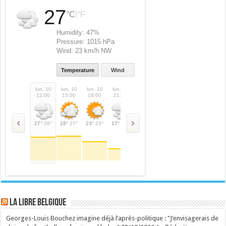
27
|
°C
°F
Humidity:
47%
Pressure:
1015 hPa
Wind:
23 km/h NW
Temperature
Wind
lun, 10
lun, 10
lun, 10
lun, 10
mar, 11
mar, 11
mar, 11
mar,
12:00
15:00
18:00
21:00
00:00
03:00
06:00
09:
27°
26°
28°
27°
23°
23°
17°
17°
11°
11°
8°
8°
12°
12°
20°
LA Libre Belgique
Georges-Louis Bouchez imagine déjà l’après-politique : "J’envisagerais de