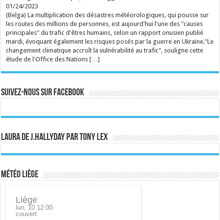
01/24/2023
rss
V2 Script
(Belga) La multiplication des désastres météorologiques, qui pousse sur
les routes des millions de personnes, est aujourd'hui l'une des "causes
principales" du trafic d'êtres humains, selon un rapport onusien publié
mardi, évoquant également les risques posés par la guerre en Ukraine."Le
changement climatique accroît la vulnérabilité au trafic", souligne cette
étude de l'Office des Nations […]
Suivez-nous sur Facebook
Laura de J.Hallyday par Tony Lex
Météo Liège
Liège
lun, 10 12:00
couvert