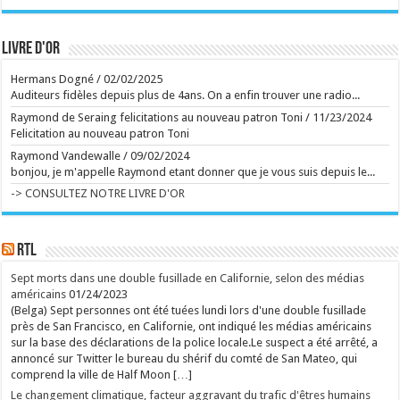
Ecrit le 09/08 19:09
Immersion dans un monde post-humain, sombre et
poétique
Pierre Huyghe offre une expérience totale à la
Livre d'or
Fondation Beyeler à Bâle, reconstruisant un réel
décalé. ...
Ecrit le 09/08 11:14
Hermans Dogné
/
02/02/2025
Vilhelm Hammershøi, ce Vermeer mélancolique
Auditeurs fidèles depuis plus de 4ans. On a enfin trouver une radio...
Superbe exposition du peintre danois à la Kunsthaus
de Zurich. Envoyé spécial. ...
Raymond de Seraing felicitations au nouveau patron Toni
/
11/23/2024
Ecrit le 26/07 18:42
Felicitation au nouveau patron Toni
Actrice dans Soda et une cinquantaine de films: La
comédienne Dominique Frot est décédée à 68 ans
Raymond Vandewalle
/
09/02/2024
La comédienne de cinéma et de théâtre Dominique
bonjou, je m'appelle Raymond etant donner que je vous suis depuis le...
Frot, soeur cadette de l'actrice Catherine Frot, est
décédée vendredi à 68 ans à Paris, selon sa famille
-> CONSULTEZ NOTRE LIVRE D'OR
et son agent. ...
Ecrit le 09/08 15:38
Au Gaume Jazz Festival, Erik Truffaz prend Miles
Davis au mot
RTL
Vendredi et samedi, les deux premiers soirs du
festival gaumais ont donné lieu à des concerts et
spectacles grandioses, en plus d'une conférence
Sept morts dans une double fusillade en Californie, selon des médias
musicale captivante du journaliste Alex Dutilh sur le
américains
01/24/2023
pianiste Keith Jarrett. ...
(Belga) Sept personnes ont été tuées lundi lors d'une double fusillade
Ecrit le 09/08 13:29
Pari réussi pour Pommelien Thijs à Ronquières:
près de San Francisco, en Californie, ont indiqué les médias américains
comment la superstar flamande a-t-elle réussi à
sur la base des déclarations de la police locale.Le suspect a été arrêté, a
séduire le public francophone?
annoncé sur Twitter le bureau du shérif du comté de San Mateo, qui
Phénomène en Flandre, Pommelien Thijs a donné à
comprend la ville de Half Moon […]
Ronquières son premier concert dans un festival en
Wallonie. ...
Le changement climatique, facteur aggravant du trafic d'êtres humains
Ecrit le 09/08 13:01