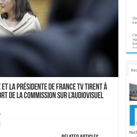
Dix
tra
Cla
sig
Ent
qui
rap
...
Hel
vic
La 
Rec
aut
And
Jar
 et la présidente de France Tv tirent à
Ala
rt de la Commission sur l’audiovisuel
"At
sp
Ce 
ain
s
l'E
Ven
par
Nucl
ce 