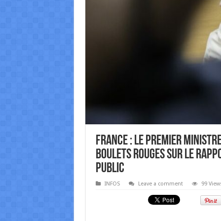
France : le Premier ministre
boulets rouges sur le rappo
public
INFOS
Leave a comment
99 View