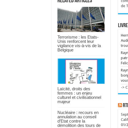
Related Articles
cont
de 
Dév
int
l'i
...
Livre
Her
Terrorisme : les Etats-
Audi
Unis renforcent leur
vigilance vis-à-vis de la
trou
Belgique
Raym
patr
Feli
Ray
bonj
vous
-> 
Laïcité, droits des
femmes : un enjeu
culturel et civilisationnel
majeur
RT
Nucléaire : recours en
Sept
annulation au conseil
Cali
d’Etat contre la
01/
démolition des tours de