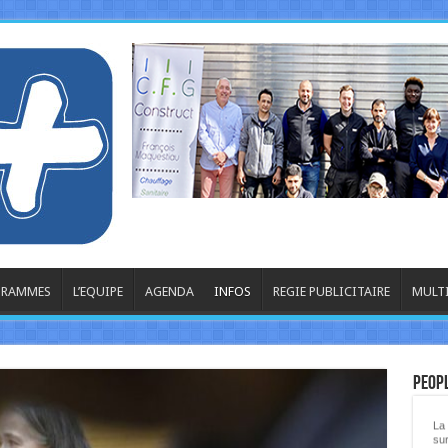
OGRAMMES
L’EQUIPE
AGENDA
INFOS
REGIE PUBLICITAIRE
MULT
La
Peop
La 
sur