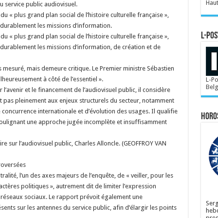
Haut
u service public audiovisuel.
u « plus grand plan social de l’histoire culturelle française »,
t durablement les missions d’information.
L-POS
u « plus grand plan social de l’histoire culturelle française »,
t durablement les missions d’information, de création et de
s mesuré, mais demeure critique. Le Premier ministre Sébastien
heureusement à côté de l’essentiel ».
L-Po
Bel
r l’avenir et le financement de l’audiovisuel public, il considère
 pas pleinement aux enjeux structurels du secteur, notamment
oncurrence internationale et d’évolution des usages. Il qualifie
Horo
soulignant une approche jugée incomplète et insuffisamment
e sur l’audiovisuel public, Charles Alloncle. (GEOFFROY VAN
roversées
ralité, l’un des axes majeurs de l’enquête, de « veiller, pour les
ctères politiques », autrement dit de limiter l’expression
es réseaux sociaux. Le rapport prévoit également une
Serg
ésents sur les antennes du service public, afin d’élargir les points
hebd
pres