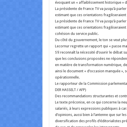
évoquant un « affaiblissement historique » d
La présidente de France TV va jusqu’à parler d
estimant que ces orientations fragiliseraien
La présidente de France TV va jusqu’à parler d
estimant que ces orientations fragiliseraien
cohésion du service public.
Du côté du gouvernement, le ton se veut plu
Lecornur regrette un rapport qui « passe mal
S’il reconnaît la nécessité d’ouvrir le débat su
que les conclusions proposées ne répondent
en matière de transformation numérique, de c
ainsi le document « d’occasion manquée », 
opérationnelle.
Le rapporteur de la Commission parlementair
DER HASSELT / AFP)
Des recommandations structurantes et cont
Le texte préconise, en ce qui concerne la neut
salariés, à leurs expressions publiques à cara
d’opinions, aussi bien à l’antenne que sur l
diversification des profils d’éditorialistes pr