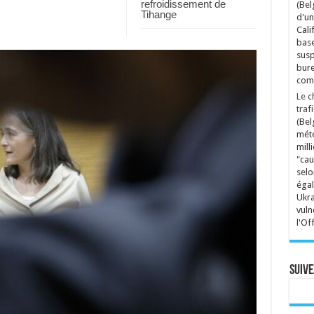
refroidissement de
(Bel
Tihange
d'un
Cali
base
susp
bure
comp
Le c
traf
(Bel
mété
mill
"cau
selo
égal
Ukra
vuln
l'Of
Suive