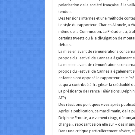
polarisation de la société française, à la ve
tendue.
Des tensions internes et une méthode conte
Le style du rapporteur, Charles Alloncle, a é
même de la Commission. Le Président a, à p
certains tweets ou à la divulgation de mont
débats.
La mise en avant de rémunérations concernan
propos du Festival de Cannes a également sus
La mise en avant de rémunérations concernan
propos du Festival de Cannes a également sus
enfantins ont opposé le rapporteur et le Pré
et qui a contribué à fragiliser la crédibilité d
La présidente de France Télévisions, Delphi
AFP)
Des réactions politiques vives après publica
Après la publication, ce mardi matin, de la p
Delphine Ernotte, a vivement réagi, dénonçan
charge », reposant selon elle sur « des insin
Dans une critique particulièrement sévère, e