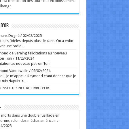
re la démolition des tours de refroidissement
Ecrit le 05/08 10:55
Tihange
oilé à Venise l'année dernière, un drame familial
ense sur la réaction d'un couple face à
mpensable. À voir dès ce mercredi sur grand écran.
 d'or
Ecrit le 06/08 10:44
Ecrit le 05/08 09:42
mans Dogné
/
02/02/2025
teurs fidèles depuis plus de 4ans. On a enfin
rss
V2 Script
ver une radio...
ond de Seraing felicitations au nouveau
on Toni
/
11/23/2024
citation au nouveau patron Toni
mond Vandewalle
/
09/02/2024
ou, je m'appelle Raymond etant donner que je
 suis depuis le...
CONSULTEZ NOTRE LIVRE D'OR
L
 morts dans une double fusillade en
fornie, selon des médias américains
24/2023