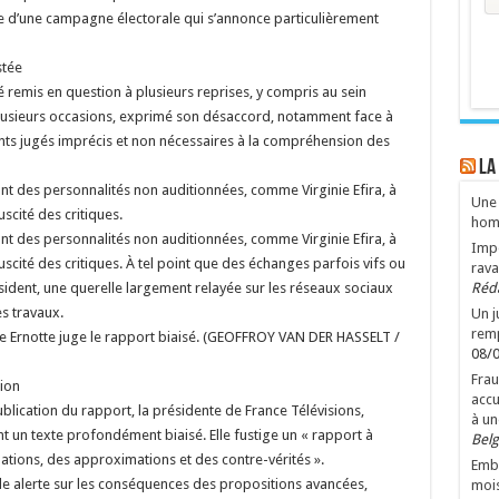
ille d’une campagne électorale qui s’annonce particulièrement
stée
té remis en question à plusieurs reprises, y compris au sein
lusieurs occasions, exprimé son désaccord, notamment face à
ants jugés imprécis et non nécessaires à la compréhension des
LA
t des personnalités non auditionnées, comme Virginie Efira, à
Une 
cité des critiques.
hom
t des personnalités non auditionnées, comme Virginie Efira, à
Impo
cité des critiques. À tel point que des échanges parfois vifs ou
rava
sident, une querelle largement relayée sur les réseaux sociaux
Réd
es travaux.
Un 
remp
ne Ernotte juge le rapport biaisé. (GEOFFROY VAN DER HASSELT /
08/
Frau
tion
accu
ublication du rapport, la présidente de France Télévisions,
à un
t un texte profondément biaisé. Elle fustige un « rapport à
Belg
uations, des approximations et des contre-vérités ».
Emba
lle alerte sur les conséquences des propositions avancées,
mois