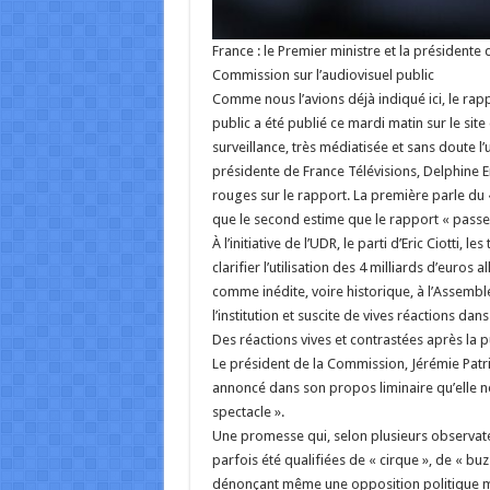
France : le Premier ministre et la présidente 
Commission sur l’audiovisuel public
Comme nous l’avions déjà indiqué ici, le rap
public a été publié ce mardi matin sur le si
surveillance, très médiatisée et sans doute l
présidente de France Télévisions, Delphine Er
rouges sur le rapport. La première parle du « 
que le second estime que le rapport « passe à
À l’initiative de l’UDR, le parti d’Eric Ciotti
clarifier l’utilisation des 4 milliards d’euro
comme inédite, voire historique, à l’Assemblée
l’institution et suscite de vives réactions dan
Des réactions vives et contrastées après la 
Le président de la Commission, Jérémie Patria
annoncé dans son propos liminaire qu’elle ne se
spectacle ».
Une promesse qui, selon plusieurs observateu
parfois été qualifiées de « cirque », de « buz
dénonçant même une opposition politique ma