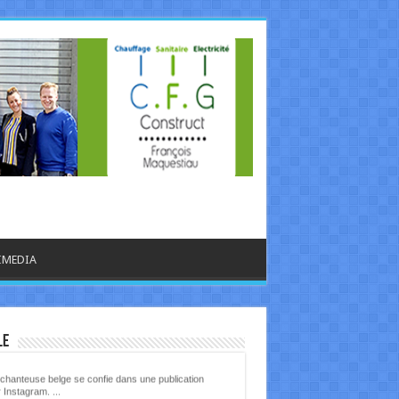
IMEDIA
libre.be - CULTURE
le
chanteuse belge se confie dans une publication
 Instagram. ...
Ecrit le 06/08 21:33