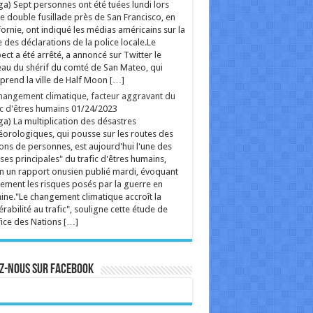
ga) Sept personnes ont été tuées lundi lors
e double fusillade près de San Francisco, en
fornie, ont indiqué les médias américains sur la
 des déclarations de la police locale.Le
ect a été arrêté, a annoncé sur Twitter le
au du shérif du comté de San Mateo, qui
rend la ville de Half Moon […]
hangement climatique, facteur aggravant du
ic d'êtres humains
01/24/2023
ga) La multiplication des désastres
orologiques, qui pousse sur les routes des
ions de personnes, est aujourd'hui l'une des
ses principales" du trafic d'êtres humains,
n un rapport onusien publié mardi, évoquant
ement les risques posés par la guerre en
ine."Le changement climatique accroît la
érabilité au trafic", souligne cette étude de
fice des Nations […]
z-nous sur Facebook