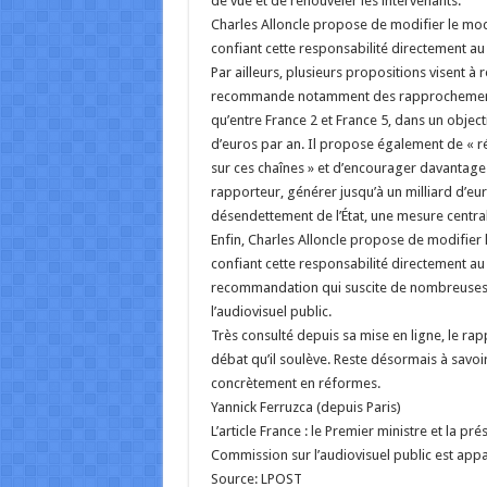
de vue et de renouveler les intervenants.
Charles Alloncle propose de modifier le mod
confiant cette responsabilité directement au
Par ailleurs, plusieurs propositions visent à
recommande notamment des rapprochements e
qu’entre France 2 et France 5, dans un object
d’euros par an. Il propose également de « réd
sur ces chaînes » et d’encourager davantage d
rapporteur, générer jusqu’à un milliard d’eu
désendettement de l’État, une mesure central
Enfin, Charles Alloncle propose de modifier 
confiant cette responsabilité directement au
recommandation qui suscite de nombreuses ré
l’audiovisuel public.
Très consulté depuis sa mise en ligne, le rap
débat qu’il soulève. Reste désormais à savoir
concrètement en réformes.
Yannick Ferruzca (depuis Paris)
L’article France : le Premier ministre et la p
Commission sur l’audiovisuel public est appa
Source: LPOST