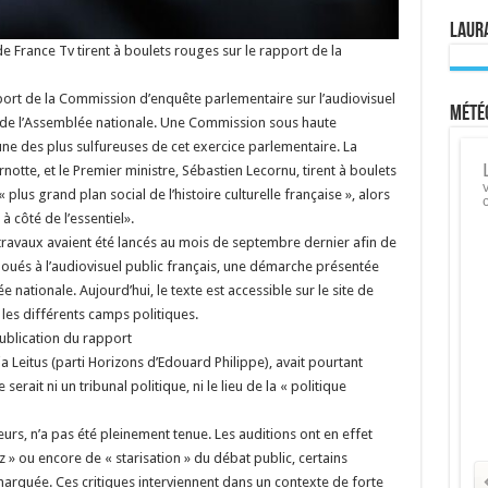
Laura
de France Tv tirent à boulets rouges sur le rapport de la
port de la Commission d’enquête parlementaire sur l’audiovisuel
Météo
te de l’Assemblée nationale. Une Commission sous haute
’une des plus sulfureuses de cet exercice parlementaire. La
notte, et le Premier ministre, Sébastien Lecornu, tirent à boulets
plus grand plan social de l’histoire culturelle française », alors
 côté de l’essentiel».
, les travaux avaient été lancés au mois de septembre dernier afin de
s alloués à l’audiovisuel public français, une démarche présentée
 nationale. Aujourd’hui, le texte est accessible sur le site de
s les différents camps politiques.
publication du rapport
 Leitus (parti Horizons d’Edouard Philippe), avait pourtant
rait ni un tribunal politique, ni le lieu de la « politique
rs, n’a pas été pleinement tenue. Les auditions ont en effet
z » ou encore de « starisation » du débat public, certains
rquée. Ces critiques interviennent dans un contexte de forte