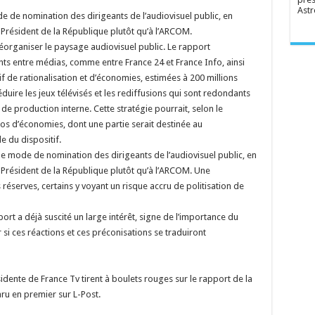
Astr
e de nomination des dirigeants de l’audiovisuel public, en
 Président de la République plutôt qu’à l’ARCOM.
 réorganiser le paysage audiovisuel public. Le rapport
ntre médias, comme entre France 24 et France Info, ainsi
if de rationalisation et d’économies, estimées à 200 millions
uire les jeux télévisés et les rediffusions qui sont redondants
e production interne. Cette stratégie pourrait, selon le
ros d’économies, dont une partie serait destinée au
e du dispositif.
le mode de nomination des dirigeants de l’audiovisuel public, en
 Président de la République plutôt qu’à l’ARCOM. Une
serves, certains y voyant un risque accru de politisation de
port a déjà suscité un large intérêt, signe de l’importance du
 si ces réactions et ces préconisations se traduiront
résidente de France Tv tirent à boulets rouges sur le rapport de la
ru en premier sur L-Post.