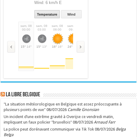
Wind:
6 km/h E
Temperature
Wind
sam, 08
sam, 08
sam, 08
sam, 08
sam, 08
sam, 08
sam, 08
sam,
00:00
03:00
06:00
09:00
12:00
15:00
18:00
21:
15°
14°
15°
13°
16°
16°
24°
24°
28°
28°
30°
30°
27°
27°
22°
LA Libre Belgique
"La situation météorologique en Belgique est assez préoccupante à
plusieurs points de vue"
08/07/2026
Camille Gnonsian
Un incident d’une extrême gravité à Overijse ce vendredi matin,
impliquant un faux policier "bruxellois"
08/07/2026
Arnaud Farr
La police peut dorénavant communiquer via Tik Tok
08/07/2026
Belga
Belga