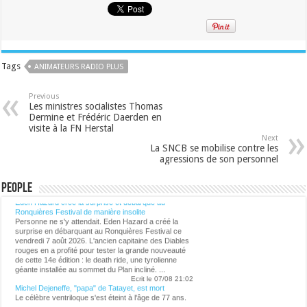
Tags
ANIMATEURS RADIO PLUS
Previous
Les ministres socialistes Thomas
Dermine et Frédéric Daerden en
visite à la FN Herstal
Next
La SNCB se mobilise contre les
agressions de son personnel
Lalibre.be - CULTURE
People
Eden Hazard crée la surprise et débarque au
Ronquières Festival de manière insolite
Personne ne s'y attendait. Eden Hazard a créé la
surprise en débarquant au Ronquières Festival ce
vendredi 7 août 2026. L'ancien capitaine des Diables
rouges en a profité pour tester la grande nouveauté
de cette 14e édition : le death ride, une tyrolienne
géante installée au sommet du Plan incliné. ...
Ecrit le 07/08 21:02
Michel Dejeneffe, "papa" de Tatayet, est mort
Le célèbre ventriloque s'est éteint à l'âge de 77 ans.
...