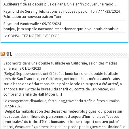
de grands artistes venus des marges
Auditeurs fidèles depuis plus de 4ans. On a enfin trouver une radio...
La collection de l'Art brut, créée par Dubuffet, fête
ses 50 ans. L'occasion aussi de découvrir la très
Raymond de Seraing felicitations au nouveau patron Toni
/
11/23/2024
inspirante fondation Jan Michalski. ...
Felicitation au nouveau patron Toni
Ecrit le 07/08 13:01
Raymond Vandewalle
/
09/02/2024
Plus d'un an et demi après la saison 1, Netflix a mis
en ligne sept épisodes. Le 8e est prévu pour le 26
bonjou, je m'appelle Raymond etant donner que je vous suis depuis le...
août. En images, l'épopée familiale est plus
-> CONSULTEZ NOTRE LIVRE D'OR
tourbillonnante que jamais. ...
Ecrit le 07/08 12:43
rss
V2 Script
RTL
Sept morts dans une double fusillade en Californie, selon des médias
américains
01/24/2023
(Belga) Sept personnes ont été tuées lundi lors d'une double fusillade
près de San Francisco, en Californie, ont indiqué les médias américains
sur la base des déclarations de la police locale.Le suspect a été arrêté, a
annoncé sur Twitter le bureau du shérif du comté de San Mateo, qui
comprend la ville de Half Moon […]
Le changement climatique, facteur aggravant du trafic d'êtres humains
01/24/2023
(Belga) La multiplication des désastres météorologiques, qui pousse sur
les routes des millions de personnes, est aujourd'hui l'une des "causes
principales" du trafic d'êtres humains, selon un rapport onusien publié
mardi, évoquant également les risques posés par la guerre en Ukraine."Le