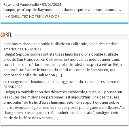
Ecrit le 08/08 12:50
Raymond Vandewalle
/
09/02/2024
bonjou, je m'appelle Raymond etant donner que je vous suis depuis le...
75.000 spectateurs attendus d'ici dimanche dans ce
festival qui attire de plus en plus de francophones.
-> CONSULTEZ NOTRE LIVRE D'OR
Les Belges Amenra, les Français Igorrr et le projet
metal Body Count emmené par le rappeur Ice-T ont
brillé ce vendredi ...
Ecrit le 08/08 11:58
RTL
"Belle complicité", "Il est rare que deux âmes
s'éteignent lorsqu'un seul coeur s'arrête": plusieurs
personnalités rendent hommage au papa de Tatayet
Sept morts dans une double fusillade en Californie, selon des médias
Michel Dejeneffe, ventriloque qui donnait vie à la
américains
01/24/2023
marionnette Tatayet, est décédé à 77 ans. ...
(Belga) Sept personnes ont été tuées lundi lors d'une double fusillade
Ecrit le 08/08 08:15
près de San Francisco, en Californie, ont indiqué les médias américains
rss
V2 Script
sur la base des déclarations de la police locale.Le suspect a été arrêté, a
annoncé sur Twitter le bureau du shérif du comté de San Mateo, qui
comprend la ville de Half Moon […]
Le changement climatique, facteur aggravant du trafic d'êtres humains
01/24/2023
(Belga) La multiplication des désastres météorologiques, qui pousse sur
les routes des millions de personnes, est aujourd'hui l'une des "causes
principales" du trafic d'êtres humains, selon un rapport onusien publié
mardi, évoquant également les risques posés par la guerre en Ukraine."Le
changement climatique accroît la vulnérabilité au trafic", souligne cette
étude de l'Office des Nations […]