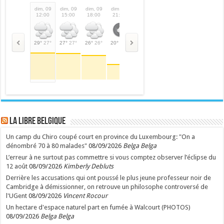
dim, 09
dim, 09
dim, 09
dim, 09
lun, 10
lun, 10
lun, 10
lun,
12:00
15:00
18:00
21:00
00:00
03:00
06:00
09:
29°
27°
27°
27°
26°
26°
20°
20°
19°
19°
16°
16°
18°
18°
26°
LA Libre Belgique
Un camp du Chiro coupé court en province du Luxembourg: "On a
dénombré 70 à 80 malades"
08/09/2026
Belga Belga
L’erreur à ne surtout pas commettre si vous comptez observer l’éclipse du
12 août
08/09/2026
Kimberly Debluts
Derrière les accusations qui ont poussé le plus jeune professeur noir de
Cambridge à démissionner, on retrouve un philosophe controversé de
l'UGent
08/09/2026
Vincent Rocour
Un hectare d'espace naturel part en fumée à Walcourt (PHOTOS)
08/09/2026
Belga Belga