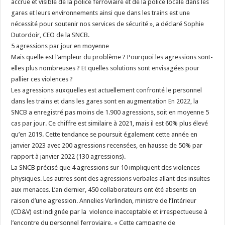
accrue et visible de la police ferroviaire et de la police locale dans les
gares et leurs environnements ainsi que dans les trains est une
nécessité pour soutenir nos services de sécurité », a déclaré Sophie
Dutordoir, CEO de la SNCB.
5 agressions par jour en moyenne
Mais quelle est l’ampleur du problème ? Pourquoi les agressions sont-
elles plus nombreuses ? Et quelles solutions sont envisagées pour
pallier ces violences ?
Les agressions auxquelles est actuellement confronté le personnel
dans les trains et dans les gares sont en augmentation En 2022, la
SNCB a enregistré pas moins de 1.900 agressions, soit en moyenne 5
cas par jour. Ce chiffre est similaire à 2021, mais il est 60% plus élevé
qu’en 2019. Cette tendance se poursuit également cette année en
janvier 2023 avec 200 agressions recensées, en hausse de 50% par
rapport à janvier 2022 (130 agressions).
La SNCB précisé que 4 agressions sur 10 impliquent des violences
physiques. Les autres sont des agressions verbales allant des insultes
aux menaces. L’an dernier, 450 collaborateurs ont été absents en
raison d’une agression. Annelies Verlinden, ministre de l’Intérieur
(CD&V) est indignée par la violence inacceptable et irrespectueuse à
l’encontre du personnel ferroviaire. « Cette campagne de