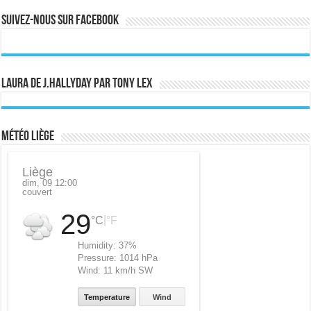
Suivez-nous sur Facebook
Laura de J.Hallyday par Tony Lex
Météo Liège
Liège
dim, 09 12:00
couvert
29
|
°C
°F
Humidity:
37%
Pressure:
1014 hPa
Wind:
11 km/h SW
Temperature
Wind