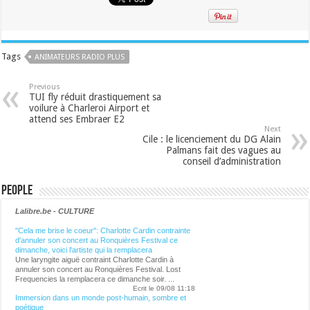
Tags
ANIMATEURS RADIO PLUS
Previous
TUI fly réduit drastiquement sa
voilure à Charleroi Airport et
attend ses Embraer E2
Next
Cile : le licenciement du DG Alain
Palmans fait des vagues au
conseil d’administration
People
Lalibre.be - CULTURE
"Cela me brise le coeur": Charlotte Cardin contrainte
d'annuler son concert au Ronquières Festival ce
dimanche, voici l'artiste qui la remplacera
Une laryngite aiguë contraint Charlotte Cardin à
annuler son concert au Ronquières Festival. Lost
Frequencies la remplacera ce dimanche soir. ...
Ecrit le 09/08 11:18
Immersion dans un monde post-humain, sombre et
poétique