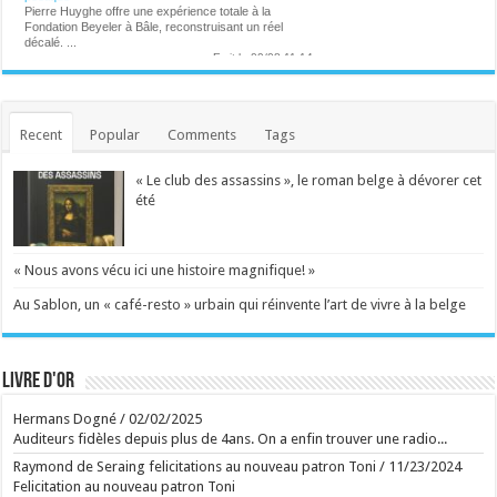
Pierre Huyghe offre une expérience totale à la
Fondation Beyeler à Bâle, reconstruisant un réel
décalé. ...
Ecrit le 09/08 11:14
Ecrit le 09/08 11:05
Vincent Bastien exerce un métier méconnu à
Versailles : "On reçoit entre 20 et 60 alertes par jour"
Collaborateur scientifique sur la recherche de
Recent
Popular
Comments
Tags
provenance des oeuvres, Vincent Bastien s'assure
qu'à Versailles, tout n'est que transparence. ...
Ecrit le 08/08 19:58
« Le club des assassins », le roman belge à dévorer cet
Georges-Louis Bouchez ciblé par Roméo Elvis : le
été
tacle du chanteur au Ronquières Festival
Le chanteur belge n'a pas manqué l'occasion de
glisser une pique politique sur la scène du festival,
dans un échange qui a rapidement fait réagir le
public. ...
« Nous avons vécu ici une histoire magnifique! »
Ecrit le 08/08 17:49
Entre le lac de Constance et la piscine de Violetta
Au Sablon, un « café-resto » urbain qui réinvente l’art de vivre à la belge
Ecrit le 08/08 15:52
Après avoir déclenché une polémique retentissante,
la chanteuse néerlandaise était particulièrement
attendue pour son passage à Genk. ...
Livre d'or
Ecrit le 08/08 14:21
Virginie Efira honorée au festival de Locarno : " Un
regard neuf qui ne cesse de se réinventer"
Hermans Dogné
/
02/02/2025
L'actrice belgo-française Virginie Efira a reçu
Auditeurs fidèles depuis plus de 4ans. On a enfin trouver une radio...
vendredi soir le Leopard Club Award dans le cadre du
79e Festival du film de Locarno. Cette distinction
Raymond de Seraing felicitations au nouveau patron Toni
/
11/23/2024
récompense une personnalité dont le travail dans le
Felicitation au nouveau patron Toni
cinéma a marqué l'imaginaire collectif. ...