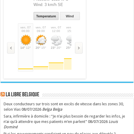
Wind:
3 km/h SE
Temperature
Wind
ven, 07
ven, 07
ven, 07
ven, 07
ven, 07
ven, 07
sam, 08
sam,
06:00
09:00
12:00
15:00
18:00
21:00
00:00
03:
14°
12°
20°
15°
23°
20°
25°
25°
23°
23°
18°
18°
16°
16°
15°
LA Libre Belgique
Deux conducteurs sur trois sont en excès de vitesse dans les zones 30,
selon Vias
08/07/2026
Belga Belga
Sara, infirmière à domicile : “Je n’ai plus besoin de regarder les infos, je
n’ai qu’à attendre que mes patients m’en parlent”
08/07/2026
Louis
Dominé
Et si les gouvernements rendaient un peu de places aux députés ?