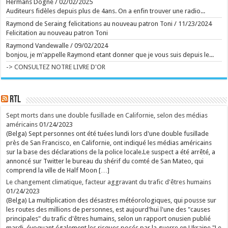
Hermans Dogné
/
02/02/2025
...
Ecrit le 06/08 10:44
Auditeurs fidèles depuis plus de 4ans. On a enfin trouver une radio...
Raymond de Seraing felicitations au nouveau patron Toni
/
11/23/2024
Ecrit le 05/08 09:42
Felicitation au nouveau patron Toni
rss
V2 Script
Raymond Vandewalle
/
09/02/2024
bonjou, je m'appelle Raymond etant donner que je vous suis depuis le...
-> CONSULTEZ NOTRE LIVRE D'OR
RTL
Sept morts dans une double fusillade en Californie, selon des médias
américains
01/24/2023
(Belga) Sept personnes ont été tuées lundi lors d'une double fusillade
près de San Francisco, en Californie, ont indiqué les médias américains
sur la base des déclarations de la police locale.Le suspect a été arrêté, a
annoncé sur Twitter le bureau du shérif du comté de San Mateo, qui
comprend la ville de Half Moon […]
Le changement climatique, facteur aggravant du trafic d'êtres humains
01/24/2023
(Belga) La multiplication des désastres météorologiques, qui pousse sur
les routes des millions de personnes, est aujourd'hui l'une des "causes
principales" du trafic d'êtres humains, selon un rapport onusien publié
mardi, évoquant également les risques posés par la guerre en Ukraine."Le