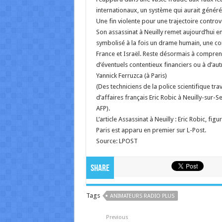
internationaux, un système qui aurait généré 
Une fin violente pour une trajectoire contro
Son assassinat à Neuilly remet aujourd’hui e
symbolisé à la fois un drame humain, une con
France et Israël. Reste désormais à comprendr
d’éventuels contentieux financiers ou à d’aut
Yannick Ferruzca (à Paris)
(Des techniciens de la police scientifique tr
d’affaires français Eric Robic à Neuilly-sur-S
AFP).
L’article Assassinat à Neuilly : Eric Robic, fig
Paris est apparu en premier sur L-Post.
Source: LPOST
Share
Tags
ANIMATEURS RADIO PLUS
Previous