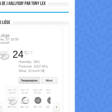
 de J.Hallyday par Tony Lex
 Liège
Liège
ven, 07 18:00
couvert
24
|
°C
°F
Humidity:
36%
Pressure:
1022 hPa
Wind:
10 km/h NE
Temperature
Wind
ven, 07
ven, 07
sam, 08
sam, 08
sam, 08
sam, 08
sam, 08
sam, 08
s
18:00
21:00
00:00
03:00
06:00
09:00
12:00
15:00
1
24°
23°
20°
18°
15°
15°
14°
14°
17°
17°
24°
24°
28°
28°
31°
31°
2