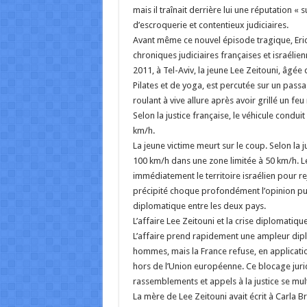
mais il traînait derrière lui une réputation «
d’escroquerie et contentieux judiciaires.
Avant même ce nouvel épisode tragique, Eric
chroniques judiciaires françaises et israélie
2011, à Tel-Aviv, la jeune Lee Zeitouni, âgée
Pilates et de yoga, est percutée sur un pas
roulant à vive allure après avoir grillé un feu
Selon la justice française, le véhicule condu
km/h.
La jeune victime meurt sur le coup. Selon la j
100 km/h dans une zone limitée à 50 km/h. Le
immédiatement le territoire israélien pour re
précipité choque profondément l’opinion pub
diplomatique entre les deux pays.
L’affaire Lee Zeitouni et la crise diplomatiqu
L’affaire prend rapidement une ampleur dipl
hommes, mais la France refuse, en applicatio
hors de l’Union européenne. Ce blocage jur
rassemblements et appels à la justice se mult
La mère de Lee Zeitouni avait écrit à Carla B