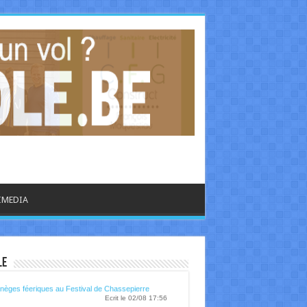
IMEDIA
le
libre.be - CULTURE
nèges féeriques au Festival de Chassepierre
Ecrit le 02/08 17:56