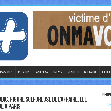
OGRAMMES
L’EQUIPE
AGENDA
INFOS
REGIE PUBLICITAIRE
MULT
Peop
La
obic, figure sulfureuse de l’affaire, Lee
Ma
ue à Paris