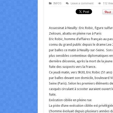
INFOS
Leave a comment
112 Vie
Assassinat à Neuilly : Eric Robic, figure sulfur
Zeitouni, abattu en pleine rue à Paris
Eric Robic, homme d’affaires français au pass
connu du grand public depuis le drame Lee Z
par balles ce matin à Neuilly-sur-Seine. Son 
plus sensibles contentieux diplomatiques entr
dernière décennie, après la mort de la jeune 
fuite des suspects vers la France.
Ce jeudi matin, vers 9h30, Eric Robic (51 ans
par balles devant son domicile, boulevard Vi
Seine (Paris). Selon les premiers éléments 
casqués circulant à scooter auraient ouvert l
fuite.
Exécution ciblée en pleine rue
La piste d’une exécution ciblée est privilégié
L’homme évoluait depuis plusieurs années dan