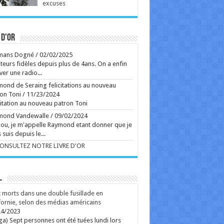
excuses
s faut inventer"
tainier à Versailles depuis dix ans, Jean-Pierre
lin mesure chaque jour la chance qu'il a d'exercer
métier aussi rare. ...
Ecrit le 04/08 14:14
 d'or
ôme Lebouc, chef de l'atelier tapisserie à
sailles, entend ne jamais mentir quand il s'agit de
mans Dogné
/
02/02/2025
arnir un siège. Quel qu'il soit. ...
teurs fidèles depuis plus de 4ans. On a enfin
Ecrit le 03/08 14:01
ver une radio...
rss
V2 Script
ond de Seraing felicitations au nouveau
on Toni
/
11/23/2024
citation au nouveau patron Toni
mond Vandewalle
/
09/02/2024
ou, je m'appelle Raymond etant donner que je
 suis depuis le...
CONSULTEZ NOTRE LIVRE D'OR
L
 morts dans une double fusillade en
fornie, selon des médias américains
24/2023
ga) Sept personnes ont été tuées lundi lors