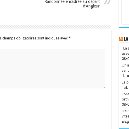
Randonnée encadrée au départ
d’Angleur
s champs obligatoires sont indiqués avec
*
LA
"La 
asse
08/
Un i
vend
"bru
La p
Tok
Épre
orth
08/
Deux
vite
Belg