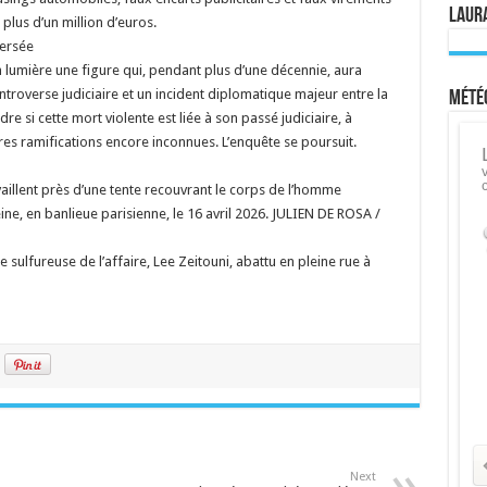
Laura
plus d’un million d’euros.
versée
n lumière une figure qui, pendant plus d’une décennie, aura
troverse judiciaire et un incident diplomatique majeur entre la
Météo
e si cette mort violente est liée à son passé judiciaire, à
res ramifications encore inconnues. L’enquête se poursuit.
availlent près d’une tente recouvrant le corps de l’homme
eine, en banlieue parisienne, le 16 avril 2026. JULIEN DE ROSA /
ure sulfureuse de l’affaire, Lee Zeitouni, abattu en pleine rue à
Next