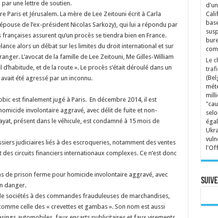
 par une lettre de soutien.
d'un
re Paris et Jérusalem. La mère de Lee Zeitouni écrit à Carla
Cali
base
épouse de l’ex-président Nicolas Sarkozy), qui lui a répondu par
susp
és françaises assurent qu’un procès se tiendra bien en France.
bure
lance alors un débat sur les limites du droit international et sur
comp
anger. L’avocat de la famille de Lee Zeitouni, Me Gilles-William
Le c
d’habitude, et de la route ». Le procès s’était déroulé dans un
traf
(Bel
 avait été agressé par un inconnu.
mété
mill
bic est finalement jugé à Paris. En décembre 2014, il est
"cau
micide involontaire aggravé, avec délit de fuite et non-
selo
yat, présent dans le véhicule, est condamné à 15 mois de
égal
Ukra
vuln
ssiers judiciaires liés à des escroqueries, notamment des ventes
l'Of
et des circuits financiers internationaux complexes. Ce n’est donc
ns de prison ferme pour homicide involontaire aggravé, avec
Suive
en danger.
é de sociétés à des commandes frauduleuses de marchandises,
omme celle des « crevettes et gambas ». Son nom est aussi
sings automobiles, faux encarts publicitaires et faux virements