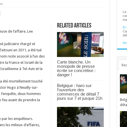
ws
La 
cam
mat
Et 
Related Articles
Cap
euse de l’affaire, Lee
dél
Ret
é judiciaire chargé et
de
La 
eitouni en 2011, a été tué
ses
ins
nom reste associé à l’un des
Carte blanche. Un
e la France et Israël de la
Rec
monopole de presse
Plu
Israélienne à Tel-Aviv et la
écrite se concrétise :
en 
danger !
aoû
tou
) a été mortellement touché
Belgique : haro sur
Sur
ctor Hugo à Neuilly-sur-
l’ouverture des
Un 
commerces de détail 7
de l’enquête, deux hommes
gra
jours sur 7 et jusque 21h
...
Belg
e feu avant de prendre la
déta
Le 
du 
e par les enquêteurs.
Il 
s les milieux d’affaires,
nou