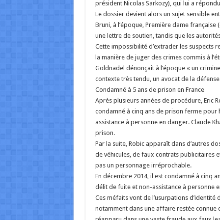
président Nicolas Sarkozy), qui lui a répondu
Le dossier devient alors un sujet sensible ent
Bruni, à l’époque, Première dame française (
une lettre de soutien, tandis que les autorit
Cette impossibilité d’extrader les suspects re
la manière de juger des crimes commis à l’étr
Goldnadel dénonçait à l’époque « un criminel 
contexte très tendu, un avocat de la défense
Condamné à 5 ans de prison en France
Après plusieurs années de procédure, Eric Ro
condamné à cinq ans de prison ferme pour ho
assistance à personne en danger. Claude Kha
prison.
Par la suite, Robic apparaît dans d’autres do
de véhicules, de faux contrats publicitaires 
pas un personnage irréprochable.
En décembre 2014, il est condamné à cinq a
délit de fuite et non-assistance à personne 
Ces méfaits vont de l’usurpations d’identit
notamment dans une affaire restée connue c
réapparu dans une vaste fraude aux faux lea