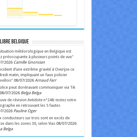
 Libre Belgique
situation météorologique en Belgique est
z préoccupante à plusieurs points de vue"
07/2026
Camille Gnonsian
ncident d’une extrême gravité à Overijse ce
redi matin, impliquant un faux policier
xellois"
08/07/2026
Arnaud Farr
olice peut dorénavant communiquer via Tik
08/07/2026
Belga Belga
uve de révision Antidote n°248: testez votre
ographe en retrouvant les 5 fautes
07/2026
Pauline Oger
 conducteurs sur trois sont en excès de
sse dans les zones 30, selon Vias
08/07/2026
a Belga