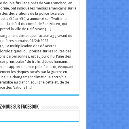
e double fusillade près de San Francisco, en
fornie, ont indiqué les médias américains sur la
 des déclarations de la police locale.Le
ect a été arrêté, a annoncé sur Twitter le
au du shérif du comté de San Mateo, qui
rend la ville de Half Moon […]
hangement climatique, facteur aggravant du
ic d'êtres humains
01/24/2023
ga) La multiplication des désastres
orologiques, qui pousse sur les routes des
ions de personnes, est aujourd'hui l'une des
ses principales" du trafic d'êtres humains,
n un rapport onusien publié mardi, évoquant
ement les risques posés par la guerre en
ine."Le changement climatique accroît la
érabilité au trafic", souligne cette étude de
fice des Nations […]
z-nous sur Facebook