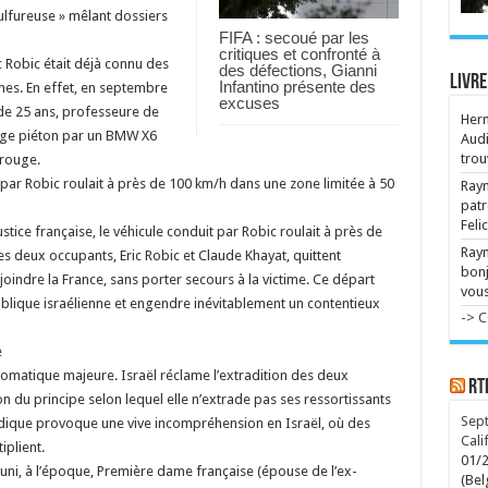
nou
 sulfureuse » mêlant dossiers
Fon
FIFA : secoué par les
Rou
critiques et confronté à
un 
 Robic était déjà connu des
des défections, Gianni
Livre
Infantino présente des
nnes. En effet, en septembre
excuses
Jér
 de 25 ans, professeure de
Ver
Her
reg
sage piéton par un BMW X6
Audi
trou
 rouge.
it par Robic roulait à près de 100 km/h dans une zone limitée à 50
Raym
patr
Feli
ustice française, le véhicule conduit par Robic roulait à près de
Ray
s deux occupants, Eric Robic et Claude Khayat, quittent
bonj
joindre la France, sans porter secours à la victime. Ce départ
vous
lique israélienne et engendre inévitablement un contentieux
-> 
e
omatique majeure. Israël réclame l’extradition des deux
RT
n du principe selon lequel elle n’extrade pas ses ressortissants
Sept
idique provoque une vive incompréhension en Israël, où des
Cali
iplient.
01/
runi, à l’époque, Première dame française (épouse de l’ex-
(Bel