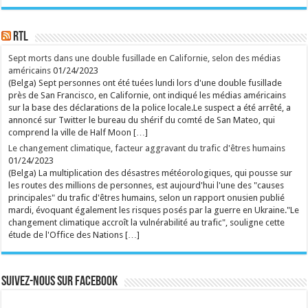
la chanteuse néerlandaise était particulièrement
attendue pour son passage à Genk. ...
Ecrit le 08/08 14:21
RTL
75.000 spectateurs attendus d'ici dimanche dans ce
festival qui attire de plus en plus de francophones.
Sept morts dans une double fusillade en Californie, selon des médias
Les Belges Amenra, les Français Igorrr et le projet
américains
01/24/2023
metal Body Count emmené par le rappeur Ice-T ont
brillé ce vendredi ...
(Belga) Sept personnes ont été tuées lundi lors d'une double fusillade
Ecrit le 08/08 11:58
près de San Francisco, en Californie, ont indiqué les médias américains
sur la base des déclarations de la police locale.Le suspect a été arrêté, a
rss
V2 Script
annoncé sur Twitter le bureau du shérif du comté de San Mateo, qui
comprend la ville de Half Moon […]
Le changement climatique, facteur aggravant du trafic d'êtres humains
01/24/2023
(Belga) La multiplication des désastres météorologiques, qui pousse sur
les routes des millions de personnes, est aujourd'hui l'une des "causes
principales" du trafic d'êtres humains, selon un rapport onusien publié
mardi, évoquant également les risques posés par la guerre en Ukraine."Le
changement climatique accroît la vulnérabilité au trafic", souligne cette
étude de l'Office des Nations […]
Suivez-nous sur Facebook