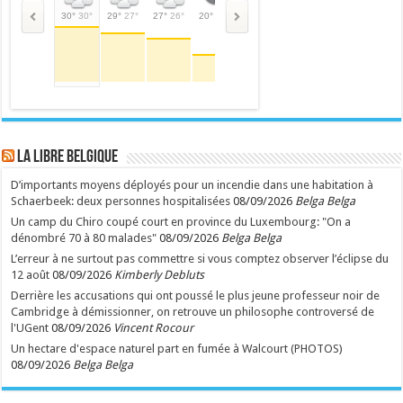
30°
30°
29°
27°
27°
26°
20°
20°
19°
19°
16°
16°
18°
18°
26°
LA Libre Belgique
D’importants moyens déployés pour un incendie dans une habitation à
Schaerbeek: deux personnes hospitalisées
08/09/2026
Belga Belga
Un camp du Chiro coupé court en province du Luxembourg: "On a
dénombré 70 à 80 malades"
08/09/2026
Belga Belga
L’erreur à ne surtout pas commettre si vous comptez observer l’éclipse du
12 août
08/09/2026
Kimberly Debluts
Derrière les accusations qui ont poussé le plus jeune professeur noir de
Cambridge à démissionner, on retrouve un philosophe controversé de
l'UGent
08/09/2026
Vincent Rocour
Un hectare d'espace naturel part en fumée à Walcourt (PHOTOS)
08/09/2026
Belga Belga