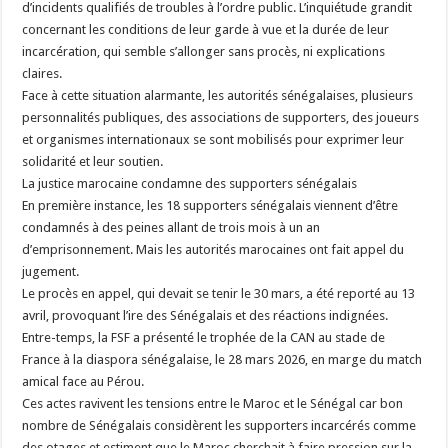
d’incidents qualifiés de troubles à l’ordre public. L’inquiétude grandit
concernant les conditions de leur garde à vue et la durée de leur
incarcération, qui semble s’allonger sans procès, ni explications
claires.
Face à cette situation alarmante, les autorités sénégalaises, plusieurs
personnalités publiques, des associations de supporters, des joueurs
et organismes internationaux se sont mobilisés pour exprimer leur
solidarité et leur soutien.
La justice marocaine condamne des supporters sénégalais
En première instance, les 18 supporters sénégalais viennent d’être
condamnés à des peines allant de trois mois à un an
d’emprisonnement. Mais les autorités marocaines ont fait appel du
jugement.
Le procès en appel, qui devait se tenir le 30 mars, a été reporté au 13
avril, provoquant l’ire des Sénégalais et des réactions indignées.
Entre-temps, la FSF a présenté le trophée de la CAN au stade de
France à la diaspora sénégalaise, le 28 mars 2026, en marge du match
amical face au Pérou.
Ces actes ravivent les tensions entre le Maroc et le Sénégal car bon
nombre de Sénégalais considèrent les supporters incarcérés comme
des otages et estiment que le Maroc cherchait à faire pression sur la