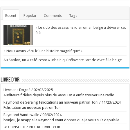
Ecrit le 08/08 12:50
"Cela me brise le coeur": Charlotte Cardin contrainte
d'annuler son concert au Ronquières Festival ce
dimanche, voici l'artiste qui la remplacera
Recent
Popular
Comments
Tags
Une laryngite aiguë contraint Charlotte Cardin à
annuler son concert au Ronquières Festival. Lost
Frequencies la remplacera ce dimanche soir. ...
« Le club des assassins », le roman belge à dévorer cet
Ecrit le 09/08 11:18
Immersion dans un monde post-humain, sombre et
été
poétique
Pierre Huyghe offre une expérience totale à la
Fondation Beyeler à Bâle, reconstruisant un réel
décalé. ...
« Nous avons vécu ici une histoire magnifique! »
Ecrit le 09/08 11:14
Au Sablon, un « café-resto » urbain qui réinvente l’art de vivre à la belge
Ecrit le 09/08 11:05
Vincent Bastien exerce un métier méconnu à
Versailles : "On reçoit entre 20 et 60 alertes par jour"
Collaborateur scientifique sur la recherche de
provenance des oeuvres, Vincent Bastien s'assure
Livre d'or
qu'à Versailles, tout n'est que transparence. ...
Ecrit le 08/08 19:58
Georges-Louis Bouchez ciblé par Roméo Elvis : le
Hermans Dogné
/
02/02/2025
tacle du chanteur au Ronquières Festival
Auditeurs fidèles depuis plus de 4ans. On a enfin trouver une radio...
Le chanteur belge n'a pas manqué l'occasion de
glisser une pique politique sur la scène du festival,
Raymond de Seraing felicitations au nouveau patron Toni
/
11/23/2024
dans un échange qui a rapidement fait réagir le
Felicitation au nouveau patron Toni
public. ...
Ecrit le 08/08 17:49
Raymond Vandewalle
/
09/02/2024
Entre le lac de Constance et la piscine de Violetta
bonjou, je m'appelle Raymond etant donner que je vous suis depuis le...
Ecrit le 08/08 15:52
-> CONSULTEZ NOTRE LIVRE D'OR
Après avoir déclenché une polémique retentissante,