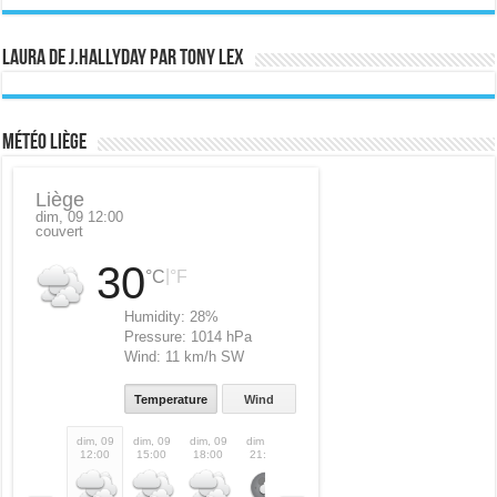
Laura de J.Hallyday par Tony Lex
Météo Liège
Liège
dim, 09 12:00
couvert
30
|
°C
°F
Humidity:
28%
Pressure:
1014 hPa
Wind:
11 km/h SW
Temperature
Wind
dim, 09
dim, 09
dim, 09
dim, 09
lun, 10
lun, 10
lun, 10
lun,
12:00
15:00
18:00
21:00
00:00
03:00
06:00
09: