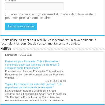
Enregistrer mon nom, mon e-mail et mon site dans le navigateur
pour mon prochain commentaire.
Ce site utilise Akismet pour réduire les indésirables.
En savoir plus sur la
façon dont les données de vos commentaires sont traitées
.
People
Lalibre.be - CULTURE
Pari réussi pour Pommelien Thijs à Ronquières:
comment la superstar flamande a-t-elle réussi à
séduire le public francophone?
Phénomène en Flandre, Pommelien Thijs a donné à
Ronquières son premier concert dans un festival en
Wallonie. ...
Ecrit le 09/08 13:01
Virginie Efira honorée au festival de Locarno : " Un
regard neuf qui ne cesse de se réinventer"
L'actrice belgo-française Virginie Efira a reçu
vendredi soir le Leopard Club Award dans le cadre du
79e Festival du film de Locarno. Cette distinction
récompense une personnalité dont le travail dans le
cinéma a marqué l'imaginaire collectif. ...