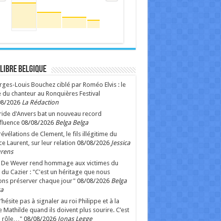
 Libre Belgique
ges-Louis Bouchez ciblé par Roméo Elvis : le
e du chanteur au Ronquières Festival
08/2026
La Rédaction
ride d'Anvers bat un nouveau record
fluence
08/08/2026
Belga Belga
révélations de Clement, le fils illégitime du
ce Laurent, sur leur relation
08/08/2026
Jessica
rens
 De Wever rend hommage aux victimes du
 du Cazier : "C'est un héritage que nous
ns préserver chaque jour"
08/08/2026
Belga
ga
n’hésite pas à signaler au roi Philippe et à la
e Mathilde quand ils doivent plus sourire. C’est
 rôle…"
08/08/2026
Jonas Legge