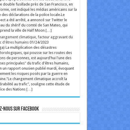
rss
V2 Script
e double fusillade près de San Francisco, en
fornie, ont indiqué les médias américains sur la
 des déclarations de la police locale.Le
ect a été arrêté, a annoncé sur Twitter le
au du shérif du comté de San Mateo, qui
rend la ville de Half Moon […]
hangement climatique, facteur aggravant du
ic d'êtres humains
01/24/2023
ga) La multiplication des désastres
orologiques, qui pousse sur les routes des
ions de personnes, est aujourd'hui l'une des
ses principales" du trafic d'êtres humains,
n un rapport onusien publié mardi, évoquant
ement les risques posés par la guerre en
ine."Le changement climatique accroît la
érabilité au trafic", souligne cette étude de
fice des Nations […]
z-nous sur Facebook