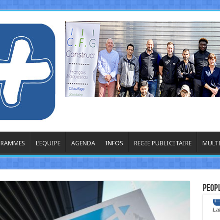
OGRAMMES
L’EQUIPE
AGENDA
INFOS
REGIE PUBLICITAIRE
MULT
Peop
La
Geo