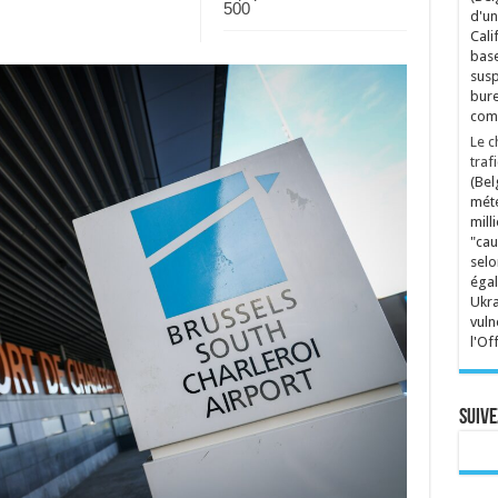
500
d'un
Cali
base
susp
bure
comp
Le c
traf
(Bel
mété
mill
"cau
selo
égal
Ukra
vuln
l'Of
Suive