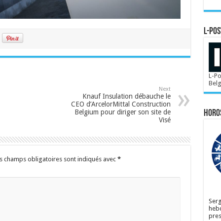
L-POS
L-Po
Bel
Next
Knauf Insulation débauche le
CEO d’ArcelorMittal Construction
Belgium pour diriger son site de
Horo
Visé
s champs obligatoires sont indiqués avec
*
Serg
hebd
pres