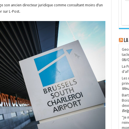
age son ancien directeur juridique comme consultant moins d’un
 sur L-Post.
LA
Geor
tacl
08/
La P
d'af
Les 
prin
Meu
Bart
Bois
devo
Bel
"Je 
rein
mon