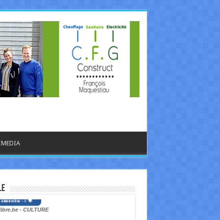
IMEDIA
le
libre.be - CULTURE
rges-Louis Bouchez ciblé par Roméo Elvis : le