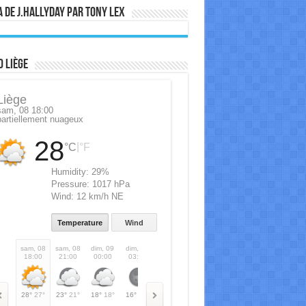
 de J.Hallyday par Tony Lex
 Liège
Liège
sam, 08 18:00
partiellement nuageux
28
|
°C
°F
Humidity:
29%
Pressure:
1017 hPa
Wind:
12 km/h NE
Temperature
Wind
sam, 08
sam, 08
dim, 09
dim, 09
dim, 09
dim, 09
dim, 09
dim, 09
d
18:00
21:00
00:00
03:00
06:00
09:00
12:00
15:00
1
28°
27°
23°
21°
18°
18°
16°
16°
20°
20°
30°
30°
31°
31°
28°
28°
2