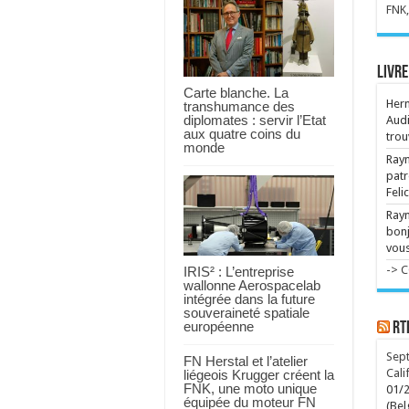
FNK,
Ede
Ron
Per
sur
Livre
ven
rou
Carte blanche. La
de 
Her
transhumance des
géa
diplomates : servir l’Etat
Audi
aux quatre coins du
trou
Mic
monde
Le 
Raym
...
patr
Man
Feli
rel
Ray
"L
Phé
bonj
pre
vous
70 
plu
-> 
IRIS² : L’entreprise
nom
wallonne Aerospacelab
intégrée dans la future
Des
souveraineté spatiale
Bri
européenne
RT
Le 
Orb
"Ra
Sept
FN Herstal et l’atelier
déc
Cali
liégeois Krugger créent la
ven
FNK, une moto unique
01/
équipée du moteur FN
(Bel