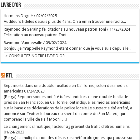
intense sur la réaction d'un couple face à
Livre d'or
l'impensable. À voir dès ce mercredi sur grand écran.
...
Ecrit le 06/08 10:44
Hermans Dogné
/
02/02/2025
Auditeurs fidèles depuis plus de 4ans. On a enfin trouver une radio...
Ecrit le 05/08 09:42
Raymond de Seraing felicitations au nouveau patron Toni
/
11/23/2024
rss
V2 Script
Felicitation au nouveau patron Toni
Raymond Vandewalle
/
09/02/2024
bonjou, je m'appelle Raymond etant donner que je vous suis depuis le...
-> CONSULTEZ NOTRE LIVRE D'OR
RTL
Sept morts dans une double fusillade en Californie, selon des médias
américains
01/24/2023
(Belga) Sept personnes ont été tuées lundi lors d'une double fusillade
près de San Francisco, en Californie, ont indiqué les médias américains
sur la base des déclarations de la police locale.Le suspect a été arrêté, a
annoncé sur Twitter le bureau du shérif du comté de San Mateo, qui
comprend la ville de Half Moon […]
Le changement climatique, facteur aggravant du trafic d'êtres humains
01/24/2023
(Belga) La multiplication des désastres météorologiques, qui pousse sur