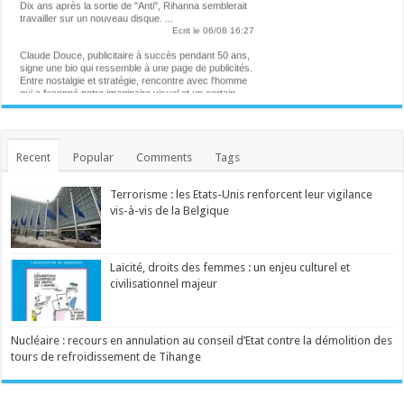
travailler sur un nouveau disque. ...
Ecrit le 06/08 16:27
Claude Douce, publicitaire à succès pendant 50 ans,
signe une bio qui ressemble à une page de publicités.
Entre nostalgie et stratégie, rencontre avec l'homme
qui a façonné notre imaginaire visuel et un certain
rapport à l'humour, pendant ces dernières décennies.
...
Ecrit le 06/08 13:52
Helena participera à un concert caritatif pour les
victimes des incendies en France
Recent
Popular
Comments
Tags
La chanteuse belge sera aux côtés de plusieurs
autres artistes. ...
Ecrit le 06/08 13:42
Terrorisme : les Etats-Unis renforcent leur vigilance
André Le Nôtre, le seul devant qui s'inclinait Louis XIV
vis-à-vis de la Belgique
Jardinier en chef de Versailles depuis cinquante ans,
Alain Baraton a planté plus de 200 000 arbres. ...
Ecrit le 06/08 12:25
"At the Place of Ghosts" : comment affronter les
spectres de son enfance ?
Laïcité, droits des femmes : un enjeu culturel et
Ce film envoûtant explore le trauma de deux frères
civilisationnel majeur
ainsi que les traditions de leur peuple autochtone de
l'Est du Canada. Ce mercredi sur grand écran. ...
Ecrit le 06/08 10:58
Venu d'Allemagne, un drame qui étudie les rapports
Nucléaire : recours en annulation au conseil d’Etat contre la démolition des
parents-enfants par le prisme du fantastique. À voir
tours de refroidissement de Tihange
ce mercredi sur grand écran. ...
Ecrit le 05/08 10:55
Dévoilé à Venise l'année dernière, un drame familial