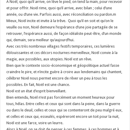
A Noël, quoi qu’il arrive, on lève le pied, on tend la main, pour recevoir
et pour offrir. Noël rime, quoi qu’il arrive, avec bilan ; celui d’une
année, ou d’une vie. Parfois aussi, avec réconciliation ou pardon.m
Mieux, Noël incite et invite à la trêve. Quoi qu’il en soit et qu’on le
veuille ou non, Noël demeure l’espérance d’une joie partagée de se
retrouver, l’espérance aussi, de façon idéaliste peut-être, d’un monde
qui, demain, sera meilleur qu’aujourd’hui.
Avec ces très nombreux villages festifs temporaires, ces lumières
éblouissantes et ces décors nocturnes merveilleux, Noël convie à la
magie, aux possibles, aux utopies. Noël est un rêve.
Bien que le contexte socio-économique et géopolitique actuel fasse
craindre le pire, et n’incite guère à croire aux lendemains qui chantent,
célébrer Noël nous permet encore de rêver un peu à tous les
possibles. En fait, Noël est une chance.
Noël est un état d’esprit bienveillant.
Bien entendu, Noël n’est pas forcément un moment heureux pour
tous, hélas. Entre celles et ceux qui sont dans la peine, dans la guerre
ou dans le deuil, celles et ceux qui se contenteront de peu malgré eux,
et celles et ceux qui, esseulés, espéreront encore un toit pour la nuit,
Noël est une farce, voire un leurre.
Alors à Noël, on se doit de penser à ces femmes, à ces hommes et à