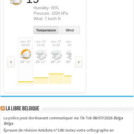
Humidity:
65%
Pressure:
1024 hPa
Wind:
7 km/h N
Temperature
Wind
ven, 07
ven, 07
ven, 07
ven, 07
ven, 07
sam, 08
sam, 08
sam,
09:00
12:00
15:00
18:00
21:00
00:00
03:00
06:
19°
16°
23°
21°
25°
25°
23°
23°
18°
18°
16°
16°
15°
15°
18°
LA Libre Belgique
La police peut dorénavant communiquer via Tik Tok
08/07/2026
Belga
Belga
Épreuve de révision Antidote n°248: testez votre orthographe en