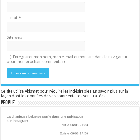
E-mail
*
Site web
Enregistrer mon nom, mon e-mail et mon site dans le navigateur
pour mon prochain commentaire.
Ce site utilise Akismet pour réduire les indésirables.
En savoir plus sur la
façon dont les données de vos commentaires sont traitées
.
Lalibre.be - CULTURE
People
La chanteuse belge se confie dans une publication
sur Instagram. ...
Ecrit le 06/08 21:33
Ecrit le 06/08 17:58
Dix ans après la sortie de "Anti", Rihanna semblerait