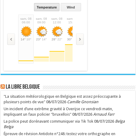
Temperature
Wind
sam, 08
sam, 08
sam, 08
sam, 08
sam, 08
sam, 08
dim, 09
dim,
06:00
09:00
12:00
15:00
18:00
21:00
00:00
03:
14°
10°
23°
14°
28°
22°
30°
30°
27°
27°
22°
22°
20°
20°
19°
LA Libre Belgique
"La situation météorologique en Belgique est assez préoccupante à
plusieurs points de vue"
08/07/2026
Camille Gnonsian
Un incident d’une extrême gravité à Overijse ce vendredi matin,
impliquant un faux policier "bruxellois"
08/07/2026
Arnaud Farr
La police peut dorénavant communiquer via Tik Tok
08/07/2026
Belga
Belga
Épreuve de révision Antidote n°248: testez votre orthographe en