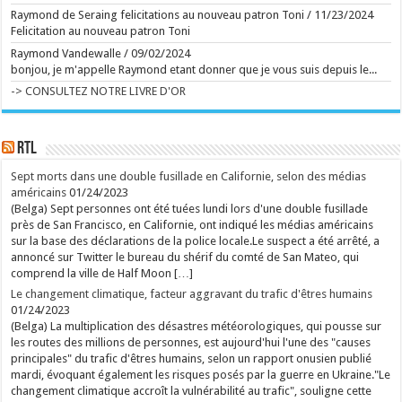
Retour aux sources de l'Art brut, à Lausanne, avec
Raymond de Seraing felicitations au nouveau patron Toni
/
11/23/2024
de grands artistes venus des marges
La collection de l'Art brut, créée par Dubuffet, fête
Felicitation au nouveau patron Toni
ses 50 ans. L'occasion aussi de découvrir la très
Raymond Vandewalle
/
09/02/2024
inspirante fondation Jan Michalski. ...
Ecrit le 07/08 13:01
bonjou, je m'appelle Raymond etant donner que je vous suis depuis le...
Plus d'un an et demi après la saison 1, Netflix a mis
-> CONSULTEZ NOTRE LIVRE D'OR
en ligne sept épisodes. Le 8e est prévu pour le 26
août. En images, l'épopée familiale est plus
tourbillonnante que jamais. ...
Ecrit le 07/08 12:43
RTL
rss
V2 Script
Sept morts dans une double fusillade en Californie, selon des médias
américains
01/24/2023
(Belga) Sept personnes ont été tuées lundi lors d'une double fusillade
près de San Francisco, en Californie, ont indiqué les médias américains
sur la base des déclarations de la police locale.Le suspect a été arrêté, a
annoncé sur Twitter le bureau du shérif du comté de San Mateo, qui
comprend la ville de Half Moon […]
Le changement climatique, facteur aggravant du trafic d'êtres humains
01/24/2023
(Belga) La multiplication des désastres météorologiques, qui pousse sur
les routes des millions de personnes, est aujourd'hui l'une des "causes
principales" du trafic d'êtres humains, selon un rapport onusien publié
mardi, évoquant également les risques posés par la guerre en Ukraine."Le
changement climatique accroît la vulnérabilité au trafic", souligne cette