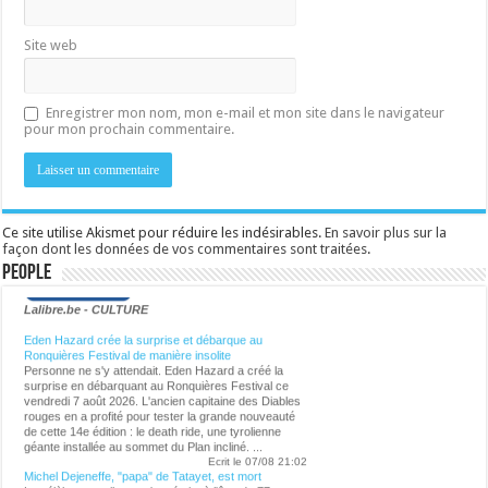
Site web
Enregistrer mon nom, mon e-mail et mon site dans le navigateur
pour mon prochain commentaire.
Ce site utilise Akismet pour réduire les indésirables.
En savoir plus sur la
façon dont les données de vos commentaires sont traitées
.
People
Lalibre.be - CULTURE
Eden Hazard crée la surprise et débarque au
Ronquières Festival de manière insolite
Personne ne s'y attendait. Eden Hazard a créé la
surprise en débarquant au Ronquières Festival ce
vendredi 7 août 2026. L'ancien capitaine des Diables
rouges en a profité pour tester la grande nouveauté
de cette 14e édition : le death ride, une tyrolienne
géante installée au sommet du Plan incliné. ...
Ecrit le 07/08 21:02
Michel Dejeneffe, "papa" de Tatayet, est mort
Le célèbre ventriloque s'est éteint à l'âge de 77 ans.