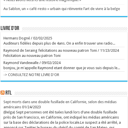
Ecrit le 08/08 12:50
"Cela me brise le coeur": Charlotte Cardin contrainte
Au Sablon, un « café-resto » urbain qui réinvente l’art de vivre à la belge
d'annuler son concert au Ronquières Festival ce
dimanche, voici l'artiste qui la remplacera
Une laryngite aiguë contraint Charlotte Cardin à
annuler son concert au Ronquières Festival. Lost
Frequencies la remplacera ce dimanche soir. ...
Livre d'or
Ecrit le 09/08 11:18
Immersion dans un monde post-humain, sombre et
poétique
Hermans Dogné
/
02/02/2025
Pierre Huyghe offre une expérience totale à la
Auditeurs fidèles depuis plus de 4ans. On a enfin trouver une radio...
Fondation Beyeler à Bâle, reconstruisant un réel
décalé. ...
Raymond de Seraing felicitations au nouveau patron Toni
/
11/23/2024
Ecrit le 09/08 11:14
Felicitation au nouveau patron Toni
Ecrit le 09/08 11:05
Raymond Vandewalle
/
09/02/2024
Vincent Bastien exerce un métier méconnu à
bonjou, je m'appelle Raymond etant donner que je vous suis depuis le...
Versailles : "On reçoit entre 20 et 60 alertes par jour"
Collaborateur scientifique sur la recherche de
-> CONSULTEZ NOTRE LIVRE D'OR
provenance des oeuvres, Vincent Bastien s'assure
qu'à Versailles, tout n'est que transparence. ...
Ecrit le 08/08 19:58
Georges-Louis Bouchez ciblé par Roméo Elvis : le
tacle du chanteur au Ronquières Festival
RTL
Le chanteur belge n'a pas manqué l'occasion de
glisser une pique politique sur la scène du festival,
Sept morts dans une double fusillade en Californie, selon des médias
dans un échange qui a rapidement fait réagir le
américains
01/24/2023
public. ...
(Belga) Sept personnes ont été tuées lundi lors d'une double fusillade
Ecrit le 08/08 17:49
Entre le lac de Constance et la piscine de Violetta
près de San Francisco, en Californie, ont indiqué les médias américains
Ecrit le 08/08 15:52
sur la base des déclarations de la police locale.Le suspect a été arrêté, a
annoncé sur Twitter le bureau du shérif du comté de San Mateo, qui
Après avoir déclenché une polémique retentissante,