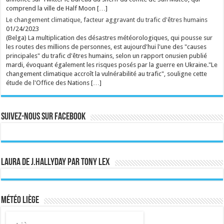
la chanteuse néerlandaise était particulièrement
comprend la ville de Half Moon […]
attendue pour son passage à Genk. ...
Le changement climatique, facteur aggravant du trafic d'êtres humains
Ecrit le 08/08 14:21
01/24/2023
rss
V2 Script
(Belga) La multiplication des désastres météorologiques, qui pousse sur
les routes des millions de personnes, est aujourd'hui l'une des "causes
principales" du trafic d'êtres humains, selon un rapport onusien publié
mardi, évoquant également les risques posés par la guerre en Ukraine."Le
changement climatique accroît la vulnérabilité au trafic", souligne cette
étude de l'Office des Nations […]
Suivez-nous sur Facebook
Laura de J.Hallyday par Tony Lex
Météo Liège