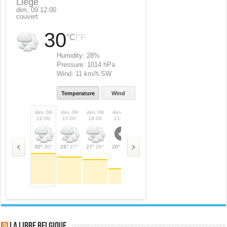
Liège
dim, 09 12:00
couvert
30
|
°C
°F
Humidity:
28%
Pressure:
1014 hPa
Wind:
11 km/h SW
Temperature
Wind
dim, 09
dim, 09
dim, 09
dim, 09
lun, 10
lun, 10
lun, 10
lun,
12:00
15:00
18:00
21:00
00:00
03:00
06:00
09:
30°
30°
29°
27°
27°
26°
20°
20°
19°
19°
16°
16°
18°
18°
26°
LA Libre Belgique