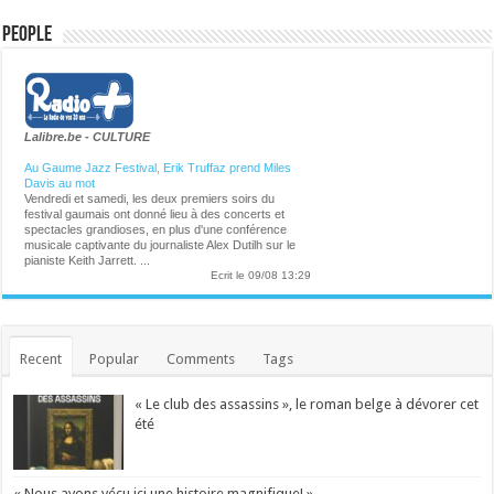
People
Lalibre.be - CULTURE
Au Gaume Jazz Festival, Erik Truffaz prend Miles
Davis au mot
Vendredi et samedi, les deux premiers soirs du
festival gaumais ont donné lieu à des concerts et
spectacles grandioses, en plus d'une conférence
musicale captivante du journaliste Alex Dutilh sur le
pianiste Keith Jarrett. ...
Ecrit le 09/08 13:29
Pari réussi pour Pommelien Thijs à Ronquières:
comment la superstar flamande a-t-elle réussi à
séduire le public francophone?
Phénomène en Flandre, Pommelien Thijs a donné à
Ronquières son premier concert dans un festival en
Recent
Popular
Comments
Tags
Wallonie. ...
Ecrit le 09/08 13:01
Virginie Efira honorée au festival de Locarno : " Un
« Le club des assassins », le roman belge à dévorer cet
regard neuf qui ne cesse de se réinventer"
L'actrice belgo-française Virginie Efira a reçu
été
vendredi soir le Leopard Club Award dans le cadre du
79e Festival du film de Locarno. Cette distinction
récompense une personnalité dont le travail dans le
cinéma a marqué l'imaginaire collectif. ...
« Nous avons vécu ici une histoire magnifique! »