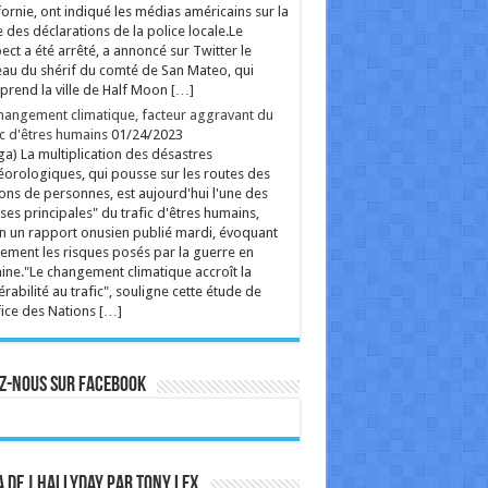
fornie, ont indiqué les médias américains sur la
 des déclarations de la police locale.Le
ect a été arrêté, a annoncé sur Twitter le
au du shérif du comté de San Mateo, qui
rend la ville de Half Moon […]
hangement climatique, facteur aggravant du
ic d'êtres humains
01/24/2023
ga) La multiplication des désastres
orologiques, qui pousse sur les routes des
ions de personnes, est aujourd'hui l'une des
ses principales" du trafic d'êtres humains,
n un rapport onusien publié mardi, évoquant
ement les risques posés par la guerre en
ine."Le changement climatique accroît la
érabilité au trafic", souligne cette étude de
fice des Nations […]
z-nous sur Facebook
 de J.Hallyday par Tony Lex