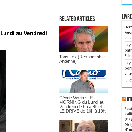
Mad
ave
Livre
Related Articles
Her
Audi
Lundi au Vendredi
trou
Raym
patr
Feli
Tony Lex (Responsable
Antenne)
Ray
bonj
vous
-> 
Cédric Warin : LE
RT
MORNING du Lundi au
Vendredi de 6h à 9h et
Sept
LE DRIVE de 16h à 19h.
Cali
01/
(Bel
d'un