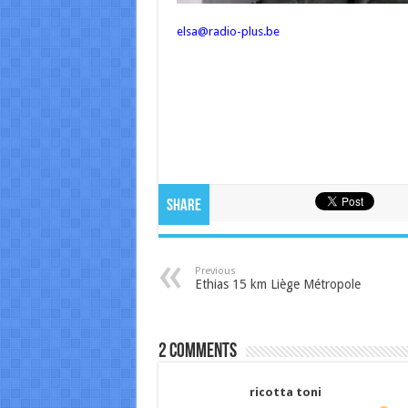
elsa@radio-plus.be
Share
Previous
Ethias 15 km Liège Métropole
2 comments
ricotta toni