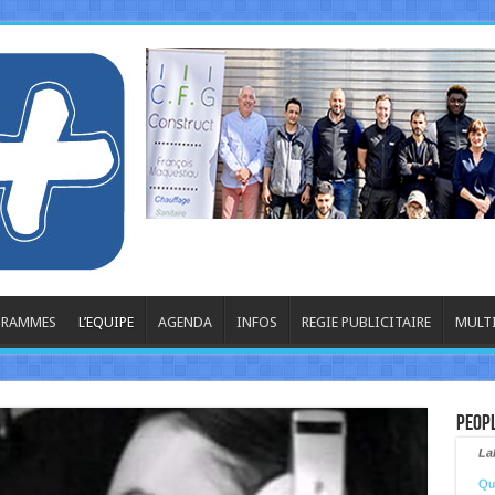
OGRAMMES
L’EQUIPE
AGENDA
INFOS
REGIE PUBLICITAIRE
MULT
Peop
La
Qua