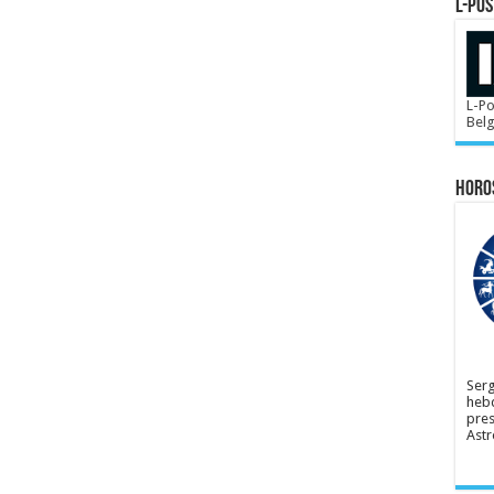
L-POS
L-Po
Bel
Horo
Serg
hebd
pres
Astr