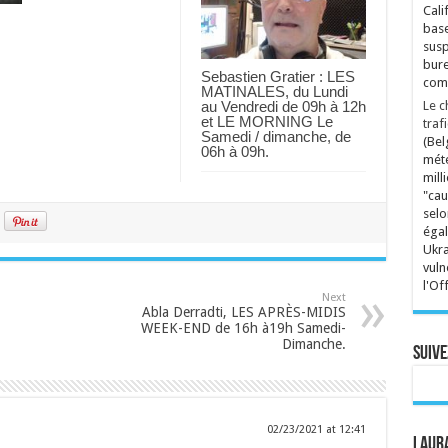
Cali
base
susp
bure
Sebastien Gratier : LES
comp
MATINALES, du Lundi
au Vendredi de 09h à 12h
Le c
et LE MORNING Le
traf
Samedi / dimanche, de
(Bel
06h à 09h.
mété
mill
"cau
selo
égal
Ukra
vuln
l'Of
Next
Abla Derradti, LES APRÈS-MIDIS
WEEK-END de 16h à19h Samedi-
Dimanche.
Suive
02/23/2021 at 12:41
Laura