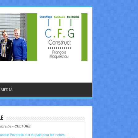
IMEDIA
le
libre.be - CULTURE
nd le Poverello cuit du pain pour les riches
Ecrit le 05/08 17:19