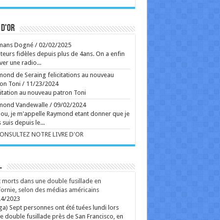
Ecrit le 04/08 17:44
onna est-elle sur le point de sortir un duo inédit
c une star internationale ?
Ecrit le 04/08 17:17
 d'or
rss
V2 Script
mans Dogné
/
02/02/2025
teurs fidèles depuis plus de 4ans. On a enfin
ver une radio...
ond de Seraing felicitations au nouveau
on Toni
/
11/23/2024
citation au nouveau patron Toni
mond Vandewalle
/
09/02/2024
ou, je m'appelle Raymond etant donner que je
 suis depuis le...
CONSULTEZ NOTRE LIVRE D'OR
L
 morts dans une double fusillade en
fornie, selon des médias américains
24/2023
ga) Sept personnes ont été tuées lundi lors
e double fusillade près de San Francisco, en