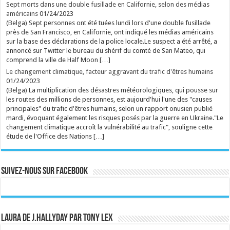
Festival 2026. ...
Sept morts dans une double fusillade en Californie, selon des médias
Ecrit le 09/08 20:41
américains
01/24/2023
Qui est Jason Sudeikis, l'acteur qui se cache derrière
(Belga) Sept personnes ont été tuées lundi lors d'une double fusillade
la moustache de Ted Lasso ?
Pilier du "Saturday Night Live" pendant dix ans, il a
près de San Francisco, en Californie, ont indiqué les médias américains
fait ses classes dans la meilleure école : celle de
sur la base des déclarations de la police locale.Le suspect a été arrêté, a
l'improvisation. ...
annoncé sur Twitter le bureau du shérif du comté de San Mateo, qui
Ecrit le 09/08 19:45
comprend la ville de Half Moon […]
rss
V2 Script
Le changement climatique, facteur aggravant du trafic d'êtres humains
01/24/2023
(Belga) La multiplication des désastres météorologiques, qui pousse sur
les routes des millions de personnes, est aujourd'hui l'une des "causes
principales" du trafic d'êtres humains, selon un rapport onusien publié
mardi, évoquant également les risques posés par la guerre en Ukraine."Le
changement climatique accroît la vulnérabilité au trafic", souligne cette
étude de l'Office des Nations […]
Suivez-nous sur Facebook
Laura de J.Hallyday par Tony Lex