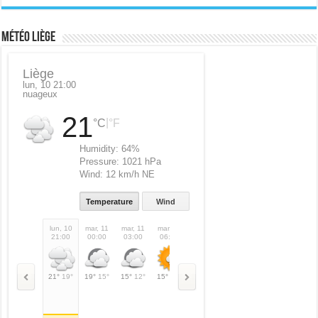
Météo Liège
Liège
lun, 10 21:00
nuageux
21
|
°C
°F
Humidity:
64%
Pressure:
1021 hPa
Wind:
12 km/h NE
Temperature
Wind
lun, 10
mar, 11
mar, 11
mar, 11
mar, 11
mar, 11
mar, 11
mar,
21:00
00:00
03:00
06:00
09:00
12:00
15:00
18:
21°
19°
19°
15°
15°
12°
15°
15°
22°
22°
26°
26°
29°
29°
25°