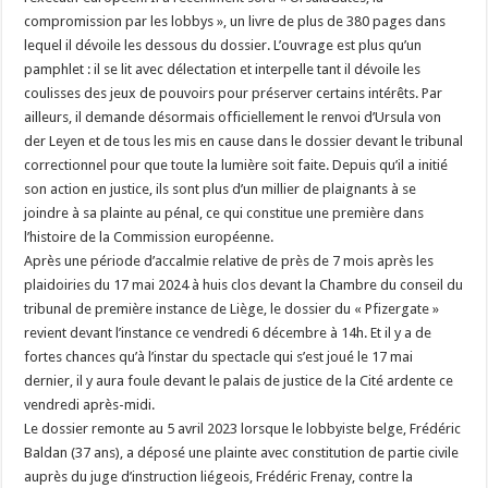
compromission par les lobbys », un livre de plus de 380 pages dans
lequel il dévoile les dessous du dossier. L’ouvrage est plus qu’un
pamphlet : il se lit avec délectation et interpelle tant il dévoile les
coulisses des jeux de pouvoirs pour préserver certains intérêts. Par
ailleurs, il demande désormais officiellement le renvoi d’Ursula von
der Leyen et de tous les mis en cause dans le dossier devant le tribunal
correctionnel pour que toute la lumière soit faite. Depuis qu’il a initié
son action en justice, ils sont plus d’un millier de plaignants à se
joindre à sa plainte au pénal, ce qui constitue une première dans
l’histoire de la Commission européenne.
Après une période d’accalmie relative de près de 7 mois après les
plaidoiries du 17 mai 2024 à huis clos devant la Chambre du conseil du
tribunal de première instance de Liège, le dossier du « Pfizergate »
revient devant l’instance ce vendredi 6 décembre à 14h. Et il y a de
fortes chances qu’à l’instar du spectacle qui s’est joué le 17 mai
dernier, il y aura foule devant le palais de justice de la Cité ardente ce
vendredi après-midi.
Le dossier remonte au 5 avril 2023 lorsque le lobbyiste belge, Frédéric
Baldan (37 ans), a déposé une plainte avec constitution de partie civile
auprès du juge d’instruction liégeois, Frédéric Frenay, contre la