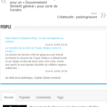
pour un « Gouvernement
d’intérêt général » pour sortir de
l’ornière
Next
Créamusée : patatogravure
People
Lalibre.be - CULTURE
Sam Raimi et Stephen King : un duo de légende au
cinéma
Ecrit le 10/08 20:45
Le mystère de la mort de Tupac Shakur sera-t-il
résolu ?
Le procès de l'ancien chef de gang accusé d'avoir
orchestré le meurtre de Tupac Shakur a débuté lundi
à Las Vegas et devrait durer près d'un mois, trente
ans après la mort jamais élucidée du célèbre rappeur
californien. ...
Ecrit le 10/08 19:59
Au-delà de la polémique, Sophie Straat construit
depuis plusieurs années une carrière où musique,
féminisme, antiracisme et engagement politique
occupent une place centrale. ...
Ecrit le 10/08 17:29
Le saxophoniste Simon Comté, révélation du 42e
Gaume Jazz Festival
Recent
Popular
Comments
Tags
Avec François Vaiana et un hommage vibrant au
regretté pianiste Esbjörn Svensson, le festival
gaumais confirme sa diversité et son haut niveau de