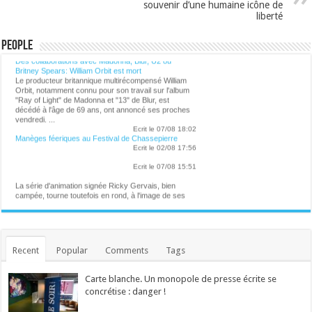
souvenir d’une humaine icône de
liberté
Lalibre.be - CULTURE
People
Des collaborations avec Madonna, Blur, U2 ou
Britney Spears: William Orbit est mort
Le producteur britannique multirécompensé William
Orbit, notamment connu pour son travail sur l'album
"Ray of Light" de Madonna et "13" de Blur, est
décédé à l'âge de 69 ans, ont annoncé ses proches
vendredi. ...
Ecrit le 07/08 18:02
Manèges féeriques au Festival de Chassepierre
Ecrit le 02/08 17:56
Ecrit le 07/08 15:51
La série d'animation signée Ricky Gervais, bien
campée, tourne toutefois en rond, à l'image de ses
matous virils, grivois et désoeuvrés. ...
Ecrit le 07/08 14:25
Et sur la route de Reims, Bartoli sort du gâteau
Capuano et Kosky signent un Rossini brillamment
délirant ...
Recent
Popular
Comments
Tags
Ecrit le 07/08 13:01
Retour aux sources de l'Art brut, à Lausanne, avec
de grands artistes venus des marges
Carte blanche. Un monopole de presse écrite se
La collection de l'Art brut, créée par Dubuffet, fête
ses 50 ans. L'occasion aussi de découvrir la très
concrétise : danger !
inspirante fondation Jan Michalski. ...
Ecrit le 07/08 13:01