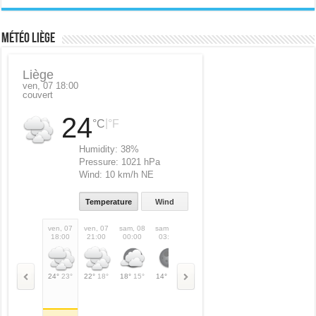
Météo Liège
Liège
ven, 07 18:00
couvert
24
|
°C
°F
Humidity:
38%
Pressure:
1021 hPa
Wind:
10 km/h NE
Temperature
Wind
ven, 07
ven, 07
sam, 08
sam, 08
sam, 08
sam, 08
sam, 08
sam,
18:00
21:00
00:00
03:00
06:00
09:00
12:00
15:
24°
23°
22°
18°
18°
15°
14°
14°
17°
17°
24°
24°
28°
28°
31°