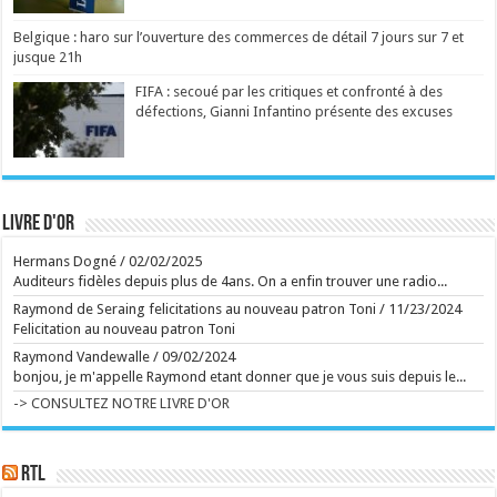
Plus d'un an et demi après la saison 1, Netflix a mis
Belgique : haro sur l’ouverture des commerces de détail 7 jours sur 7 et
en ligne sept épisodes. Le 8e est prévu pour le 26
août. En images, l'épopée familiale est plus
jusque 21h
tourbillonnante que jamais. ...
Ecrit le 07/08 12:43
FIFA : secoué par les critiques et confronté à des
Sur les pas de vos héros à travers la France littéraire
défections, Gianni Infantino présente des excuses
Un atlas original fait revivre les personnages des
grands romans à travers les lieux qui les ont inspirés.
...
Ecrit le 07/08 10:58
Le village de Rossignol accueillera la 42ème édition
du festival du 7 au 9 août prochain ...
Livre d'or
Ecrit le 07/08 10:55
Il exerce à Versailles un métier très rare: "Parfois,
nous avons besoin d'outils qui n'existent pas et qu'il
Hermans Dogné
/
02/02/2025
nous faut inventer"
Auditeurs fidèles depuis plus de 4ans. On a enfin trouver une radio...
Fontainier à Versailles depuis dix ans, Jean-Pierre
Roulin mesure chaque jour la chance qu'il a d'exercer
Raymond de Seraing felicitations au nouveau patron Toni
/
11/23/2024
un métier aussi rare. ...
Felicitation au nouveau patron Toni
Ecrit le 04/08 14:14
Raymond Vandewalle
/
09/02/2024
rss
V2 Script
bonjou, je m'appelle Raymond etant donner que je vous suis depuis le...
-> CONSULTEZ NOTRE LIVRE D'OR
RTL