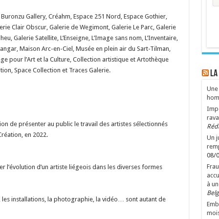
, Buronzu Gallery, Créahm, Espace 251 Nord, Espace Gothier,
lerie Clair Obscur, Galerie de Wegimont, Galerie Le Parc, Galerie
eu, Galerie Satellite, L’Enseigne, L’Image sans nom, L’Inventaire,
Hangar, Maison Arc-en-Ciel, Musée en plein air du Sart-Tilman,
e pour l’Art et la Culture, Collection artistique et Artothèque
tion, Space Collection et Traces Galerie.
LA
Une 
hom
Impo
rava
ion de présenter au public le travail des artistes sélectionnés
Réd
Création, en 2022.
Un 
remp
08/
Frau
 l’évolution d’un artiste liégeois dans les diverses formes
accu
à un
Belg
, les installations, la photographie, la vidéo… sont autant de
Emba
mois