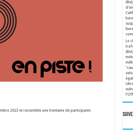
(Bel
d'un
Cali
base
susp
bure
comp
Le c
traf
(Bel
mété
mill
"cau
selo
égal
Ukra
vuln
l'Of
embre 2023 et rassemble une trentaine de participants
Suive