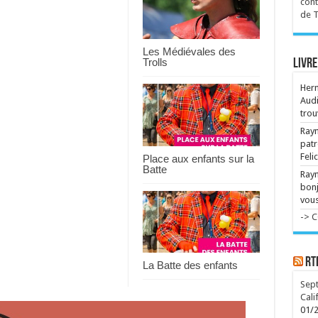
cont
par
de 
ce 
Dév
Les Médiévales des
int
Trolls
Livre
l'i
...
Her
Audi
trou
Raym
patr
Feli
Place aux enfants sur la
Batte
Ray
bonj
vous
-> 
RT
La Batte des enfants
Sept
Cali
01/