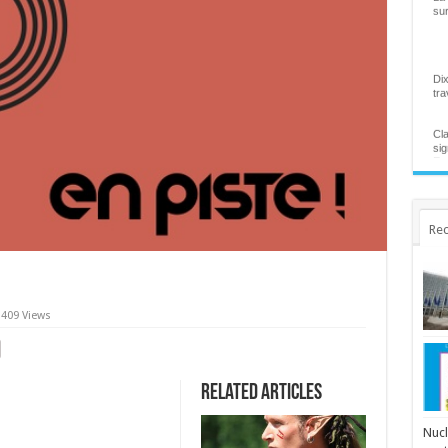
sur
Dix
tra
Cla
sig
Ent
qui
rap
...
Hel
Rec
vic
La 
aut
And
Jar
409 Views
Ala
"At
sp
Ce 
ain
Related Articles
l'E
Nucl
Ven