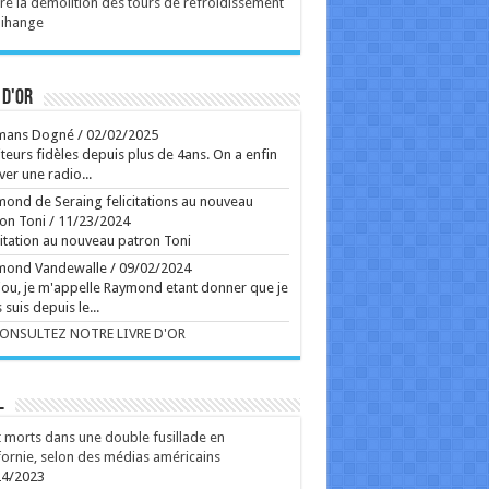
re la démolition des tours de refroidissement
ents-enfants par le prisme du fantastique. À voir
Tihange
mercredi sur grand écran. ...
Ecrit le 05/08 10:55
oilé à Venise l'année dernière, un drame familial
ense sur la réaction d'un couple face à
 d'or
mpensable. À voir dès ce mercredi sur grand écran.
Ecrit le 06/08 10:44
mans Dogné
/
02/02/2025
teurs fidèles depuis plus de 4ans. On a enfin
Ecrit le 05/08 09:42
ver une radio...
rss
V2 Script
ond de Seraing felicitations au nouveau
on Toni
/
11/23/2024
citation au nouveau patron Toni
mond Vandewalle
/
09/02/2024
ou, je m'appelle Raymond etant donner que je
 suis depuis le...
CONSULTEZ NOTRE LIVRE D'OR
L
 morts dans une double fusillade en
fornie, selon des médias américains
24/2023