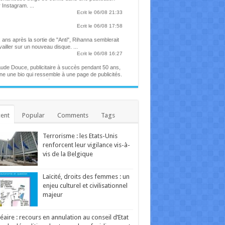
 Instagram. ...
Ecrit le 06/08 21:33
Ecrit le 06/08 17:58
 ans après la sortie de "Anti", Rihanna semblerait
vailler sur un nouveau disque. ...
Ecrit le 06/08 16:27
ude Douce, publicitaire à succès pendant 50 ans,
ne une bio qui ressemble à une page de publicités.
re nostalgie et stratégie, rencontre avec l'homme
 a façonné notre imaginaire visuel et un certain
port à l'humour, pendant ces dernières décennies.
Ecrit le 06/08 13:52
ena participera à un concert caritatif pour les
ent
Popular
Comments
Tags
times des incendies en France
chanteuse belge sera aux côtés de plusieurs
res artistes. ...
Terrorisme : les Etats-Unis
Ecrit le 06/08 13:42
renforcent leur vigilance vis-à-
ré Le Nôtre, le seul devant qui s'inclinait Louis XIV
dinier en chef de Versailles depuis cinquante ans,
vis de la Belgique
in Baraton a planté plus de 200 000 arbres. ...
Ecrit le 06/08 12:25
 the Place of Ghosts" : comment affronter les
Laïcité, droits des femmes : un
ectres de son enfance ?
enjeu culturel et civilisationnel
film envoûtant explore le trauma de deux frères
majeur
si que les traditions de leur peuple autochtone de
st du Canada. Ce mercredi sur grand écran. ...
Ecrit le 06/08 10:58
éaire : recours en annulation au conseil d’Etat
u d'Allemagne, un drame qui étudie les rapports