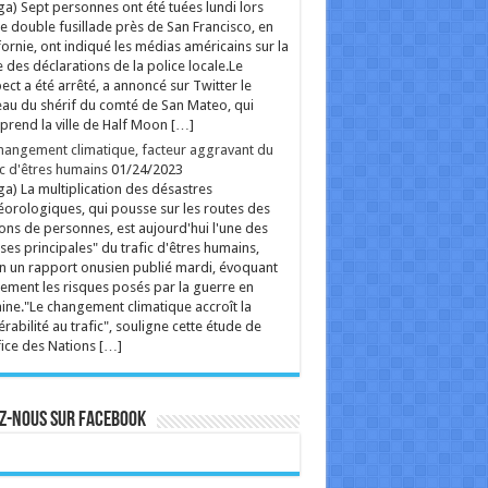
ga) Sept personnes ont été tuées lundi lors
e double fusillade près de San Francisco, en
fornie, ont indiqué les médias américains sur la
 des déclarations de la police locale.Le
ect a été arrêté, a annoncé sur Twitter le
au du shérif du comté de San Mateo, qui
rend la ville de Half Moon […]
hangement climatique, facteur aggravant du
ic d'êtres humains
01/24/2023
ga) La multiplication des désastres
orologiques, qui pousse sur les routes des
ions de personnes, est aujourd'hui l'une des
ses principales" du trafic d'êtres humains,
n un rapport onusien publié mardi, évoquant
ement les risques posés par la guerre en
ine."Le changement climatique accroît la
érabilité au trafic", souligne cette étude de
fice des Nations […]
z-nous sur Facebook