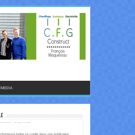
IMEDIA
le
libre.be - CULTURE
chanteuse belge se confie dans une publication