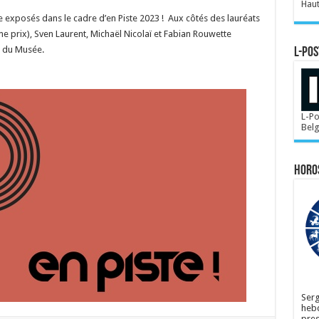
Haut
tre exposés dans le cadre d’en Piste 2023 ! Aux côtés des lauréats
eme prix), Sven Laurent, Michaël Nicolaï et Fabian Rouwette
e du Musée.
L-POS
L-Po
Bel
Horo
Serg
hebd
pres