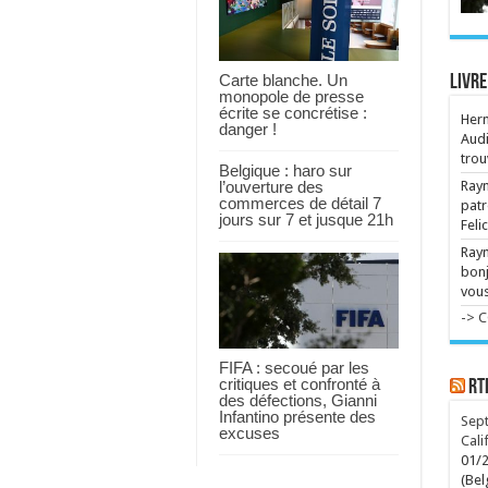
mat
Et 
Cap
dél
Carte blanche. Un
Livre
monopole de presse
Ret
écrite se concrétise :
de
Her
danger !
La 
Audi
ses
trou
ins
Belgique : haro sur
l’ouverture des
Raym
commerces de détail 7
patr
Plu
jours sur 7 et jusque 21h
en 
Feli
aoû
Ray
tou
bonj
vous
-> 
FIFA : secoué par les
critiques et confronté à
RT
des défections, Gianni
Infantino présente des
Sept
excuses
Cali
01/
(Bel