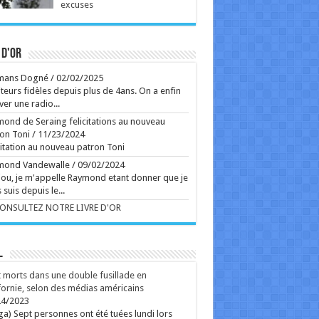
excuses
ous virils, grivois et désoeuvrés. ...
Ecrit le 07/08 14:25
sur la route de Reims, Bartoli sort du gâteau
uano et Kosky signent un Rossini brillamment
irant ...
 d'or
Ecrit le 07/08 13:01
our aux sources de l'Art brut, à Lausanne, avec
 grands artistes venus des marges
mans Dogné
/
02/02/2025
collection de l'Art brut, créée par Dubuffet, fête
teurs fidèles depuis plus de 4ans. On a enfin
 50 ans. L'occasion aussi de découvrir la très
ver une radio...
pirante fondation Jan Michalski. ...
Ecrit le 07/08 13:01
ond de Seraing felicitations au nouveau
on Toni
/
11/23/2024
s d'un an et demi après la saison 1, Netflix a mis
ligne sept épisodes. Le 8e est prévu pour le 26
citation au nouveau patron Toni
t. En images, l'épopée familiale est plus
mond Vandewalle
/
09/02/2024
rbillonnante que jamais. ...
Ecrit le 07/08 12:43
ou, je m'appelle Raymond etant donner que je
 suis depuis le...
rss
V2 Script
CONSULTEZ NOTRE LIVRE D'OR
L
 morts dans une double fusillade en
fornie, selon des médias américains
24/2023
ga) Sept personnes ont été tuées lundi lors