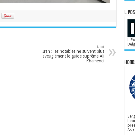
L-POS
L-Po
Bel
Next
Iran : les notables ne suivent plus
aveuglément le guide suprême Ali
Khamenei
Horo
Serg
hebd
pres
Astr