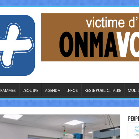
OGRAMMES
L’EQUIPE
AGENDA
INFOS
REGIE PUBLICITAIRE
MULT
La
Peop
Ede
Ron
Per
sur