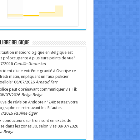
 Libre Belgique
situation météorologique en Belgique est
z préoccupante à plusieurs points de vue"
07/2026
Camille Gnonsian
ncident d’une extrême gravité à Overijse ce
redi matin, impliquant un faux policier
xellois"
08/07/2026
Arnaud Farr
olice peut dorénavant communiquer via Tik
08/07/2026
Belga Belga
uve de révision Antidote n°248: testez votre
ographe en retrouvant les 5 fautes
07/2026
Pauline Oger
 conducteurs sur trois sont en excès de
sse dans les zones 30, selon Vias
08/07/2026
a Belga