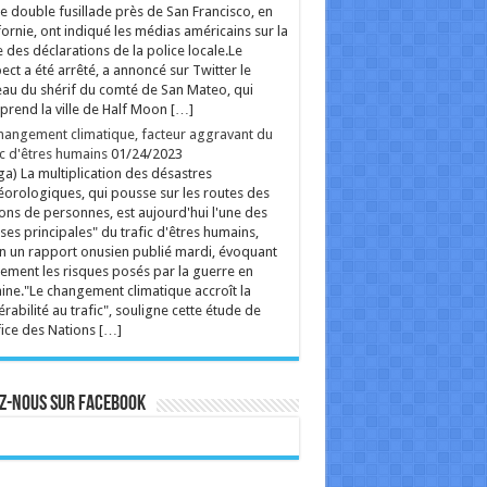
e double fusillade près de San Francisco, en
fornie, ont indiqué les médias américains sur la
 des déclarations de la police locale.Le
ect a été arrêté, a annoncé sur Twitter le
au du shérif du comté de San Mateo, qui
rend la ville de Half Moon […]
hangement climatique, facteur aggravant du
ic d'êtres humains
01/24/2023
ga) La multiplication des désastres
orologiques, qui pousse sur les routes des
ions de personnes, est aujourd'hui l'une des
ses principales" du trafic d'êtres humains,
n un rapport onusien publié mardi, évoquant
ement les risques posés par la guerre en
ine."Le changement climatique accroît la
érabilité au trafic", souligne cette étude de
fice des Nations […]
z-nous sur Facebook