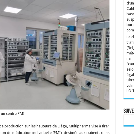
d'un
Cali
base
susp
bure
comp
Le c
traf
(Bel
mété
mill
"cau
selo
égal
Ukra
vuln
l'Of
Suive
s un centre PMI
e production sur les hauteurs de Liège, Multipharma vise à tirer
tion de médication individuelle (PMI), destinée aux patients dans