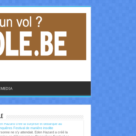
IMEDIA
libre.be - CULTURE
le
n Hazard crée la surprise et débarque au
quières Festival de manière insolite
sonne ne s'y attendait. Eden Hazard a créé la
prise en débarquant au Ronquières Festival ce