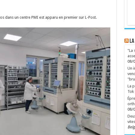
euros dans un centre PMI est apparu en premier sur L-Post.
LA
"La 
asse
08/
Un i
vend
"bru
La p
Tok
Épre
orth
08/
Deux
vite
Belg