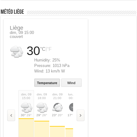
Météo Liège
Liège
dim, 09 15:00
couvert
30
|
°C
°F
Humidity:
25%
Pressure:
1013 hPa
Wind:
13 km/h W
Temperature
Wind
dim, 09
dim, 09
dim, 09
lun, 10
lun, 10
lun, 10
lun, 10
lun,
15:00
18:00
21:00
00:00
03:00
06:00
09:00
12:
30°
29°
29°
26°
23°
20°
17°
17°
15°
15°
19°
19°
26°
26°
27°