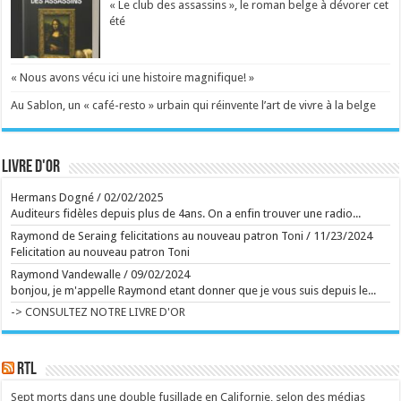
« Le club des assassins », le roman belge à dévorer cet
comment la superstar flamande a-t-elle réussi à
séduire le public francophone?
été
Phénomène en Flandre, Pommelien Thijs a donné à
Ronquières son premier concert dans un festival en
Wallonie. ...
Ecrit le 09/08 13:01
« Nous avons vécu ici une histoire magnifique! »
Virginie Efira honorée au festival de Locarno : " Un
regard neuf qui ne cesse de se réinventer"
L'actrice belgo-française Virginie Efira a reçu
Au Sablon, un « café-resto » urbain qui réinvente l’art de vivre à la belge
vendredi soir le Leopard Club Award dans le cadre du
79e Festival du film de Locarno. Cette distinction
récompense une personnalité dont le travail dans le
cinéma a marqué l'imaginaire collectif. ...
Livre d'or
Ecrit le 08/08 12:50
"Cela me brise le coeur": Charlotte Cardin contrainte
d'annuler son concert au Ronquières Festival ce
Hermans Dogné
/
02/02/2025
dimanche, voici l'artiste qui la remplacera
Auditeurs fidèles depuis plus de 4ans. On a enfin trouver une radio...
Une laryngite aiguë contraint Charlotte Cardin à
annuler son concert au Ronquières Festival. Lost
Raymond de Seraing felicitations au nouveau patron Toni
/
11/23/2024
Frequencies la remplacera ce dimanche soir. ...
Felicitation au nouveau patron Toni
Ecrit le 09/08 11:18
Immersion dans un monde post-humain, sombre et
Raymond Vandewalle
/
09/02/2024
poétique
bonjou, je m'appelle Raymond etant donner que je vous suis depuis le...
Pierre Huyghe offre une expérience totale à la
Fondation Beyeler à Bâle, reconstruisant un réel
-> CONSULTEZ NOTRE LIVRE D'OR
décalé. ...
Ecrit le 09/08 11:14
Ecrit le 09/08 11:05
Vincent Bastien exerce un métier méconnu à
RTL
Versailles : "On reçoit entre 20 et 60 alertes par jour"
Collaborateur scientifique sur la recherche de
Sept morts dans une double fusillade en Californie, selon des médias
provenance des oeuvres, Vincent Bastien s'assure