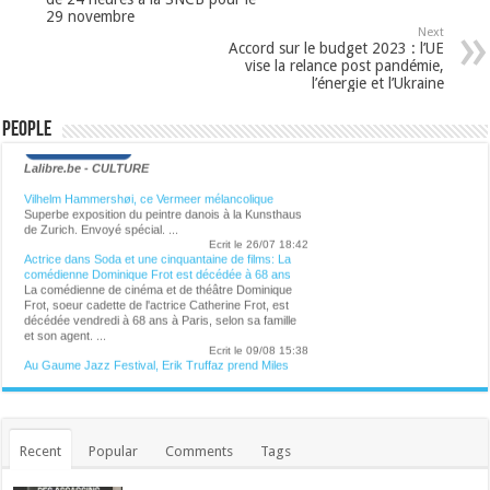
29 novembre
Next
Accord sur le budget 2023 : l’UE
vise la relance post pandémie,
l’énergie et l’Ukraine
People
Lalibre.be - CULTURE
Vilhelm Hammershøi, ce Vermeer mélancolique
Superbe exposition du peintre danois à la Kunsthaus
de Zurich. Envoyé spécial. ...
Ecrit le 26/07 18:42
Actrice dans Soda et une cinquantaine de films: La
comédienne Dominique Frot est décédée à 68 ans
La comédienne de cinéma et de théâtre Dominique
Frot, soeur cadette de l'actrice Catherine Frot, est
décédée vendredi à 68 ans à Paris, selon sa famille
et son agent. ...
Ecrit le 09/08 15:38
Au Gaume Jazz Festival, Erik Truffaz prend Miles
Davis au mot
Vendredi et samedi, les deux premiers soirs du
festival gaumais ont donné lieu à des concerts et
spectacles grandioses, en plus d'une conférence
musicale captivante du journaliste Alex Dutilh sur le
Recent
Popular
Comments
Tags
pianiste Keith Jarrett. ...
Ecrit le 09/08 13:29
Pari réussi pour Pommelien Thijs à Ronquières: