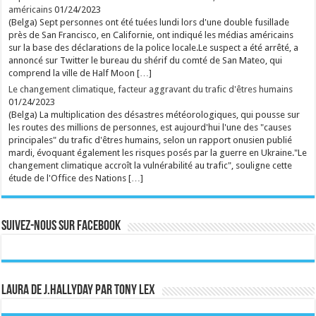
américains
01/24/2023
qu'à Versailles, tout n'est que transparence. ...
Ecrit le 08/08 19:58
(Belga) Sept personnes ont été tuées lundi lors d'une double fusillade
Georges-Louis Bouchez ciblé par Roméo Elvis : le
près de San Francisco, en Californie, ont indiqué les médias américains
tacle du chanteur au Ronquières Festival
sur la base des déclarations de la police locale.Le suspect a été arrêté, a
Le chanteur belge n'a pas manqué l'occasion de
glisser une pique politique sur la scène du festival,
annoncé sur Twitter le bureau du shérif du comté de San Mateo, qui
dans un échange qui a rapidement fait réagir le
comprend la ville de Half Moon […]
public. ...
Ecrit le 08/08 17:49
Le changement climatique, facteur aggravant du trafic d'êtres humains
01/24/2023
rss
V2 Script
(Belga) La multiplication des désastres météorologiques, qui pousse sur
les routes des millions de personnes, est aujourd'hui l'une des "causes
principales" du trafic d'êtres humains, selon un rapport onusien publié
mardi, évoquant également les risques posés par la guerre en Ukraine."Le
changement climatique accroît la vulnérabilité au trafic", souligne cette
étude de l'Office des Nations […]
Suivez-nous sur Facebook
Laura de J.Hallyday par Tony Lex