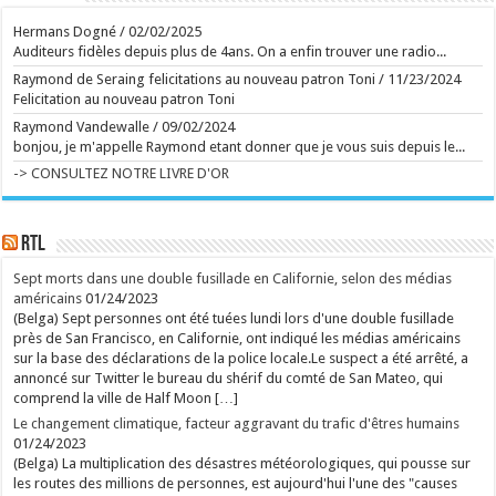
Retour aux sources de l'Art brut, à Lausanne, avec
de grands artistes venus des marges
Hermans Dogné
/
02/02/2025
La collection de l'Art brut, créée par Dubuffet, fête
Auditeurs fidèles depuis plus de 4ans. On a enfin trouver une radio...
ses 50 ans. L'occasion aussi de découvrir la très
inspirante fondation Jan Michalski. ...
Raymond de Seraing felicitations au nouveau patron Toni
/
11/23/2024
Ecrit le 07/08 13:01
Felicitation au nouveau patron Toni
Plus d'un an et demi après la saison 1, Netflix a mis
Raymond Vandewalle
/
09/02/2024
en ligne sept épisodes. Le 8e est prévu pour le 26
bonjou, je m'appelle Raymond etant donner que je vous suis depuis le...
août. En images, l'épopée familiale est plus
tourbillonnante que jamais. ...
-> CONSULTEZ NOTRE LIVRE D'OR
Ecrit le 07/08 12:43
Sur les pas de vos héros à travers la France littéraire
Un atlas original fait revivre les personnages des
grands romans à travers les lieux qui les ont inspirés.
...
RTL
Ecrit le 07/08 10:58
Sept morts dans une double fusillade en Californie, selon des médias
rss
V2 Script
américains
01/24/2023
(Belga) Sept personnes ont été tuées lundi lors d'une double fusillade
près de San Francisco, en Californie, ont indiqué les médias américains
sur la base des déclarations de la police locale.Le suspect a été arrêté, a
annoncé sur Twitter le bureau du shérif du comté de San Mateo, qui
comprend la ville de Half Moon […]
Le changement climatique, facteur aggravant du trafic d'êtres humains
01/24/2023
(Belga) La multiplication des désastres météorologiques, qui pousse sur
les routes des millions de personnes, est aujourd'hui l'une des "causes