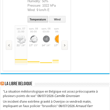
Humidity:
50%
Pressure:
1022 hPa
Wind:
9 km/h E
Temperature
Wind
ven, 07
sam, 08
sam, 08
sam, 08
sam, 08
sam, 08
sam, 08
sam,
21:00
00:00
03:00
06:00
09:00
12:00
15:00
18:
21°
19°
17°
15°
14°
14°
17°
17°
24°
24°
28°
28°
31°
31°
27°
LA Libre Belgique
"La situation météorologique en Belgique est assez préoccupante à
plusieurs points de vue"
08/07/2026
Camille Gnonsian
Un incident d’une extrême gravité à Overijse ce vendredi matin,
impliquant un faux policier "bruxellois"
08/07/2026
Arnaud Farr