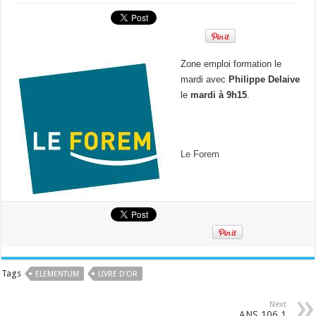
Zone emploi formation le
mardi avec
Philippe Delaive
le
mardi à 9h15
.
Le Forem
Tags
ELEMENTUM
LIVRE D'OR
Next
ANS 106.1