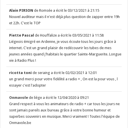
Alain PIRSON
de
Romsée
a écrit le
03/12/2021
à
21:15
Nouvel auditeur mais il n'est déjà plus question de zapper entre 19h
et 22h. C'est le TOP
Piette Pascal
de
Houffalize
a écrit le
03/05/2021
à
11:58
Liégeois émigré en Ardenne, je vous écoute tous les jours grâce à
internet. C'est un grand plaisir de redécouvrir les tubes de mes
jeunes années quand j'habitais le quartier Sainte-Marguerite. Longue
vie à Radio Plus !
ricotta toni
de
seraing
a écrit le
02/02/2021
à
12:01
un grand merci pour votre fidélité a radio + , On est la pour vous , l
essayer c'est l'adopter
Onmavole
de
liège
a écrit le
12/04/2020
à
09:21
Grand respect à vous les animateurs de radio + car tous les jours ne
sont jamais pareils aux bureau grâce à votre bonne humeur et
superbes souvenirs en musique. Merci vraiment ! Toutes l'équipe de
Onmavole.be