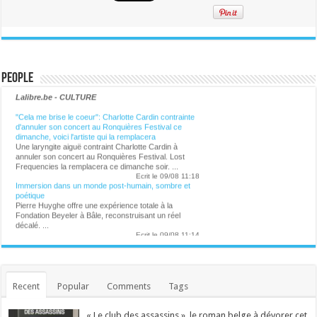
d’or
People
Lalibre.be - CULTURE
"Cela me brise le coeur": Charlotte Cardin contrainte
d'annuler son concert au Ronquières Festival ce
dimanche, voici l'artiste qui la remplacera
Une laryngite aiguë contraint Charlotte Cardin à
annuler son concert au Ronquières Festival. Lost
Frequencies la remplacera ce dimanche soir. ...
Ecrit le 09/08 11:18
Immersion dans un monde post-humain, sombre et
poétique
Pierre Huyghe offre une expérience totale à la
Fondation Beyeler à Bâle, reconstruisant un réel
décalé. ...
Ecrit le 09/08 11:14
Ecrit le 09/08 11:05
Vincent Bastien exerce un métier méconnu à
Versailles : "On reçoit entre 20 et 60 alertes par jour"
Collaborateur scientifique sur la recherche de
Recent
Popular
Comments
Tags
provenance des oeuvres, Vincent Bastien s'assure
qu'à Versailles, tout n'est que transparence. ...
Ecrit le 08/08 19:58
« Le club des assassins », le roman belge à dévorer cet