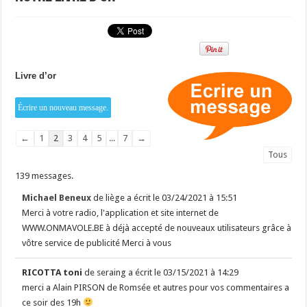
Livre d’or
Navigation
←
1
2
3
4
5
...
7
→
dans
Tous
la
139 messages.
liste
du
Michael Beneux
de
liège
a écrit le
03/24/2021
à
15:51
livre
Merci à votre radio, l'application et site internet de
d’or
WWW.ONMAVOLE.BE à déjà accepté de nouveaux utilisateurs grâce à
vôtre service de publicité Merci à vous
RICOTTA toni
de
seraing
a écrit le
03/15/2021
à
14:29
merci a Alain PIRSON de Romsée et autres pour vos commentaires a
ce soir des 19h