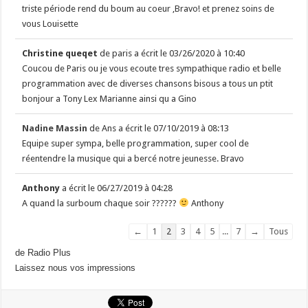
triste période rend du boum au coeur ,Bravo! et prenez soins de
vous Louisette
Christine queqet
de
paris
a écrit le
03/26/2020
à
10:40
Coucou de Paris ou je vous ecoute tres sympathique radio et belle
programmation avec de diverses chansons bisous a tous un ptit
bonjour a Tony Lex Marianne ainsi qu a Gino
Nadine Massin
de
Ans
a écrit le
07/10/2019
à
08:13
Equipe super sympa, belle programmation, super cool de
réentendre la musique qui a bercé notre jeunesse. Bravo
Anthony
a écrit le
06/27/2019
à
04:28
A quand la surboum chaque soir ??????
Anthony
Navigation
←
1
2
3
4
5
...
7
→
Tous
dans
de Radio Plus
la
L
aissez nous vos impressions
liste
du
livre