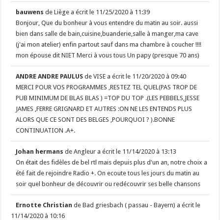
bauwens
de
Liège
a écrit le
11/25/2020
à
11:39
Bonjour, Que du bonheur à vous entendre du matin au soir. aussi
bien dans salle de bain,cuisine,buanderie,salle à manger,ma cave
(j'ai mon atelier) enfin partout sauf dans ma chambre à coucher !!!!
mon épouse dit NIET Merci à vous tous Un papy (presque 70 ans)
ANDRE ANDRE PAULUS
de
VISE
a écrit le
11/20/2020
à
09:40
MERCI POUR VOS PROGRAMMES ,RESTEZ TEL QUEL(PAS TROP DE
PUB MINIMUM DE BLAS BLAS ) =TOP DU TOP .(LES PEBBELS,JESSE
JAMES ,FERRE GRIGNARD ET AUTRES :ON NE LES ENTENDS PLUS
ALORS QUE CE SONT DES BELGES ,POURQUOI ? ).BONNE
CONTINUATION .A+.
Johan hermans
de
Angleur
a écrit le
11/14/2020
à
13:13
On était des fidèles de bel rtl mais depuis plus d'un an, notre choix a
été fait de rejoindre Radio +. On ecoute tous les jours du matin au
soir quel bonheur de découvrir ou redécouvrir ses belle chansons
Ernotte Christian
de
Bad griesbach ( passau - Bayern)
a écrit le
11/14/2020
à
10:16