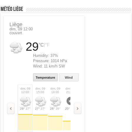
Météo Liège
Liège
dim, 09 12:00
couvert
29
|
°C
°F
Humidity:
37%
Pressure:
1014 hPa
Wind:
11 km/h SW
Temperature
Wind
dim, 09
dim, 09
dim, 09
dim, 09
lun, 10
lun, 10
lun, 10
lun,
12:00
15:00
18:00
21:00
00:00
03:00
06:00
09:
29°
27°
27°
27°
26°
26°
20°
20°
19°
19°
16°
16°
18°
18°
26°