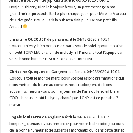
Arnaud Bostoen
de
Juprelle
a écrit le
06/02/2020
à
09:42
Bonjour Thierry, Bien le bonjour à tous, un petit message a ma
grand mère qui écoute Radio plus chaque jour, pour Mireille Moreau
de Grivegnée. Petula Clark la nuit n'en finit plus. De son petit fils
Arnaud
christine QUEQUET
de
paris
a écrit le
04/13/2020
à
10:31
Coucou Thierry, bien bonjour de paris sous le soleil ; pour le plaisir
un petit TONY LEX 'unchainde melody' STP merci a tout l’équipe de
votre bonne humeur BISOUS BISOUS CHRISTINE
Christine Quequet
de
Gargenville
a écrit le
04/08/2020
à
10:04
Coucou à tout le monde merci pour vos belles programmations qui
nous mettent du boum au coeur et nous replongent de bons
souvenirs. merci à vous. bonne journee de Paris ou le soleil brille
COOL. bisous un ptit Hallyday chanté par TONY est ce possible ?
merciiiii
Engels louisette
de
Angleur
a écrit le
04/02/2020
à
10:54
bonjour ,,je tenais a vous remercier pour votre belle radio ,toujours
de la bonne humeur et de superbes morceaux qui dans cette dur et