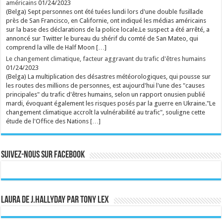
américains
01/24/2023
marionnette Tatayet, est décédé à 77 ans. ...
(Belga) Sept personnes ont été tuées lundi lors d'une double fusillade
Ecrit le 08/08 08:15
près de San Francisco, en Californie, ont indiqué les médias américains
rss
V2 Script
sur la base des déclarations de la police locale.Le suspect a été arrêté, a
annoncé sur Twitter le bureau du shérif du comté de San Mateo, qui
comprend la ville de Half Moon […]
Le changement climatique, facteur aggravant du trafic d'êtres humains
01/24/2023
(Belga) La multiplication des désastres météorologiques, qui pousse sur
les routes des millions de personnes, est aujourd'hui l'une des "causes
principales" du trafic d'êtres humains, selon un rapport onusien publié
mardi, évoquant également les risques posés par la guerre en Ukraine."Le
changement climatique accroît la vulnérabilité au trafic", souligne cette
étude de l'Office des Nations […]
Suivez-nous sur Facebook
Laura de J.Hallyday par Tony Lex