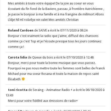
Mes amitiés à toute votre équipe! De la joie au coeur en vous
écoutant du fin fond de la Baviere, passau ,à frontière Autrichienne ,
Je passe le bonjour à ma famille et à ma frangine de millmort Allons
Lîdje! Nî mî roûvêye nin valet Mes amitiés Christian
Roland Cardoen
de
SAIVE
a écrit le
07/11/2020
à
08:24
Bonjour c'est vraiment la radio que j'aime, diffusé des chansons
comme ça c'est Top et je l'écoute presque tous les jours continuez
comme ça !
Carota lidia
de
Queue du bois
a écrit le
07/10/2020
à
12:48
Bonjour, merci pour toute la bonne musique que vous passez.
Pourquoi ne pas nous mettre toute les femmes sont belles de Franck
Michael pour ma soeur Rosana et toute la maison de repos saint
Élisabeth
toni ricotta
de
Seraing - Animateur Radio +
a écrit le
06/18/2020
à
13:49
Merci pour votre fidélité aux émissions de radio+