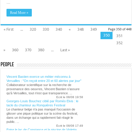
…
Read More »
« First
...
320
330
340
«
348
349
Page 350 of 448
350
351
352
»
360
370
380
...
Last »
People
Lalibre.be - CULTURE
Vincent Bastien exerce un métier méconnu à
Versailles : "On reçoit entre 20 et 60 alertes par jour"
Collaborateur scientifique sur la recherche de
provenance des oeuvres, Vincent Bastien s'assure
qu'à Versailles, tout n'est que transparence. ...
Ecrit le 08/08 19:58
Georges-Louis Bouchez ciblé par Roméo Elvis : le
tacle du chanteur au Ronquières Festival
Le chanteur belge n'a pas manqué l'occasion de
glisser une pique politique sur la scène du festival,
dans un échange qui a rapidement fait réagir le
public. ...
Ecrit le 08/08 17:49
Entre le lac de Constance et la piscine de Violetta
Ecrit le 08/08 15:52