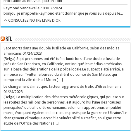
Felicitation au nouveau patron Toni
de cette 14e édition : le death ride, une tyrolienne
géante installée au sommet du Plan incliné. ...
Raymond Vandewalle
/
09/02/2024
Ecrit le 07/08 21:02
Michel Dejeneffe, "papa" de Tatayet, est mort
bonjou, je m'appelle Raymond etant donner que je vous suis depuis le...
Le célèbre ventriloque s'est éteint à l'âge de 77 ans.
-> CONSULTEZ NOTRE LIVRE D'OR
...
Ecrit le 07/08 20:03
Management toxique, interviews complaisantes,
relents de racisme et de sexisme : le podcast
"Legend" et son animateur Guillaume Pley malmenés
RTL
Phénomène médiatique fulgurant né en 2023, le
premier podcast de France pèse aujourd'hui
Sept morts dans une double fusillade en Californie, selon des médias
70 millions d'euros. C'est aussi une histoire belge à
américains
01/24/2023
plus d'un titre. Une success-story qui fait l'objet de
nombreuses critiques en ce moment. ...
(Belga) Sept personnes ont été tuées lundi lors d'une double fusillade
Ecrit le 07/08 19:56
près de San Francisco, en Californie, ont indiqué les médias américains
sur la base des déclarations de la police locale.Le suspect a été arrêté, a
rss
V2 Script
annoncé sur Twitter le bureau du shérif du comté de San Mateo, qui
comprend la ville de Half Moon […]
Le changement climatique, facteur aggravant du trafic d'êtres humains
01/24/2023
(Belga) La multiplication des désastres météorologiques, qui pousse sur
les routes des millions de personnes, est aujourd'hui l'une des "causes
principales" du trafic d'êtres humains, selon un rapport onusien publié
mardi, évoquant également les risques posés par la guerre en Ukraine."Le
changement climatique accroît la vulnérabilité au trafic", souligne cette
étude de l'Office des Nations […]