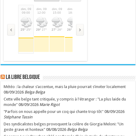
dim, 09
dim, 09
dim, 09
dim, 09
dim, 09
lun, 10
lun, 10
lun,
09:00
12:00
15:00
18:00
21:00
00:00
03:00
06:
25°
25°
29°
27°
27°
26°
26°
26°
20°
20°
19°
19°
16°
16°
18°
LA Libre Belgique
Météo : la chaleur s’accentue, mais la pluie pourrait s’inviter localement
08/09/2026
Belga Belga
Cette ville belge tant critiquée, y compris à l'étranger : "La plus laide du
monde"
08/09/2026
Marie Rigot
"Parfois on nous appelle pour un coq qui chante trop tôt"
08/09/2026
Stéphane Tassin
Des syndicalistes belges provoquent la colère de Giorgia Meloni: "Un
geste grave et honteux"
08/08/2026
Belga Belga