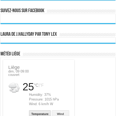
Suivez-nous sur Facebook
Laura de J.Hallyday par Tony Lex
Météo Liège
Liège
dim, 09 09:00
couvert
25
|
°C
°F
Humidity:
37%
Pressure:
1015 hPa
Wind:
6 km/h W
Temperature
Wind