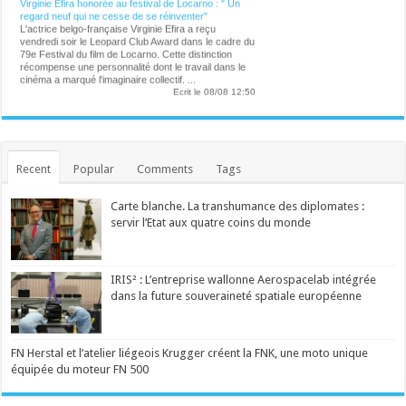
regard neuf qui ne cesse de se réinventer"
L'actrice belgo-française Virginie Efira a reçu
vendredi soir le Leopard Club Award dans le cadre du
79e Festival du film de Locarno. Cette distinction
récompense une personnalité dont le travail dans le
cinéma a marqué l'imaginaire collectif. ...
Ecrit le 08/08 12:50
75.000 spectateurs attendus d'ici dimanche dans ce
festival qui attire de plus en plus de francophones.
Les Belges Amenra, les Français Igorrr et le projet
metal Body Count emmené par le rappeur Ice-T ont
brillé ce vendredi ...
Recent
Popular
Comments
Tags
Ecrit le 08/08 11:58
"Belle complicité", "Il est rare que deux âmes
s'éteignent lorsqu'un seul coeur s'arrête": plusieurs
Carte blanche. La transhumance des diplomates :
personnalités rendent hommage au papa de Tatayet
servir l’Etat aux quatre coins du monde
Michel Dejeneffe, ventriloque qui donnait vie à la
marionnette Tatayet, est décédé à 77 ans. ...
Ecrit le 08/08 08:15
Eden Hazard crée la surprise et débarque au
Ronquières Festival de manière insolite
IRIS² : L’entreprise wallonne Aerospacelab intégrée
Personne ne s'y attendait. Eden Hazard a créé la
dans la future souveraineté spatiale européenne
surprise en débarquant au Ronquières Festival ce
vendredi 7 août 2026. L'ancien capitaine des Diables
rouges en a profité pour tester la grande nouveauté
de cette 14e édition : le death ride, une tyrolienne
FN Herstal et l’atelier liégeois Krugger créent la FNK, une moto unique
géante installée au sommet du Plan incliné. ...
Ecrit le 07/08 21:02
équipée du moteur FN 500
Michel Dejeneffe, "papa" de Tatayet, est mort
Le célèbre ventriloque s'est éteint à l'âge de 77 ans.
...