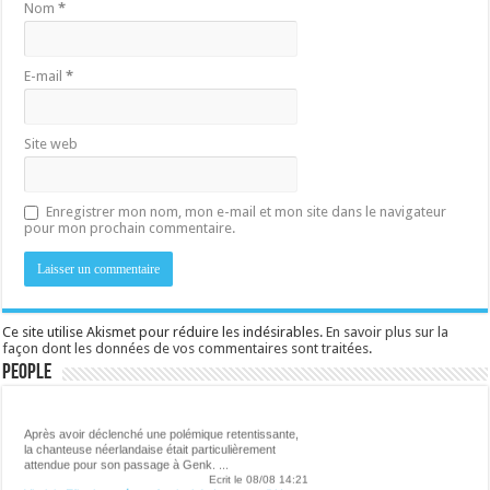
Nom
*
E-mail
*
Site web
Enregistrer mon nom, mon e-mail et mon site dans le navigateur
pour mon prochain commentaire.
Ce site utilise Akismet pour réduire les indésirables.
En savoir plus sur la
façon dont les données de vos commentaires sont traitées
.
People
Lalibre.be - CULTURE
Après avoir déclenché une polémique retentissante,
la chanteuse néerlandaise était particulièrement
attendue pour son passage à Genk. ...
Ecrit le 08/08 14:21
Virginie Efira honorée au festival de Locarno : " Un