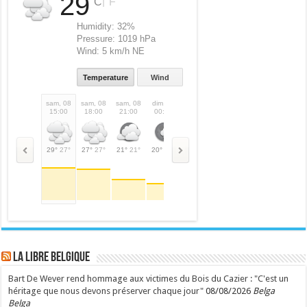
29
|
°C
°F
Humidity:
32%
Pressure:
1019 hPa
Wind:
5 km/h NE
Temperature
Wind
sam, 08
sam, 08
sam, 08
dim, 09
dim, 09
dim, 09
dim, 09
dim,
15:00
18:00
21:00
00:00
03:00
06:00
09:00
12:
29°
27°
27°
27°
21°
21°
20°
20°
19°
19°
21°
21°
30°
30°
32°
LA Libre Belgique
Bart De Wever rend hommage aux victimes du Bois du Cazier : "C'est un
héritage que nous devons préserver chaque jour"
08/08/2026
Belga
Belga