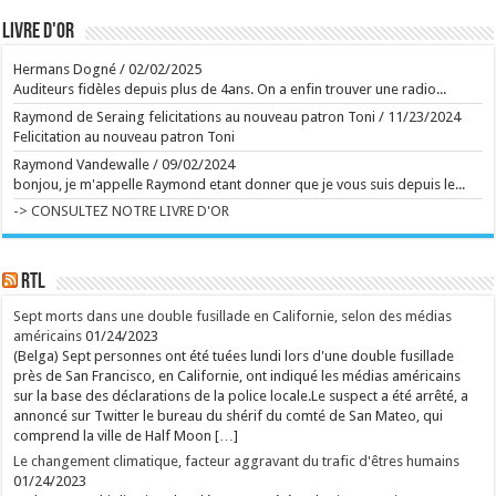
Ecrit le 07/08 20:03
Management toxique, interviews complaisantes,
Livre d'or
relents de racisme et de sexisme : le podcast
"Legend" et son animateur Guillaume Pley malmenés
Hermans Dogné
/
02/02/2025
Phénomène médiatique fulgurant né en 2023, le
premier podcast de France pèse aujourd'hui
Auditeurs fidèles depuis plus de 4ans. On a enfin trouver une radio...
70 millions d'euros. C'est aussi une histoire belge à
Raymond de Seraing felicitations au nouveau patron Toni
/
11/23/2024
plus d'un titre. Une success-story qui fait l'objet de
nombreuses critiques en ce moment. ...
Felicitation au nouveau patron Toni
Ecrit le 07/08 19:56
Raymond Vandewalle
/
09/02/2024
Des collaborations avec Madonna, Blur, U2 ou
Britney Spears: William Orbit est mort
bonjou, je m'appelle Raymond etant donner que je vous suis depuis le...
Le producteur britannique multirécompensé William
-> CONSULTEZ NOTRE LIVRE D'OR
Orbit, notamment connu pour son travail sur l'album
"Ray of Light" de Madonna et "13" de Blur, est
décédé à l'âge de 69 ans, ont annoncé ses proches
vendredi. ...
Ecrit le 07/08 18:02
RTL
Manèges féeriques au Festival de Chassepierre
Ecrit le 02/08 17:56
Sept morts dans une double fusillade en Californie, selon des médias
Ecrit le 07/08 15:51
américains
01/24/2023
(Belga) Sept personnes ont été tuées lundi lors d'une double fusillade
rss
V2 Script
près de San Francisco, en Californie, ont indiqué les médias américains
sur la base des déclarations de la police locale.Le suspect a été arrêté, a
annoncé sur Twitter le bureau du shérif du comté de San Mateo, qui
comprend la ville de Half Moon […]
Le changement climatique, facteur aggravant du trafic d'êtres humains
01/24/2023