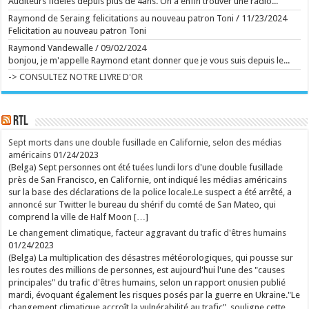
Auditeurs fidèles depuis plus de 4ans. On a enfin trouver une radio...
rss
Raymond de Seraing felicitations au nouveau patron Toni
/
11/23/2024
V2 Script
Felicitation au nouveau patron Toni
Raymond Vandewalle
/
09/02/2024
bonjou, je m'appelle Raymond etant donner que je vous suis depuis le...
-> CONSULTEZ NOTRE LIVRE D'OR
RTL
Sept morts dans une double fusillade en Californie, selon des médias
américains
01/24/2023
(Belga) Sept personnes ont été tuées lundi lors d'une double fusillade
près de San Francisco, en Californie, ont indiqué les médias américains
sur la base des déclarations de la police locale.Le suspect a été arrêté, a
annoncé sur Twitter le bureau du shérif du comté de San Mateo, qui
comprend la ville de Half Moon […]
Le changement climatique, facteur aggravant du trafic d'êtres humains
01/24/2023
(Belga) La multiplication des désastres météorologiques, qui pousse sur
les routes des millions de personnes, est aujourd'hui l'une des "causes
principales" du trafic d'êtres humains, selon un rapport onusien publié
mardi, évoquant également les risques posés par la guerre en Ukraine."Le
changement climatique accroît la vulnérabilité au trafic", souligne cette