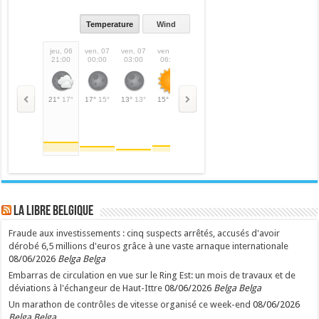
Temperature
Wind
jeu, 06
ven, 07
ven, 07
ven, 07
ven, 07
ven, 07
ven, 07
ven,
21:00
00:00
03:00
06:00
09:00
12:00
15:00
18:
21°
17°
17°
15°
13°
13°
15°
15°
21°
21°
25°
25°
26°
26°
23°
LA Libre Belgique
Fraude aux investissements : cinq suspects arrêtés, accusés d'avoir
dérobé 6,5 millions d'euros grâce à une vaste arnaque internationale
08/06/2026
Belga Belga
Embarras de circulation en vue sur le Ring Est: un mois de travaux et de
déviations à l'échangeur de Haut-Ittre
08/06/2026
Belga Belga
Un marathon de contrôles de vitesse organisé ce week-end
08/06/2026
Belga Belga