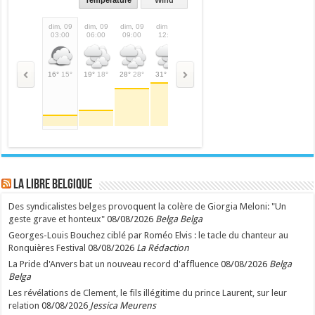
Temperature
Wind
dim, 09
dim, 09
dim, 09
dim, 09
dim, 09
dim, 09
dim, 09
lun,
03:00
06:00
09:00
12:00
15:00
18:00
21:00
00:
16°
15°
19°
18°
28°
28°
31°
31°
27°
27°
24°
24°
20°
20°
19°
LA Libre Belgique
Des syndicalistes belges provoquent la colère de Giorgia Meloni: "Un
geste grave et honteux"
08/08/2026
Belga Belga
Georges-Louis Bouchez ciblé par Roméo Elvis : le tacle du chanteur au
Ronquières Festival
08/08/2026
La Rédaction
La Pride d'Anvers bat un nouveau record d'affluence
08/08/2026
Belga
Belga
Les révélations de Clement, le fils illégitime du prince Laurent, sur leur
relation
08/08/2026
Jessica Meurens