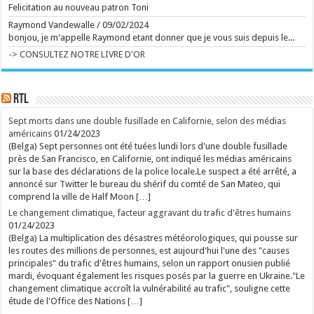
rouges en a profité pour tester la grande nouveauté
Felicitation au nouveau patron Toni
de cette 14e édition : le death ride, une tyrolienne
géante installée au sommet du Plan incliné. ...
Raymond Vandewalle
/
09/02/2024
Ecrit le 07/08 21:02
bonjou, je m'appelle Raymond etant donner que je vous suis depuis le...
Michel Dejeneffe, "papa" de Tatayet, est mort
Le célèbre ventriloque s'est éteint à l'âge de 77 ans.
-> CONSULTEZ NOTRE LIVRE D'OR
...
Ecrit le 07/08 20:03
Management toxique, interviews complaisantes,
relents de racisme et de sexisme : le podcast
RTL
"Legend" et son animateur Guillaume Pley malmenés
Phénomène médiatique fulgurant né en 2023, le
premier podcast de France pèse aujourd'hui
Sept morts dans une double fusillade en Californie, selon des médias
70 millions d'euros. C'est aussi une histoire belge à
américains
01/24/2023
plus d'un titre. Une success-story qui fait l'objet de
(Belga) Sept personnes ont été tuées lundi lors d'une double fusillade
nombreuses critiques en ce moment. ...
Ecrit le 07/08 19:56
près de San Francisco, en Californie, ont indiqué les médias américains
sur la base des déclarations de la police locale.Le suspect a été arrêté, a
rss
V2 Script
annoncé sur Twitter le bureau du shérif du comté de San Mateo, qui
comprend la ville de Half Moon […]
Le changement climatique, facteur aggravant du trafic d'êtres humains
01/24/2023
(Belga) La multiplication des désastres météorologiques, qui pousse sur
les routes des millions de personnes, est aujourd'hui l'une des "causes
principales" du trafic d'êtres humains, selon un rapport onusien publié
mardi, évoquant également les risques posés par la guerre en Ukraine."Le
changement climatique accroît la vulnérabilité au trafic", souligne cette
étude de l'Office des Nations […]