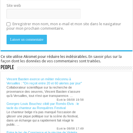
Site web
Enregistrer mon nom, mon e-mail et mon site dans le navigateur
pour mon prochain commentaire.
Ce site utilise Akismet pour réduire les indésirables.
En savoir plus sur la
façon dont les données de vos commentaires sont traitées
.
People
Lalibre.be - CULTURE
Vincent Bastien exerce un métier méconnu à
Versailles : "On reçoit entre 20 et 60 alertes par jour"
Collaborateur scientifique sur la recherche de
provenance des oeuvres, Vincent Bastien s'assure
qu'à Versailles, tout n'est que transparence. ...
Ecrit le 08/08 19:58
Georges-Louis Bouchez ciblé par Roméo Elvis : le
tacle du chanteur au Ronquières Festival
Le chanteur belge n'a pas manqué l'occasion de
glisser une pique politique sur la scène du festival,
dans un échange qui a rapidement fait réagir le
public. ...
Ecrit le 08/08 17:49
Entre le lac de Constance et la piscine de Violetta