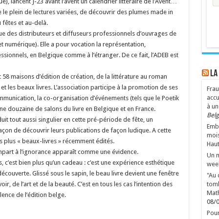
e), lancent J-23 avant l’avent un calendrier littéraire de l’Avent…
re le plein de lectures variées, de découvrir des plumes made in
 fêtes et au-delà.
ue des distributeurs et diffuseurs professionnels d’ouvrages de
t numérique). Elle a pour vocation la représentation,
essionnels, en Belgique comme à l’étranger. De ce fait, l’ADEB est
LA
t 58 maisons d’édition de création, de la littérature au roman
t les beaux livres. L’association participe à la promotion de ses
Frau
accu
unication, la co-organisation d’événements (tels que le Poetik
à un
une douzaine de salons du livre en Belgique et en France.
Belg
it tout aussi singulier en cette pré-période de fête, un
Emba
açon de découvrir leurs publications de façon ludique. A cette
mois
urs plus « beaux-livres » récemment édités.
Haut
part à l’ignorance apparaît comme une évidence.
Un m
s, c’est bien plus qu’un cadeau : c’est une expérience esthétique
wee
couverte. Glissé sous le sapin, le beau livre devient une fenêtre
"Au 
r, de l’art et de la beauté. C’est en tous les cas l’intention des
tomb
Mat
llence de l’édition belge.
08/
Pour