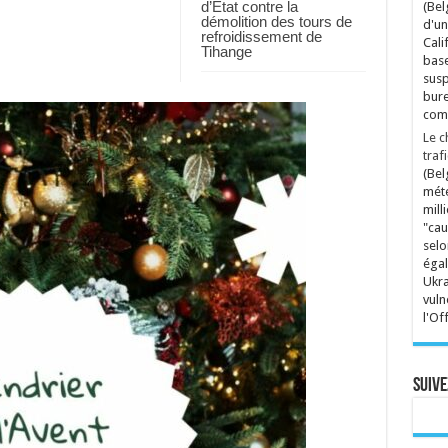
d’Etat contre la
(Bel
démolition des tours de
d'un
refroidissement de
Cali
Tihange
base
susp
bure
comp
Le c
traf
(Bel
mété
mill
"cau
selo
égal
Ukra
vuln
l'Of
Suive