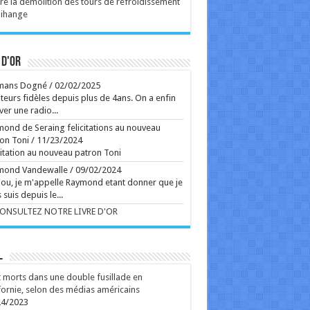
ense sur la réaction d'un couple face à
re la démolition des tours de refroidissement
mpensable. À voir dès ce mercredi sur grand écran.
Tihange
Ecrit le 06/08 10:44
Ecrit le 05/08 09:42
 d'or
Ecrit le 06/08 10:39
mans Dogné
/
02/02/2025
rss
V2 Script
teurs fidèles depuis plus de 4ans. On a enfin
ver une radio...
ond de Seraing felicitations au nouveau
on Toni
/
11/23/2024
citation au nouveau patron Toni
mond Vandewalle
/
09/02/2024
ou, je m'appelle Raymond etant donner que je
 suis depuis le...
CONSULTEZ NOTRE LIVRE D'OR
L
 morts dans une double fusillade en
fornie, selon des médias américains
24/2023