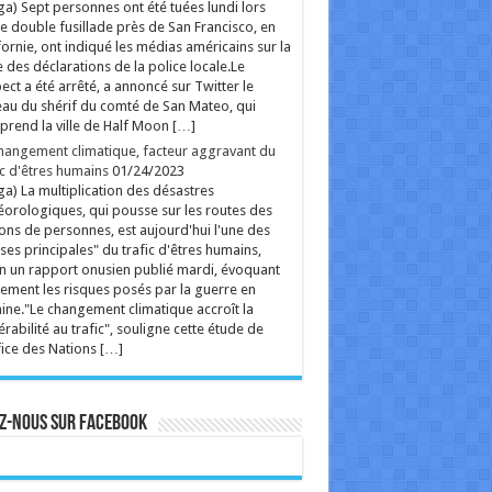
ga) Sept personnes ont été tuées lundi lors
e double fusillade près de San Francisco, en
fornie, ont indiqué les médias américains sur la
 des déclarations de la police locale.Le
ect a été arrêté, a annoncé sur Twitter le
au du shérif du comté de San Mateo, qui
rend la ville de Half Moon […]
hangement climatique, facteur aggravant du
ic d'êtres humains
01/24/2023
ga) La multiplication des désastres
orologiques, qui pousse sur les routes des
ions de personnes, est aujourd'hui l'une des
ses principales" du trafic d'êtres humains,
n un rapport onusien publié mardi, évoquant
ement les risques posés par la guerre en
ine."Le changement climatique accroît la
érabilité au trafic", souligne cette étude de
fice des Nations […]
z-nous sur Facebook