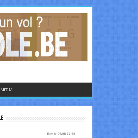
IMEDIA
libre.be - CULTURE
le
Ecrit le 06/08 17:58
 ans après la sortie de "Anti", Rihanna semblerait