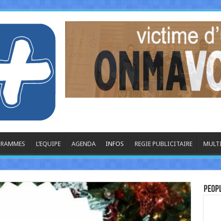
OGRAMMES
L’EQUIPE
AGENDA
INFOS
REGIE PUBLICITAIRE
MULT
La
Peop
Dix