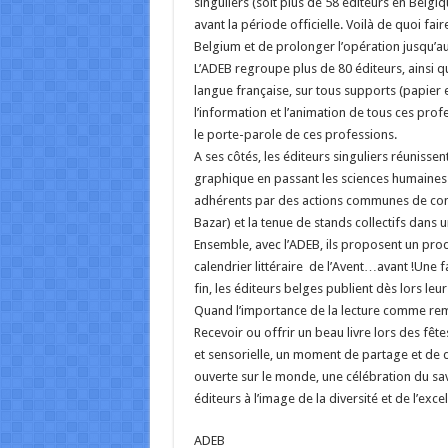
singuliers (soit plus de 58 éditeurs en Belgiqu
avant la période officielle. Voilà de quoi fai
Belgium et de prolonger l’opération jusqu’au
L’ADEB regroupe plus de 80 éditeurs, ainsi q
langue française, sur tous supports (papier e
l’information et l’animation de tous ces prof
le porte-parole de ces professions.
A ses côtés, les éditeurs singuliers réunissen
graphique en passant les sciences humaines e
adhérents par des actions communes de comm
Bazar) et la tenue de stands collectifs dans 
Ensemble, avec l’ADEB, ils proposent un produ
calendrier littéraire de l’Avent…avant !Une f
fin, les éditeurs belges publient dès lors le
Quand l’importance de la lecture comme rem
Recevoir ou offrir un beau livre lors des fête
et sensorielle, un moment de partage et de dé
ouverte sur le monde, une célébration du savoi
éditeurs à l’image de la diversité et de l’exce
ADEB