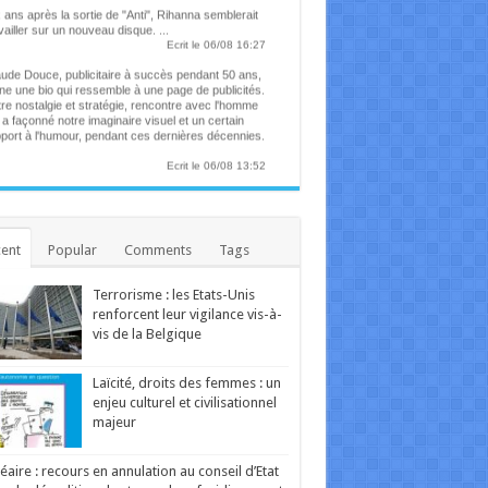
vailler sur un nouveau disque. ...
Ecrit le 06/08 16:27
ude Douce, publicitaire à succès pendant 50 ans,
ne une bio qui ressemble à une page de publicités.
re nostalgie et stratégie, rencontre avec l'homme
 a façonné notre imaginaire visuel et un certain
port à l'humour, pendant ces dernières décennies.
Ecrit le 06/08 13:52
ena participera à un concert caritatif pour les
times des incendies en France
chanteuse belge sera aux côtés de plusieurs
res artistes. ...
Ecrit le 06/08 13:42
ré Le Nôtre, le seul devant qui s'inclinait Louis XIV
ent
Popular
Comments
Tags
dinier en chef de Versailles depuis cinquante ans,
in Baraton a planté plus de 200 000 arbres. ...
Ecrit le 06/08 12:25
Terrorisme : les Etats-Unis
 the Place of Ghosts" : comment affronter les
ectres de son enfance ?
renforcent leur vigilance vis-à-
film envoûtant explore le trauma de deux frères
vis de la Belgique
si que les traditions de leur peuple autochtone de
st du Canada. Ce mercredi sur grand écran. ...
Ecrit le 06/08 10:58
Laïcité, droits des femmes : un
u d'Allemagne, un drame qui étudie les rapports
enjeu culturel et civilisationnel
ents-enfants par le prisme du fantastique. À voir
majeur
mercredi sur grand écran. ...
Ecrit le 05/08 10:55
éaire : recours en annulation au conseil d’Etat
oilé à Venise l'année dernière, un drame familial