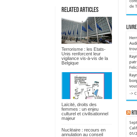
int
cont
l'i
de 
Related Articles
...
Livre
Her
Audi
Terrorisme : les Etats-
trou
Unis renforcent leur
Raym
vigilance vis-à-vis de la
patr
Belgique
Feli
Ray
bonj
vous
-> 
Laïcité, droits des
femmes : un enjeu
RT
culturel et civilisationnel
majeur
Sept
Cali
Nucléaire : recours en
01/
annulation au conseil