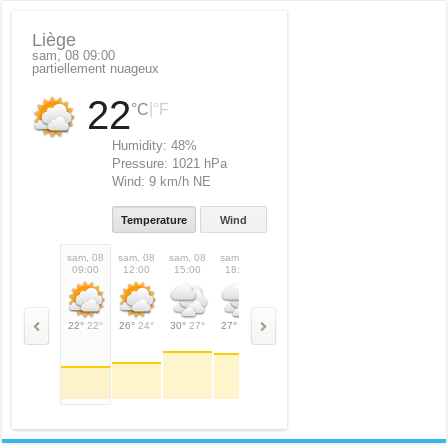
Liège
sam, 08 09:00
partiellement nuageux
22
|
°C
°F
Humidity:
48%
Pressure:
1021 hPa
Wind:
9 km/h NE
Temperature
Wind
sam, 08
sam, 08
sam, 08
sam, 08
sam, 08
dim, 09
dim, 09
dim,
09:00
12:00
15:00
18:00
21:00
00:00
03:00
06:
22°
22°
26°
24°
30°
27°
27°
27°
21°
21°
20°
20°
19°
19°
21°