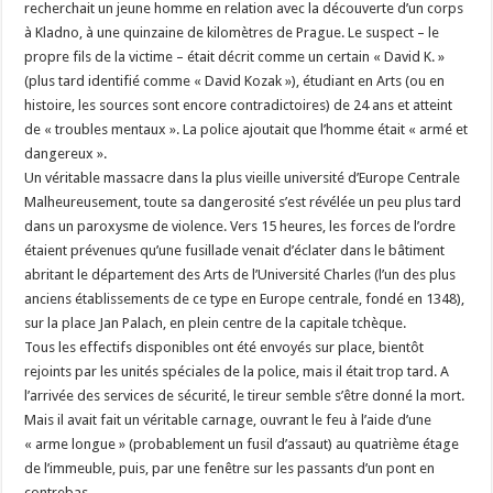
recherchait un jeune homme en relation avec la découverte d’un corps
à Kladno, à une quinzaine de kilomètres de Prague. Le suspect – le
propre fils de la victime – était décrit comme un certain « David K. »
(plus tard identifié comme « David Kozak »), étudiant en Arts (ou en
histoire, les sources sont encore contradictoires) de 24 ans et atteint
de « troubles mentaux ». La police ajoutait que l’homme était « armé et
dangereux ».
Un véritable massacre dans la plus vieille université d’Europe Centrale
Malheureusement, toute sa dangerosité s’est révélée un peu plus tard
dans un paroxysme de violence. Vers 15 heures, les forces de l’ordre
étaient prévenues qu’une fusillade venait d’éclater dans le bâtiment
abritant le département des Arts de l’Université Charles (l’un des plus
anciens établissements de ce type en Europe centrale, fondé en 1348),
sur la place Jan Palach, en plein centre de la capitale tchèque.
Tous les effectifs disponibles ont été envoyés sur place, bientôt
rejoints par les unités spéciales de la police, mais il était trop tard. A
l’arrivée des services de sécurité, le tireur semble s’être donné la mort.
Mais il avait fait un véritable carnage, ouvrant le feu à l’aide d’une
« arme longue » (probablement un fusil d’assaut) au quatrième étage
de l’immeuble, puis, par une fenêtre sur les passants d’un pont en
contrebas.