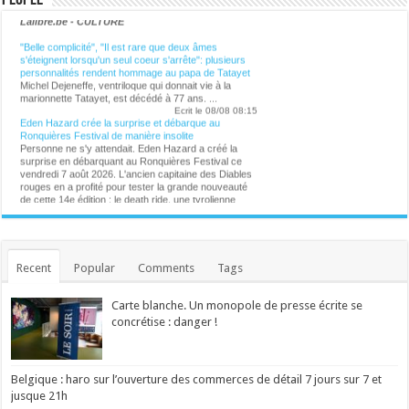
Lalibre.be - CULTURE
"Belle complicité", "Il est rare que deux âmes
s'éteignent lorsqu'un seul coeur s'arrête": plusieurs
personnalités rendent hommage au papa de Tatayet
Michel Dejeneffe, ventriloque qui donnait vie à la
marionnette Tatayet, est décédé à 77 ans. ...
Ecrit le 08/08 08:15
Eden Hazard crée la surprise et débarque au
Ronquières Festival de manière insolite
Personne ne s'y attendait. Eden Hazard a créé la
surprise en débarquant au Ronquières Festival ce
vendredi 7 août 2026. L'ancien capitaine des Diables
rouges en a profité pour tester la grande nouveauté
de cette 14e édition : le death ride, une tyrolienne
géante installée au sommet du Plan incliné. ...
Ecrit le 07/08 21:02
Michel Dejeneffe, "papa" de Tatayet, est mort
Le célèbre ventriloque s'est éteint à l'âge de 77 ans.
...
Recent
Popular
Comments
Tags
Ecrit le 07/08 20:03
Management toxique, interviews complaisantes,
relents de racisme et de sexisme : le podcast
Carte blanche. Un monopole de presse écrite se
"Legend" et son animateur Guillaume Pley malmenés
Phénomène médiatique fulgurant né en 2023, le
concrétise : danger !
premier podcast de France pèse aujourd'hui
70 millions d'euros. C'est aussi une histoire belge à
plus d'un titre. Une success-story qui fait l'objet de
nombreuses critiques en ce moment. ...
Belgique : haro sur l’ouverture des commerces de détail 7 jours sur 7 et
Ecrit le 07/08 19:56
jusque 21h
Des collaborations avec Madonna, Blur, U2 ou
Britney Spears: William Orbit est mort