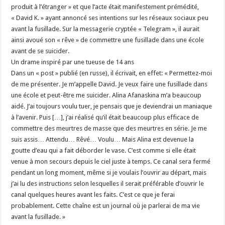
produit à l’étranger » et que l’acte était manifestement prémédité,
« David K. » ayant annoncé ses intentions sur les réseaux sociaux peu
avant la fusillade. Sur la messagerie cryptée « Telegram », il aurait
ainsi avoué son « rêve » de commettre une fusillade dans une école
avant de se suicider.
Un drame inspiré par une tueuse de 14 ans
Dans un « post » publié (en russe), il écrivait, en effet: « Permettez-moi
de me présenter. Je m’appelle David. Je veux faire une fusillade dans
une école et peut-être me suicider. Alina Afanaskina m’a beaucoup
aidé. J’ai toujours voulu tuer, je pensais que je deviendrai un maniaque
à l’avenir. Puis […], j’ai réalisé qu’il était beaucoup plus efficace de
commettre des meurtres de masse que des meurtres en série. Je me
suis assis… Attendu… Rêvé… Voulu… Mais Alina est devenue la
goutte d’eau qui a fait déborder le vase. C’est comme si elle était
venue à mon secours depuis le ciel juste à temps. Ce canal sera fermé
pendant un long moment, même si je voulais l’ouvrir au départ, mais
j’ai lu des instructions selon lesquelles il serait préférable d’ouvrir le
canal quelques heures avant les faits. C’est ce que je ferai
probablement. Cette chaîne est un journal où je parlerai de ma vie
avant la fusillade. »