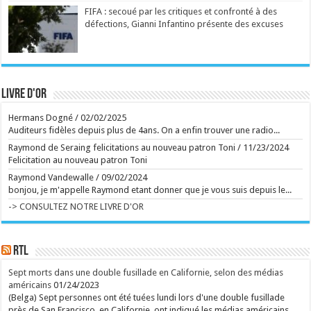
Le producteur britannique multirécompensé William
FIFA : secoué par les critiques et confronté à des
Orbit, notamment connu pour son travail sur l'album
défections, Gianni Infantino présente des excuses
"Ray of Light" de Madonna et "13" de Blur, est
décédé à l'âge de 69 ans, ont annoncé ses proches
vendredi. ...
Ecrit le 07/08 18:02
Manèges féeriques au Festival de Chassepierre
Ecrit le 02/08 17:56
Livre d'or
Ecrit le 07/08 15:51
La série d'animation signée Ricky Gervais, bien
Hermans Dogné
/
02/02/2025
campée, tourne toutefois en rond, à l'image de ses
Auditeurs fidèles depuis plus de 4ans. On a enfin trouver une radio...
matous virils, grivois et désoeuvrés. ...
Ecrit le 07/08 14:25
Raymond de Seraing felicitations au nouveau patron Toni
/
11/23/2024
Et sur la route de Reims, Bartoli sort du gâteau
Felicitation au nouveau patron Toni
Capuano et Kosky signent un Rossini brillamment
délirant ...
Raymond Vandewalle
/
09/02/2024
Ecrit le 07/08 13:01
bonjou, je m'appelle Raymond etant donner que je vous suis depuis le...
Retour aux sources de l'Art brut, à Lausanne, avec
de grands artistes venus des marges
-> CONSULTEZ NOTRE LIVRE D'OR
La collection de l'Art brut, créée par Dubuffet, fête
ses 50 ans. L'occasion aussi de découvrir la très
inspirante fondation Jan Michalski. ...
Ecrit le 07/08 13:01
RTL
rss
V2 Script
Sept morts dans une double fusillade en Californie, selon des médias
américains
01/24/2023
(Belga) Sept personnes ont été tuées lundi lors d'une double fusillade
près de San Francisco, en Californie, ont indiqué les médias américains