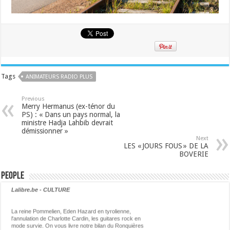
Tags
ANIMATEURS RADIO PLUS
Previous
Merry Hermanus (ex-ténor du
PS) : « Dans un pays normal, la
ministre Hadja Lahbib devrait
démissionner »
Next
LES « JOURS FOUS » DE LA
BOVERIE
People
Lalibre.be - CULTURE
La reine Pommelien, Eden Hazard en tyrolienne,
l'annulation de Charlotte Cardin, les guitares rock en
mode survie. On vous livre notre bilan du Ronquières
Festival 2026. ...