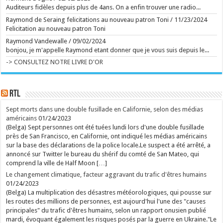
Au Gaume Jazz Festival, Erik Truffaz prend Miles
Auditeurs fidèles depuis plus de 4ans. On a enfin trouver une radio...
Davis au mot
Vendredi et samedi, les deux premiers soirs du
Raymond de Seraing felicitations au nouveau patron Toni
/
11/23/2024
festival gaumais ont donné lieu à des concerts et
Felicitation au nouveau patron Toni
spectacles grandioses, en plus d'une conférence
musicale captivante du journaliste Alex Dutilh sur le
Raymond Vandewalle
/
09/02/2024
pianiste Keith Jarrett. ...
bonjou, je m'appelle Raymond etant donner que je vous suis depuis le...
Ecrit le 09/08 13:29
Pari réussi pour Pommelien Thijs à Ronquières:
-> CONSULTEZ NOTRE LIVRE D'OR
comment la superstar flamande a-t-elle réussi à
séduire le public francophone?
Phénomène en Flandre, Pommelien Thijs a donné à
Ronquières son premier concert dans un festival en
RTL
Wallonie. ...
Ecrit le 09/08 13:01
Virginie Efira honorée au festival de Locarno : " Un
Sept morts dans une double fusillade en Californie, selon des médias
regard neuf qui ne cesse de se réinventer"
américains
01/24/2023
L'actrice belgo-française Virginie Efira a reçu
(Belga) Sept personnes ont été tuées lundi lors d'une double fusillade
vendredi soir le Leopard Club Award dans le cadre du
79e Festival du film de Locarno. Cette distinction
près de San Francisco, en Californie, ont indiqué les médias américains
récompense une personnalité dont le travail dans le
sur la base des déclarations de la police locale.Le suspect a été arrêté, a
cinéma a marqué l'imaginaire collectif. ...
annoncé sur Twitter le bureau du shérif du comté de San Mateo, qui
Ecrit le 08/08 12:50
comprend la ville de Half Moon […]
"Cela me brise le coeur": Charlotte Cardin contrainte
d'annuler son concert au Ronquières Festival ce
Le changement climatique, facteur aggravant du trafic d'êtres humains
dimanche, voici l'artiste qui la remplacera
01/24/2023
Une laryngite aiguë contraint Charlotte Cardin à
annuler son concert au Ronquières Festival. Lost
(Belga) La multiplication des désastres météorologiques, qui pousse sur
Frequencies la remplacera ce dimanche soir. ...
les routes des millions de personnes, est aujourd'hui l'une des "causes
Ecrit le 09/08 11:18
principales" du trafic d'êtres humains, selon un rapport onusien publié
rss
V2 Script
mardi, évoquant également les risques posés par la guerre en Ukraine."Le