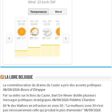
Wind:
13 km/h SW
Temperature
Wind
lun, 10
lun, 10
lun, 10
lun, 10
lun, 10
lun, 10
mar, 11
mar,
06:00
09:00
12:00
15:00
18:00
21:00
00:00
03:
18°
17°
25°
23°
27°
27°
27°
27°
23°
23°
16°
16°
11°
11°
9°
LA Libre Belgique
La commémoration du drame du Cazier a pris des accents politiques
08/09/2026
Bosco d'Otreppe
Par sa vidéo sur le Bois du Cazier, Bart De Wever distille plusieurs
messages politiques stratégiques
08/09/2026
Frédéric Chardon
83 % des Wallons en infraction en zone 30 : "La meilleure zone 30 n’est
pas nécessairement celle qui produit le plus d’amendes"
08/09/2026