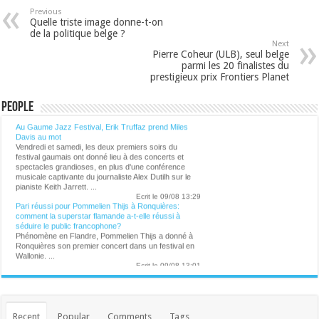
Previous
Quelle triste image donne-t-on
de la politique belge ?
Next
Pierre Coheur (ULB), seul belge
parmi les 20 finalistes du
prestigieux prix Frontiers Planet
Lalibre.be - CULTURE
People
Au Gaume Jazz Festival, Erik Truffaz prend Miles
Davis au mot
Vendredi et samedi, les deux premiers soirs du
festival gaumais ont donné lieu à des concerts et
spectacles grandioses, en plus d'une conférence
musicale captivante du journaliste Alex Dutilh sur le
pianiste Keith Jarrett. ...
Ecrit le 09/08 13:29
Pari réussi pour Pommelien Thijs à Ronquières:
comment la superstar flamande a-t-elle réussi à
séduire le public francophone?
Phénomène en Flandre, Pommelien Thijs a donné à
Ronquières son premier concert dans un festival en
Wallonie. ...
Ecrit le 09/08 13:01
Virginie Efira honorée au festival de Locarno : " Un
regard neuf qui ne cesse de se réinventer"
L'actrice belgo-française Virginie Efira a reçu
vendredi soir le Leopard Club Award dans le cadre du
79e Festival du film de Locarno. Cette distinction
Recent
Popular
Comments
Tags