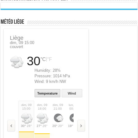
Météo Liège
Liège
dim, 09 15:00
couvert
30
|
°C
°F
Humidity:
28%
Pressure:
1014 hPa
Wind:
9 km/h NW
Temperature
Wind
dim, 09
dim, 09
dim, 09
lun, 10
lun, 10
lun, 10
lun, 10
lun,
15:00
18:00
21:00
00:00
03:00
06:00
09:00
12:
30°
28°
27°
26°
20°
20°
19°
19°
16°
16°
18°
18°
26°
26°
28°