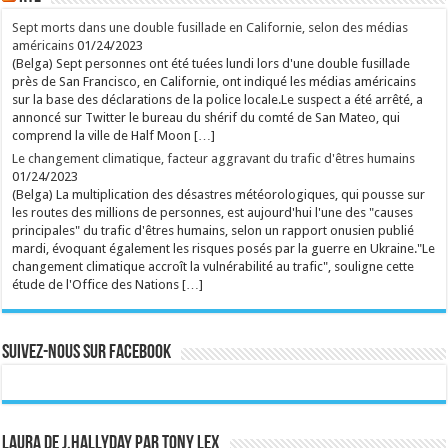
Après avoir déclenché une polémique retentissante,
Sept morts dans une double fusillade en Californie, selon des médias
la chanteuse néerlandaise était particulièrement
américains
01/24/2023
attendue pour son passage à Genk. ...
(Belga) Sept personnes ont été tuées lundi lors d'une double fusillade
Ecrit le 08/08 14:21
près de San Francisco, en Californie, ont indiqué les médias américains
rss
V2 Script
sur la base des déclarations de la police locale.Le suspect a été arrêté, a
annoncé sur Twitter le bureau du shérif du comté de San Mateo, qui
comprend la ville de Half Moon […]
Le changement climatique, facteur aggravant du trafic d'êtres humains
01/24/2023
(Belga) La multiplication des désastres météorologiques, qui pousse sur
les routes des millions de personnes, est aujourd'hui l'une des "causes
principales" du trafic d'êtres humains, selon un rapport onusien publié
mardi, évoquant également les risques posés par la guerre en Ukraine."Le
changement climatique accroît la vulnérabilité au trafic", souligne cette
étude de l'Office des Nations […]
Suivez-nous sur Facebook
Laura de J.Hallyday par Tony Lex