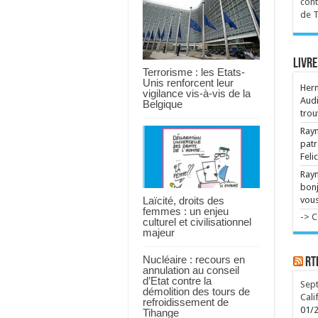
cont
ce 
de 
Dév
int
l'i
Livre
...
Terrorisme : les Etats-
Unis renforcent leur
Her
vigilance vis-à-vis de la
Audi
Belgique
trou
Raym
patr
Feli
Ray
bonj
Laïcité, droits des
vous
femmes : un enjeu
-> 
culturel et civilisationnel
majeur
Nucléaire : recours en
RT
annulation au conseil
d’Etat contre la
Sept
démolition des tours de
Cali
refroidissement de
01/
Tihange