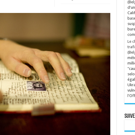
(Bel
d'un
Cali
base
susp
bure
comp
Le c
traf
(Bel
mété
mill
"cau
selo
égal
Ukra
vuln
l'Of
Suive