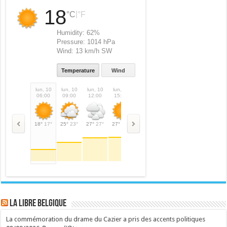
18
|
°C
°F
Humidity:
62%
Pressure:
1014 hPa
Wind:
13 km/h SW
Temperature
Wind
lun, 10
lun, 10
lun, 10
lun, 10
lun, 10
lun, 10
mar, 11
mar,
06:00
09:00
12:00
15:00
18:00
21:00
00:00
03:
18°
17°
25°
23°
27°
27°
27°
27°
23°
23°
16°
16°
11°
11°
9°
LA Libre Belgique
La commémoration du drame du Cazier a pris des accents politiques