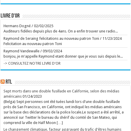
comédienne Dominique Frot est décédée à 68 ans
La comédienne de cinéma et de théâtre Dominique
Frot, soeur cadette de l'actrice Catherine Frot, est
Livre d'or
décédée vendredi à 68 ans à Paris, selon sa famille
et son agent. ...
Ecrit le 09/08 15:38
Hermans Dogné
/
02/02/2025
Au Gaume Jazz Festival, Erik Truffaz prend Miles
Auditeurs fidèles depuis plus de 4ans. On a enfin trouver une radio...
Davis au mot
Vendredi et samedi, les deux premiers soirs du
Raymond de Seraing felicitations au nouveau patron Toni
/
11/23/2024
festival gaumais ont donné lieu à des concerts et
Felicitation au nouveau patron Toni
spectacles grandioses, en plus d'une conférence
musicale captivante du journaliste Alex Dutilh sur le
Raymond Vandewalle
/
09/02/2024
pianiste Keith Jarrett. ...
bonjou, je m'appelle Raymond etant donner que je vous suis depuis le...
Ecrit le 09/08 13:29
Pari réussi pour Pommelien Thijs à Ronquières:
-> CONSULTEZ NOTRE LIVRE D'OR
comment la superstar flamande a-t-elle réussi à
séduire le public francophone?
Phénomène en Flandre, Pommelien Thijs a donné à
Ronquières son premier concert dans un festival en
Wallonie. ...
RTL
Ecrit le 09/08 13:01
Virginie Efira honorée au festival de Locarno : " Un
Sept morts dans une double fusillade en Californie, selon des médias
regard neuf qui ne cesse de se réinventer"
américains
01/24/2023
L'actrice belgo-française Virginie Efira a reçu
vendredi soir le Leopard Club Award dans le cadre du
(Belga) Sept personnes ont été tuées lundi lors d'une double fusillade
79e Festival du film de Locarno. Cette distinction
près de San Francisco, en Californie, ont indiqué les médias américains
récompense une personnalité dont le travail dans le
sur la base des déclarations de la police locale.Le suspect a été arrêté, a
cinéma a marqué l'imaginaire collectif. ...
annoncé sur Twitter le bureau du shérif du comté de San Mateo, qui
Ecrit le 08/08 12:50
"Cela me brise le coeur": Charlotte Cardin contrainte
comprend la ville de Half Moon […]
d'annuler son concert au Ronquières Festival ce
Le changement climatique, facteur aggravant du trafic d'êtres humains
dimanche, voici l'artiste qui la remplacera