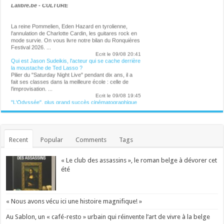
Lalibre.be - CULTURE
La reine Pommelien, Eden Hazard en tyrolienne,
l'annulation de Charlotte Cardin, les guitares rock en
mode survie. On vous livre notre bilan du Ronquières
Festival 2026. ...
Ecrit le 09/08 20:41
Qui est Jason Sudeikis, l'acteur qui se cache derrière
la moustache de Ted Lasso ?
Pilier du "Saturday Night Live" pendant dix ans, il a
fait ses classes dans la meilleure école : celle de
l'improvisation. ...
Ecrit le 09/08 19:45
"L'Odyssée", plus grand succès cinématographique
de Christopher Nolan
"L'Odyssée", une adaptation de l'épopée grecque
d'Homère sur grand écran, est devenu le plus grand
succès de la carrière du réalisateur Christopher
Nolan, avec plus d'un milliard de dollars de recettes
Recent
Popular
Comments
Tags
mondiales en moins d'un mois après sa sortie. ...
Ecrit le 09/08 19:09
Immersion dans un monde post-humain, sombre et
« Le club des assassins », le roman belge à dévorer cet
poétique
Pierre Huyghe offre une expérience totale à la
été
Fondation Beyeler à Bâle, reconstruisant un réel
décalé. ...
Ecrit le 09/08 11:14
Vilhelm Hammershøi, ce Vermeer mélancolique
« Nous avons vécu ici une histoire magnifique! »
Superbe exposition du peintre danois à la Kunsthaus
de Zurich. Envoyé spécial. ...
Au Sablon, un « café-resto » urbain qui réinvente l’art de vivre à la belge
Ecrit le 26/07 18:42
Actrice dans Soda et une cinquantaine de films: La