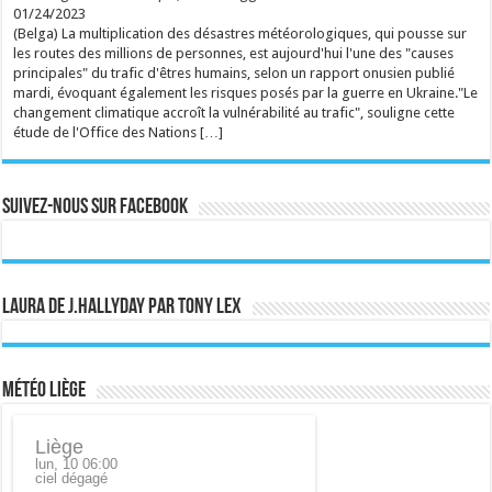
Une laryngite aiguë contraint Charlotte Cardin à
01/24/2023
annuler son concert au Ronquières Festival. Lost
(Belga) La multiplication des désastres météorologiques, qui pousse sur
Frequencies la remplacera ce dimanche soir. ...
les routes des millions de personnes, est aujourd'hui l'une des "causes
Ecrit le 09/08 11:18
principales" du trafic d'êtres humains, selon un rapport onusien publié
rss
V2 Script
mardi, évoquant également les risques posés par la guerre en Ukraine."Le
changement climatique accroît la vulnérabilité au trafic", souligne cette
étude de l'Office des Nations […]
Suivez-nous sur Facebook
Laura de J.Hallyday par Tony Lex
Météo Liège
Liège
lun, 10 06:00
ciel dégagé