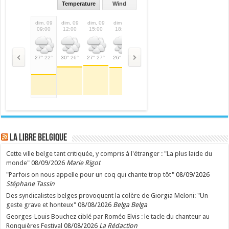
Temperature
Wind
dim, 09
dim, 09
dim, 09
dim, 09
dim, 09
lun, 10
lun, 10
lun,
09:00
12:00
15:00
18:00
21:00
00:00
03:00
06:
27°
22°
30°
26°
27°
27°
26°
26°
20°
20°
19°
19°
16°
16°
18°
LA Libre Belgique
Cette ville belge tant critiquée, y compris à l'étranger : "La plus laide du
monde"
08/09/2026
Marie Rigot
"Parfois on nous appelle pour un coq qui chante trop tôt"
08/09/2026
Stéphane Tassin
Des syndicalistes belges provoquent la colère de Giorgia Meloni: "Un
geste grave et honteux"
08/08/2026
Belga Belga
Georges-Louis Bouchez ciblé par Roméo Elvis : le tacle du chanteur au
Ronquières Festival
08/08/2026
La Rédaction