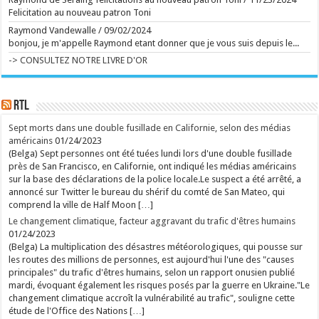
vendredi 7 août 2026. L'ancien capitaine des Diables
Felicitation au nouveau patron Toni
rouges en a profité pour tester la grande nouveauté
de cette 14e édition : le death ride, une tyrolienne
Raymond Vandewalle
/
09/02/2024
géante installée au sommet du Plan incliné. ...
bonjou, je m'appelle Raymond etant donner que je vous suis depuis le...
Ecrit le 07/08 21:02
Michel Dejeneffe, "papa" de Tatayet, est mort
-> CONSULTEZ NOTRE LIVRE D'OR
Le célèbre ventriloque s'est éteint à l'âge de 77 ans.
...
Ecrit le 07/08 20:03
Management toxique, interviews complaisantes,
relents de racisme et de sexisme : le podcast
RTL
"Legend" et son animateur Guillaume Pley malmenés
Phénomène médiatique fulgurant né en 2023, le
Sept morts dans une double fusillade en Californie, selon des médias
premier podcast de France pèse aujourd'hui
américains
01/24/2023
70 millions d'euros. C'est aussi une histoire belge à
plus d'un titre. Une success-story qui fait l'objet de
(Belga) Sept personnes ont été tuées lundi lors d'une double fusillade
nombreuses critiques en ce moment. ...
près de San Francisco, en Californie, ont indiqué les médias américains
Ecrit le 07/08 19:56
sur la base des déclarations de la police locale.Le suspect a été arrêté, a
rss
annoncé sur Twitter le bureau du shérif du comté de San Mateo, qui
V2 Script
comprend la ville de Half Moon […]
Le changement climatique, facteur aggravant du trafic d'êtres humains
01/24/2023
(Belga) La multiplication des désastres météorologiques, qui pousse sur
les routes des millions de personnes, est aujourd'hui l'une des "causes
principales" du trafic d'êtres humains, selon un rapport onusien publié
mardi, évoquant également les risques posés par la guerre en Ukraine."Le
changement climatique accroît la vulnérabilité au trafic", souligne cette
étude de l'Office des Nations […]