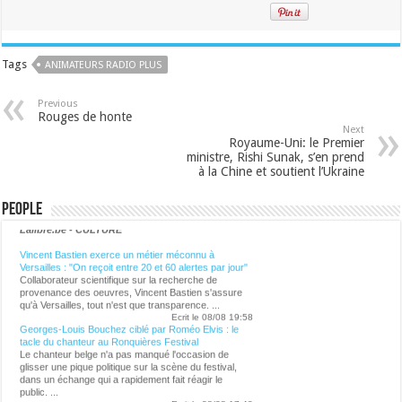
Tags
ANIMATEURS RADIO PLUS
Previous
Rouges de honte
Next
Royaume-Uni: le Premier
ministre, Rishi Sunak, s’en prend
à la Chine et soutient l’Ukraine
People
Lalibre.be - CULTURE
Vincent Bastien exerce un métier méconnu à
Versailles : "On reçoit entre 20 et 60 alertes par jour"
Collaborateur scientifique sur la recherche de
provenance des oeuvres, Vincent Bastien s'assure
qu'à Versailles, tout n'est que transparence. ...
Ecrit le 08/08 19:58
Georges-Louis Bouchez ciblé par Roméo Elvis : le
tacle du chanteur au Ronquières Festival
Le chanteur belge n'a pas manqué l'occasion de
glisser une pique politique sur la scène du festival,
dans un échange qui a rapidement fait réagir le
public. ...
Ecrit le 08/08 17:49