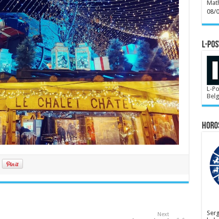
Mat
08/
L-POS
L-Po
Bel
Horo
Serg
Next