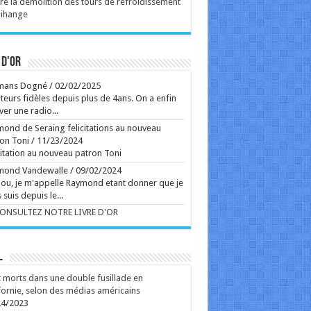
re la démolition des tours de refroidissement
oilé à Venise l'année dernière, un drame familial
ense sur la réaction d'un couple face à
Tihange
mpensable. À voir dès ce mercredi sur grand écran.
Ecrit le 06/08 10:44
 d'or
Ecrit le 05/08 09:42
Ecrit le 06/08 10:39
mans Dogné
/
02/02/2025
rss
teurs fidèles depuis plus de 4ans. On a enfin
V2 Script
ver une radio...
ond de Seraing felicitations au nouveau
on Toni
/
11/23/2024
citation au nouveau patron Toni
mond Vandewalle
/
09/02/2024
ou, je m'appelle Raymond etant donner que je
 suis depuis le...
CONSULTEZ NOTRE LIVRE D'OR
L
 morts dans une double fusillade en
fornie, selon des médias américains
24/2023