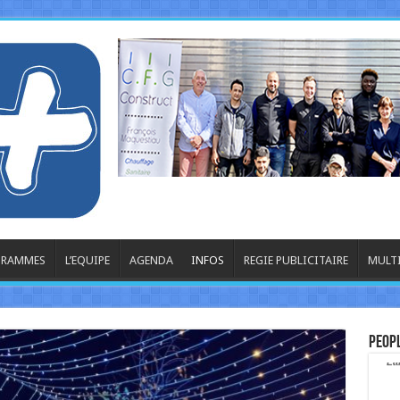
OGRAMMES
L’EQUIPE
AGENDA
INFOS
REGIE PUBLICITAIRE
MULT
Peop
La