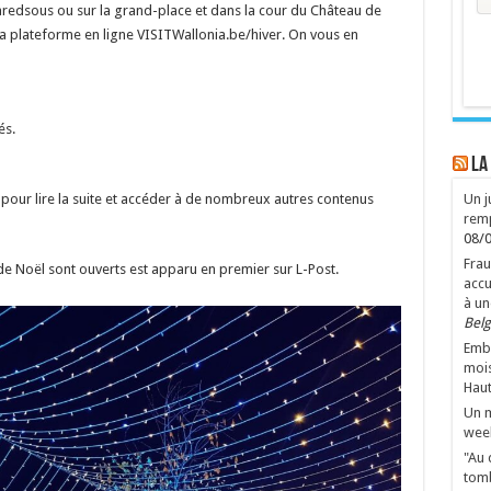
redsous ou sur la grand-place et dans la cour du Château de
 la plateforme en ligne VISITWallonia.be/hiver. On vous en
és.
LA
Un 
our lire la suite et accéder à de nombreux autres contenus
remp
08/
Frau
 de Noël sont ouverts est apparu en premier sur L-Post.
accu
à un
Belg
Emba
mois
Haut
Un m
wee
"Au 
tomb