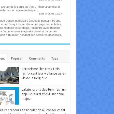
 ans après la sortie de "Anti", Rihanna semblerait
vailler sur un nouveau disque. ...
Ecrit le 06/08 16:27
ude Douce, publicitaire à succès pendant 50 ans,
ne une bio qui ressemble à une page de publicités.
re nostalgie et stratégie, rencontre avec l'homme
 a façonné notre imaginaire visuel et un certain
port à l'humour, pendant ces dernières décennies.
Ecrit le 06/08 13:52
ena participera à un concert caritatif pour les
times des incendies en France
chanteuse belge sera aux côtés de plusieurs
res artistes. ...
Ecrit le 06/08 13:42
ent
Popular
Comments
Tags
ré Le Nôtre, le seul devant qui s'inclinait Louis XIV
dinier en chef de Versailles depuis cinquante ans,
in Baraton a planté plus de 200 000 arbres. ...
Terrorisme : les Etats-Unis
Ecrit le 06/08 12:25
 the Place of Ghosts" : comment affronter les
renforcent leur vigilance vis-à-
ectres de son enfance ?
vis de la Belgique
film envoûtant explore le trauma de deux frères
si que les traditions de leur peuple autochtone de
st du Canada. Ce mercredi sur grand écran. ...
Laïcité, droits des femmes : un
Ecrit le 06/08 10:58
enjeu culturel et civilisationnel
u d'Allemagne, un drame qui étudie les rapports
majeur
ents-enfants par le prisme du fantastique. À voir
mercredi sur grand écran. ...
Ecrit le 05/08 10:55
éaire : recours en annulation au conseil d’Etat