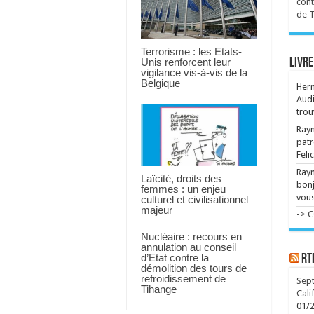
cont
Dév
int
de 
l'i
...
Terrorisme : les Etats-
Unis renforcent leur
Livre
vigilance vis-à-vis de la
Belgique
Her
Audi
trou
Raym
patr
Feli
Ray
Laïcité, droits des
bonj
femmes : un enjeu
vous
culturel et civilisationnel
majeur
-> 
Nucléaire : recours en
annulation au conseil
d’Etat contre la
RT
démolition des tours de
refroidissement de
Sept
Tihange
Cali
01/