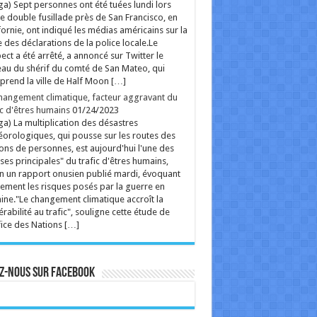
ga) Sept personnes ont été tuées lundi lors
e double fusillade près de San Francisco, en
fornie, ont indiqué les médias américains sur la
 des déclarations de la police locale.Le
ect a été arrêté, a annoncé sur Twitter le
au du shérif du comté de San Mateo, qui
rend la ville de Half Moon […]
hangement climatique, facteur aggravant du
ic d'êtres humains
01/24/2023
ga) La multiplication des désastres
orologiques, qui pousse sur les routes des
ions de personnes, est aujourd'hui l'une des
ses principales" du trafic d'êtres humains,
n un rapport onusien publié mardi, évoquant
ement les risques posés par la guerre en
ine."Le changement climatique accroît la
érabilité au trafic", souligne cette étude de
fice des Nations […]
z-nous sur Facebook