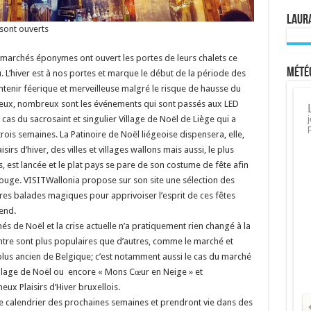
Laura
sont ouverts
s marchés éponymes ont ouvert les portes de leurs chalets ce
Météo
u. L’hiver est à nos portes et marque le début de la période des
aintenir féerique et merveilleuse malgré le risque de hausse du
cheux, nombreux sont les événements qui sont passés aux LED
as du sacrosaint et singulier Village de Noël de Liège qui a
r trois semaines. La Patinoire de Noël liégeoise dispensera, elle,
sirs d’hiver, des villes et villages wallons mais aussi, le plus
 est lancée et le plat pays se pare de son costume de fête afin
bouge. VISITWallonia propose sur son site une sélection des
res balades magiques pour apprivoiser l’esprit de ces fêtes
end.
 de Noël et la crise actuelle n’a pratiquement rien changé à la
’entre sont plus populaires que d’autres, comme le marché et
 plus ancien de Belgique; c’est notamment aussi le cas du marché
village de Noël ou encore « Mons Cœur en Neige » et
eux Plaisirs d’Hiver bruxellois.
s le calendrier des prochaines semaines et prendront vie dans des