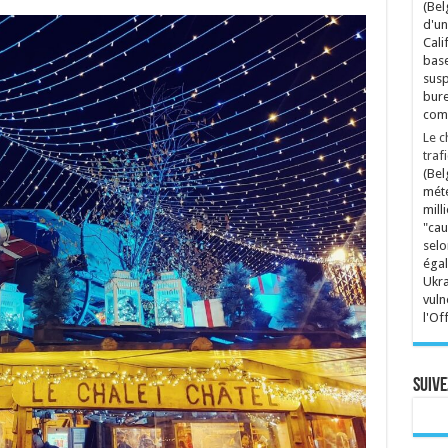
(Bel
d'un
Cali
base
susp
bure
comp
Le c
traf
(Bel
mété
mill
"cau
selo
égal
Ukra
vuln
l'Of
Suive