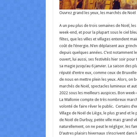
Ouvrez grand les yeux, les marchés de Noël 
A un peu plus de trois semaines de Noël, le
week-end, et pour la plupart sous le ciel ble
fêtes, que les villes et villages entendent m
coût de l’énergie. N’en déplaisent aux grin
depuis quelques années. C’est notamment le c
ouvert, lui aussi, ses festivités hier soir pou
sa magie jusqu’au 6 janvier. La saison des plai
réputé d’entre eux, comme ceux de Bruxelles,
de nous en mettre plein les yeux. Alors, on 
marchés de Noël, spectacles lumineux et aut
2022 sous les meilleurs auspices. Bon week-
La Wallonie compte de très nombreux marchés
volonté de faire rêver le public. Certains d
Village de Noël de Liège, le plus grand et le
de Noël de Durbuy, petite ville mais grand 
naturellement, on ne peut le négliger, les fam
D’autres plaisirs hivernaux s’inscrivent dan