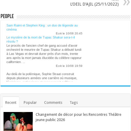
L’OEIL D’AJIL (25/11/2022)
People
Lalibre.be - CULTURE
Sam Raimi et Stephen King : un duo de légende au
cinéma
Ecrit le 10/08 20:45
Le mystère de la mort de Tupac Shakur sera-t-il
résolu ?
Le procès de l'ancien chef de gang accusé d'avoir
orchestré le meurtre de Tupac Shakur a débuté lundi
à Las Vegas et devrait durer près d'un mois, trente
ans après la mort jamais élucidée du célèbre rappeur
californien. ...
Ecrit le 10/08 19:59
Au-delà de la polémique, Sophie Straat construit
depuis plusieurs années une carrière où musique,
féminisme, antiracisme et engagement politique
occupent une place centrale. ...
Ecrit le 10/08 17:29
Le saxophoniste Simon Comté, révélation du 42e
Gaume Jazz Festival
Avec François Vaiana et un hommage vibrant au
Recent
Popular
Comments
Tags
regretté pianiste Esbjörn Svensson, le festival
gaumais confirme sa diversité et son haut niveau de
qualité, devant un public conquis. ...
Changement de décor pour les Rencontres Théâtre
Ecrit le 10/08 14:20
jeune public 2026
Spa transformée en théâtre à ciel ouvert
Depuis ce vendredi 7 août, la cité thermale vibre au
rythme de la 67e édition du Royal Festival. Durant 17