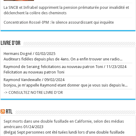
jours, 42 spectacles et plus de 200 artistes
investissent théâtres, rues et cours extérieurs. ...
La SNCB et Infrabel suppriment la pension prématurée pour invalidité et
Ecrit le 10/08 14:19
déclenchent la colère des cheminots
Au Gaume Jazz Festival, Erik Truffaz prend Miles
Davis au mot
Concentration Rossel-IPM : le silence assourdissant qui inquiète
Vendredi et samedi, les deux premiers soirs du
festival gaumais ont donné lieu à des concerts et
spectacles grandioses, en plus d'une conférence
musicale captivante du journaliste Alex Dutilh sur le
pianiste Keith Jarrett. ...
Livre d'or
Ecrit le 09/08 13:29
"Le train de l'oubli", magnifique récit au long cours au
coeur du peuple mapuche
Hermans Dogné
/
02/02/2025
Moira Millan dénonce l'usurpation et la privatisation de
Auditeurs fidèles depuis plus de 4ans. On a enfin trouver une radio...
la terre de ses ancêtres. "Le train de l'oubli", très
beau voyage dans une Patagonie moins connue. ...
Raymond de Seraing felicitations au nouveau patron Toni
/
11/23/2024
Ecrit le 10/08 10:30
Felicitation au nouveau patron Toni
Vincent Bastien exerce un métier méconnu à
Versailles : "On reçoit entre 20 et 60 alertes par jour"
Raymond Vandewalle
/
09/02/2024
Collaborateur scientifique sur la recherche de
bonjou, je m'appelle Raymond etant donner que je vous suis depuis le...
provenance des oeuvres, Vincent Bastien s'assure
qu'à Versailles, tout n'est que transparence. ...
-> CONSULTEZ NOTRE LIVRE D'OR
Ecrit le 08/08 19:58
La reine Pommelien, Eden Hazard en tyrolienne,
l'annulation de Charlotte Cardin, les guitares rock en
RTL
mode survie. On vous livre notre bilan du Ronquières
Festival 2026. ...
Ecrit le 09/08 20:41
Sept morts dans une double fusillade en Californie, selon des médias
Qui est Jason Sudeikis, l'acteur qui se cache derrière
américains
01/24/2023
la moustache de Ted Lasso ?
(Belga) Sept personnes ont été tuées lundi lors d'une double fusillade
Pilier du "Saturday Night Live" pendant dix ans, il a