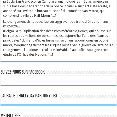
fait ses classes dans la meilleure école : celle de
près de San Francisco, en Californie, ont indiqué les médias américains
l'improvisation. ...
sur la base des déclarations de la police locale.Le suspect a été arrêté, a
Ecrit le 09/08 19:45
annoncé sur Twitter le bureau du shérif du comté de San Mateo, qui
rss
V2 Script
comprend la ville de Half Moon […]
Le changement climatique, facteur aggravant du trafic d'êtres humains
01/24/2023
(Belga) La multiplication des désastres météorologiques, qui pousse sur
les routes des millions de personnes, est aujourd'hui l'une des "causes
principales" du trafic d'êtres humains, selon un rapport onusien publié
mardi, évoquant également les risques posés par la guerre en Ukraine."Le
changement climatique accroît la vulnérabilité au trafic", souligne cette
étude de l'Office des Nations […]
Suivez-nous sur Facebook
Laura de J.Hallyday par Tony Lex
Météo Liège