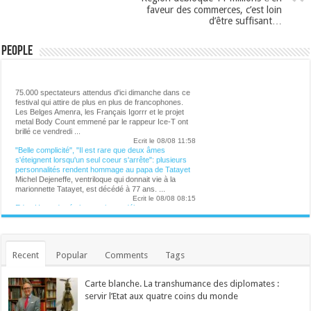
faveur des commerces, c’est loin
d’être suffisant…
People
Lalibre.be - CULTURE
75.000 spectateurs attendus d'ici dimanche dans ce
festival qui attire de plus en plus de francophones.
Les Belges Amenra, les Français Igorrr et le projet
metal Body Count emmené par le rappeur Ice-T ont
brillé ce vendredi ...
Ecrit le 08/08 11:58
"Belle complicité", "Il est rare que deux âmes
s'éteignent lorsqu'un seul coeur s'arrête": plusieurs
personnalités rendent hommage au papa de Tatayet
Michel Dejeneffe, ventriloque qui donnait vie à la
marionnette Tatayet, est décédé à 77 ans. ...
Ecrit le 08/08 08:15
Eden Hazard crée la surprise et débarque au
Ronquières Festival de manière insolite
Personne ne s'y attendait. Eden Hazard a créé la
surprise en débarquant au Ronquières Festival ce
vendredi 7 août 2026. L'ancien capitaine des Diables
rouges en a profité pour tester la grande nouveauté
Recent
Popular
Comments
Tags
de cette 14e édition : le death ride, une tyrolienne
géante installée au sommet du Plan incliné. ...
Ecrit le 07/08 21:02
Carte blanche. La transhumance des diplomates :
Michel Dejeneffe, "papa" de Tatayet, est mort
servir l’Etat aux quatre coins du monde
Le célèbre ventriloque s'est éteint à l'âge de 77 ans.
...