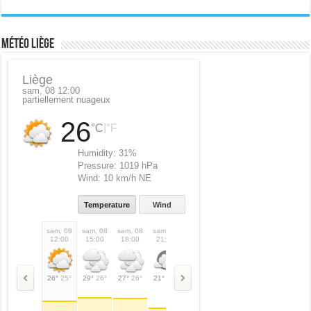
Météo Liège
Liège
sam, 08 12:00
partiellement nuageux
26
|
°C
°F
Humidity:
31%
Pressure:
1019 hPa
Wind:
10 km/h NE
Temperature
Wind
sam, 08
sam, 08
sam, 08
sam, 08
dim, 09
dim, 09
dim, 09
dim,
12:00
15:00
18:00
21:00
00:00
03:00
06:00
09:
26°
25°
29°
26°
27°
26°
21°
21°
20°
20°
19°
19°
21°
21°
30°