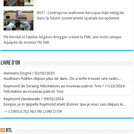
Ecrit le 07/08 20:03
Management toxique, interviews complaisantes,
relents de racisme et de sexisme : le podcast
IRIS² : L’entreprise wallonne Aerospacelab intégrée
"Legend" et son animateur Guillaume Pley malmenés
dans la future souveraineté spatiale européenne
Phénomène médiatique fulgurant né en 2023, le
premier podcast de France pèse aujourd'hui
70 millions d'euros. C'est aussi une histoire belge à
plus d'un titre. Une success-story qui fait l'objet de
FN Herstal et l’atelier liégeois Krugger créent la FNK, une moto unique
nombreuses critiques en ce moment. ...
Ecrit le 07/08 19:56
équipée du moteur FN 500
Des collaborations avec Madonna, Blur, U2 ou
Britney Spears: William Orbit est mort
Le producteur britannique multirécompensé William
Orbit, notamment connu pour son travail sur l'album
"Ray of Light" de Madonna et "13" de Blur, est
Livre d'or
décédé à l'âge de 69 ans, ont annoncé ses proches
vendredi. ...
Hermans Dogné
/
02/02/2025
Ecrit le 07/08 18:02
Manèges féeriques au Festival de Chassepierre
Auditeurs fidèles depuis plus de 4ans. On a enfin trouver une radio...
Ecrit le 02/08 17:56
Raymond de Seraing felicitations au nouveau patron Toni
/
11/23/2024
Ecrit le 07/08 15:51
Felicitation au nouveau patron Toni
La série d'animation signée Ricky Gervais, bien
Raymond Vandewalle
/
09/02/2024
campée, tourne toutefois en rond, à l'image de ses
bonjou, je m'appelle Raymond etant donner que je vous suis depuis le...
matous virils, grivois et désoeuvrés. ...
Ecrit le 07/08 14:25
-> CONSULTEZ NOTRE LIVRE D'OR
Et sur la route de Reims, Bartoli sort du gâteau
Capuano et Kosky signent un Rossini brillamment
délirant ...
Ecrit le 07/08 13:01
RTL