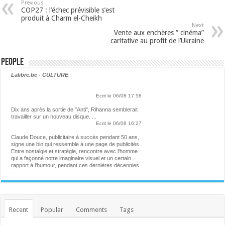
Previous
COP27 : l’échec prévisible s’est
produit à Charm el-Cheikh
Next
Vente aux enchères ” cinéma”
caritative au profit de l’Ukraine
People
Lalibre.be - CULTURE
Ecrit le 06/08 17:58
Dix ans après la sortie de "Anti", Rihanna semblerait
travailler sur un nouveau disque. ...
Ecrit le 06/08 16:27
Claude Douce, publicitaire à succès pendant 50 ans,
signe une bio qui ressemble à une page de publicités.
Entre nostalgie et stratégie, rencontre avec l'homme
qui a façonné notre imaginaire visuel et un certain
rapport à l'humour, pendant ces dernières décennies.
...
Ecrit le 06/08 13:52
Helena participera à un concert caritatif pour les
victimes des incendies en France
La chanteuse belge sera aux côtés de plusieurs
autres artistes. ...
Recent
Popular
Comments
Tags
Ecrit le 06/08 13:42
André Le Nôtre, le seul devant qui s'inclinait Louis XIV
Jardinier en chef de Versailles depuis cinquante ans,