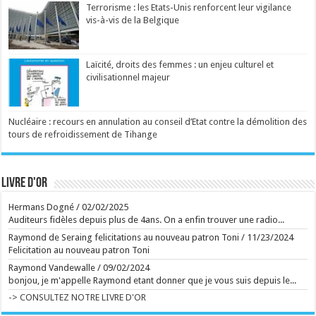
Terrorisme : les Etats-Unis renforcent leur vigilance
Alain Baraton a planté plus de 200 000 arbres. ...
Ecrit le 06/08 12:25
vis-à-vis de la Belgique
"At the Place of Ghosts" : comment affronter les
spectres de son enfance ?
Ce film envoûtant explore le trauma de deux frères
ainsi que les traditions de leur peuple autochtone de
Laïcité, droits des femmes : un enjeu culturel et
l'Est du Canada. Ce mercredi sur grand écran. ...
civilisationnel majeur
Ecrit le 06/08 10:58
Venu d'Allemagne, un drame qui étudie les rapports
parents-enfants par le prisme du fantastique. À voir
ce mercredi sur grand écran. ...
Nucléaire : recours en annulation au conseil d’Etat contre la démolition des
Ecrit le 05/08 10:55
tours de refroidissement de Tihange
Dévoilé à Venise l'année dernière, un drame familial
intense sur la réaction d'un couple face à
l'impensable. À voir dès ce mercredi sur grand écran.
...
Livre d'or
Ecrit le 06/08 10:44
Ecrit le 05/08 09:42
Hermans Dogné
/
02/02/2025
Auditeurs fidèles depuis plus de 4ans. On a enfin trouver une radio...
Ecrit le 06/08 10:39
Raymond de Seraing felicitations au nouveau patron Toni
/
11/23/2024
rss
V2 Script
Felicitation au nouveau patron Toni
Raymond Vandewalle
/
09/02/2024
bonjou, je m'appelle Raymond etant donner que je vous suis depuis le...
-> CONSULTEZ NOTRE LIVRE D'OR