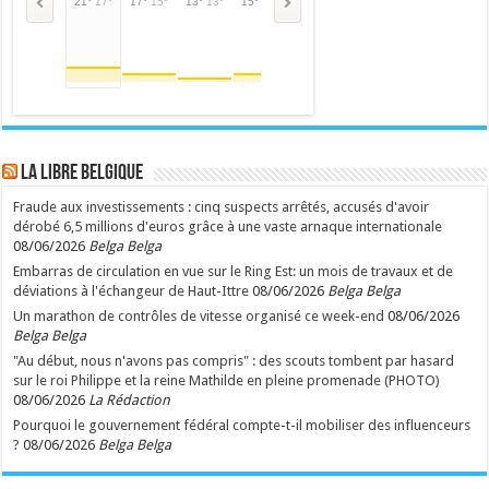
21°
17°
17°
15°
13°
13°
15°
15°
21°
21°
25°
25°
26°
26°
23°
LA Libre Belgique
Fraude aux investissements : cinq suspects arrêtés, accusés d'avoir
dérobé 6,5 millions d'euros grâce à une vaste arnaque internationale
08/06/2026
Belga Belga
Embarras de circulation en vue sur le Ring Est: un mois de travaux et de
déviations à l'échangeur de Haut-Ittre
08/06/2026
Belga Belga
Un marathon de contrôles de vitesse organisé ce week-end
08/06/2026
Belga Belga
"Au début, nous n'avons pas compris" : des scouts tombent par hasard
sur le roi Philippe et la reine Mathilde en pleine promenade (PHOTO)
08/06/2026
La Rédaction
Pourquoi le gouvernement fédéral compte-t-il mobiliser des influenceurs
?
08/06/2026
Belga Belga