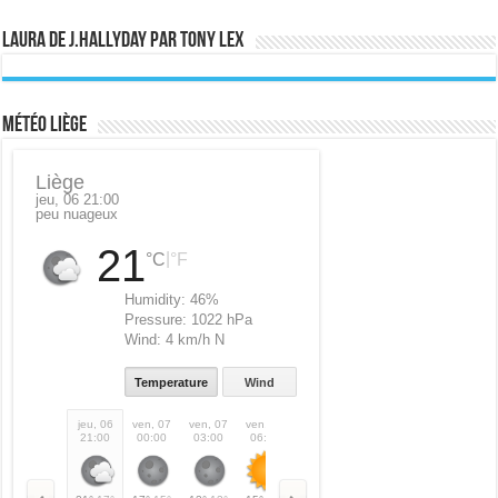
Laura de J.Hallyday par Tony Lex
Météo Liège
Liège
jeu, 06 21:00
peu nuageux
21
|
°C
°F
Humidity:
46%
Pressure:
1022 hPa
Wind:
4 km/h N
Temperature
Wind
jeu, 06
ven, 07
ven, 07
ven, 07
ven, 07
ven, 07
ven, 07
ven,
21:00
00:00
03:00
06:00
09:00
12:00
15:00
18: