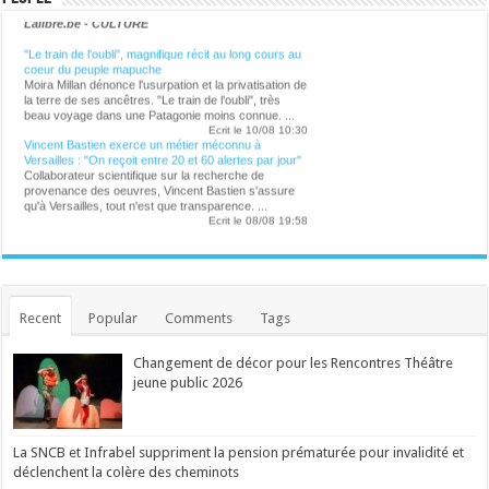
Lalibre.be - CULTURE
"Le train de l'oubli", magnifique récit au long cours au
coeur du peuple mapuche
Moira Millan dénonce l'usurpation et la privatisation de
la terre de ses ancêtres. "Le train de l'oubli", très
beau voyage dans une Patagonie moins connue. ...
Ecrit le 10/08 10:30
Vincent Bastien exerce un métier méconnu à
Versailles : "On reçoit entre 20 et 60 alertes par jour"
Collaborateur scientifique sur la recherche de
provenance des oeuvres, Vincent Bastien s'assure
qu'à Versailles, tout n'est que transparence. ...
Ecrit le 08/08 19:58
La reine Pommelien, Eden Hazard en tyrolienne,
l'annulation de Charlotte Cardin, les guitares rock en
mode survie. On vous livre notre bilan du Ronquières
Festival 2026. ...
Ecrit le 09/08 20:41
Recent
Popular
Comments
Tags
Qui est Jason Sudeikis, l'acteur qui se cache derrière
la moustache de Ted Lasso ?
Pilier du "Saturday Night Live" pendant dix ans, il a
Changement de décor pour les Rencontres Théâtre
fait ses classes dans la meilleure école : celle de
l'improvisation. ...
jeune public 2026
Ecrit le 09/08 19:45
"L'Odyssée", plus grand succès cinématographique
de Christopher Nolan
"L'Odyssée", une adaptation de l'épopée grecque
La SNCB et Infrabel suppriment la pension prématurée pour invalidité et
d'Homère sur grand écran, est devenu le plus grand
déclenchent la colère des cheminots
succès de la carrière du réalisateur Christopher
Nolan, avec plus d'un milliard de dollars de recettes