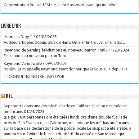
mondiales en moins d'un mois après sa sortie. ...
Concentration Rossel-IPM : le silence assourdissant qui inquiète
Ecrit le 09/08 19:09
Immersion dans un monde post-humain, sombre et
poétique
Pierre Huyghe offre une expérience totale à la
Fondation Beyeler à Bâle, reconstruisant un réel
Livre d'or
décalé. ...
Ecrit le 09/08 11:14
Hermans Dogné
/
02/02/2025
Vilhelm Hammershøi, ce Vermeer mélancolique
Auditeurs fidèles depuis plus de 4ans. On a enfin trouver une radio...
Superbe exposition du peintre danois à la Kunsthaus
de Zurich. Envoyé spécial. ...
Raymond de Seraing felicitations au nouveau patron Toni
/
11/23/2024
Ecrit le 26/07 18:42
Actrice dans Soda et une cinquantaine de films: La
Felicitation au nouveau patron Toni
comédienne Dominique Frot est décédée à 68 ans
Raymond Vandewalle
/
09/02/2024
La comédienne de cinéma et de théâtre Dominique
Frot, soeur cadette de l'actrice Catherine Frot, est
bonjou, je m'appelle Raymond etant donner que je vous suis depuis le...
décédée vendredi à 68 ans à Paris, selon sa famille
-> CONSULTEZ NOTRE LIVRE D'OR
et son agent. ...
Ecrit le 09/08 15:38
Au Gaume Jazz Festival, Erik Truffaz prend Miles
Davis au mot
Vendredi et samedi, les deux premiers soirs du
RTL
festival gaumais ont donné lieu à des concerts et
spectacles grandioses, en plus d'une conférence
Sept morts dans une double fusillade en Californie, selon des médias
musicale captivante du journaliste Alex Dutilh sur le
pianiste Keith Jarrett. ...
américains
01/24/2023
Ecrit le 09/08 13:29
(Belga) Sept personnes ont été tuées lundi lors d'une double fusillade
Pari réussi pour Pommelien Thijs à Ronquières:
près de San Francisco, en Californie, ont indiqué les médias américains
comment la superstar flamande a-t-elle réussi à
sur la base des déclarations de la police locale.Le suspect a été arrêté, a
séduire le public francophone?
Phénomène en Flandre, Pommelien Thijs a donné à
annoncé sur Twitter le bureau du shérif du comté de San Mateo, qui
Ronquières son premier concert dans un festival en