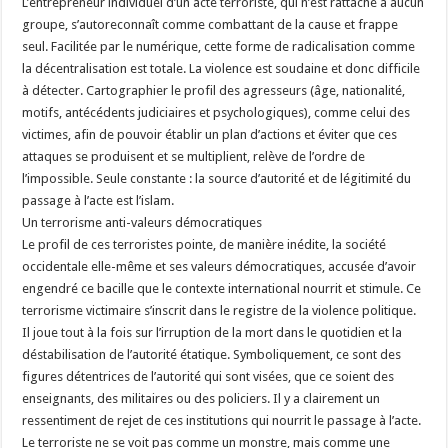
L’entrepreneur individuel d’un acte terroriste, qui n’est rattaché à aucun
groupe, s’autoreconnaît comme combattant de la cause et frappe
seul. Facilitée par le numérique, cette forme de radicalisation comme
la décentralisation est totale. La violence est soudaine et donc difficile
à détecter. Cartographier le profil des agresseurs (âge, nationalité,
motifs, antécédents judiciaires et psychologiques), comme celui des
victimes, afin de pouvoir établir un plan d’actions et éviter que ces
attaques se produisent et se multiplient, relève de l’ordre de
l’impossible. Seule constante : la source d’autorité et de légitimité du
passage à l’acte est l’islam.
Un terrorisme anti-valeurs démocratiques
Le profil de ces terroristes pointe, de manière inédite, la société
occidentale elle-même et ses valeurs démocratiques, accusée d’avoir
engendré ce bacille que le contexte international nourrit et stimule. Ce
terrorisme victimaire s’inscrit dans le registre de la violence politique.
Il joue tout à la fois sur l’irruption de la mort dans le quotidien et la
déstabilisation de l’autorité étatique. Symboliquement, ce sont des
figures détentrices de l’autorité qui sont visées, que ce soient des
enseignants, des militaires ou des policiers. Il y a clairement un
ressentiment de rejet de ces institutions qui nourrit le passage à l’acte.
Le terroriste ne se voit pas comme un monstre, mais comme une