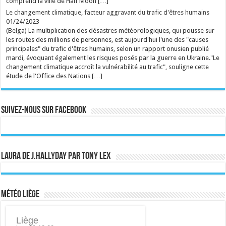
comprend la ville de Half Moon […]
Wallonie. ...
Ecrit le 09/08 13:01
Le changement climatique, facteur aggravant du trafic d'êtres humains
01/24/2023
rss
V2 Script
(Belga) La multiplication des désastres météorologiques, qui pousse sur
les routes des millions de personnes, est aujourd'hui l'une des "causes
principales" du trafic d'êtres humains, selon un rapport onusien publié
mardi, évoquant également les risques posés par la guerre en Ukraine."Le
changement climatique accroît la vulnérabilité au trafic", souligne cette
étude de l'Office des Nations […]
Suivez-nous sur Facebook
Laura de J.Hallyday par Tony Lex
Météo Liège
Liège