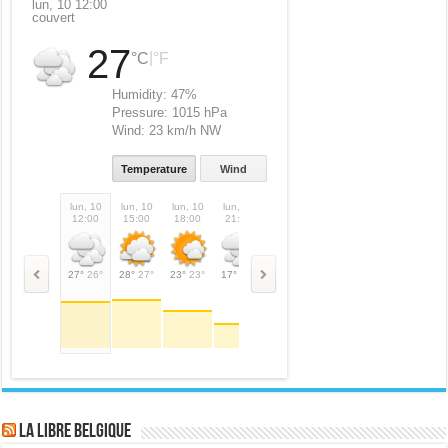
lun, 10 12:00
couvert
27
|
°C
°F
Humidity:
47%
Pressure:
1015 hPa
Wind:
23 km/h NW
Temperature
Wind
lun, 10
lun, 10
lun, 10
lun, 10
mar, 11
mar, 11
mar, 11
mar,
12:00
15:00
18:00
21:00
00:00
03:00
06:00
09:
27°
26°
28°
27°
23°
23°
17°
17°
11°
11°
8°
8°
12°
12°
20°
LA Libre Belgique