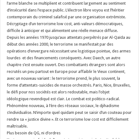
l’arme blanche se multiplient et contribuent largement au sentiment
d’insécurité dans l’espace public. L’électron libre voyou est l’héritier
contemporain du criminel salafisé par une organisation extrémiste.
Décryptage d’un terrorisme low cost, anti-valeurs démocratiques,
difficile à anticiper et qui alimentent une réelle menace diffuse.
Depuis les années 1970 jusqu’aux attentats perpétrés par Al-Qaïda au
début des années 2000, le terrorisme se manifestait par des
opérations d’envergure nécessitant une logistique pointue, des armes
lourdes et des financements conséquents. Avec Daech, un autre
chapitre s’est ensuite ouvert. Des combattants étrangers sont alors
recrutés un peu partout en Europe pour affaiblir le Vieux continent,
avec un nouveau variant : le terrorisme prend, le plus souvent, la
forme d’attentats-suicides de masse orchestrés. Paris, Nice, Bruxelles,
le défi pour nos sociétés est alors redoutable, mais l’objet
idéologique revendiqué est clair. Le combat est politico-radical.
Phénomène nouveau, à l’ère des réseaux sociaux, le djihadisme
s’individualise. N’importe quel quidam peut se saisir d’un couteau pour
rendre sa « justice divine ». Et ce terrorisme low cost est difficilement
maîtrisable.
Plus besoin de QG, ni d’ordres