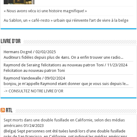
vendredi soir le Leopard Club Award dans le cadre du
79e Festival du film de Locarno. Cette distinction
« Nous avons vécu ici une histoire magnifique! »
récompense une personnalité dont le travail dans le
cinéma a marqué l'imaginaire collectif. ...
Au Sablon, un « café-resto » urbain qui réinvente l’art de vivre à la belge
Ecrit le 08/08 12:50
75.000 spectateurs attendus d'ici dimanche dans ce
festival qui attire de plus en plus de francophones.
Les Belges Amenra, les Français Igorrr et le projet
Livre d'or
metal Body Count emmené par le rappeur Ice-T ont
brillé ce vendredi ...
Ecrit le 08/08 11:58
Hermans Dogné
/
02/02/2025
"Belle complicité", "Il est rare que deux âmes
Auditeurs fidèles depuis plus de 4ans. On a enfin trouver une radio...
s'éteignent lorsqu'un seul coeur s'arrête": plusieurs
personnalités rendent hommage au papa de Tatayet
Raymond de Seraing felicitations au nouveau patron Toni
/
11/23/2024
Michel Dejeneffe, ventriloque qui donnait vie à la
Felicitation au nouveau patron Toni
marionnette Tatayet, est décédé à 77 ans. ...
Ecrit le 08/08 08:15
Raymond Vandewalle
/
09/02/2024
Eden Hazard crée la surprise et débarque au
bonjou, je m'appelle Raymond etant donner que je vous suis depuis le...
Ronquières Festival de manière insolite
Personne ne s'y attendait. Eden Hazard a créé la
-> CONSULTEZ NOTRE LIVRE D'OR
surprise en débarquant au Ronquières Festival ce
vendredi 7 août 2026. L'ancien capitaine des Diables
rouges en a profité pour tester la grande nouveauté
de cette 14e édition : le death ride, une tyrolienne
géante installée au sommet du Plan incliné. ...
RTL
Ecrit le 07/08 21:02
Michel Dejeneffe, "papa" de Tatayet, est mort
Sept morts dans une double fusillade en Californie, selon des médias
Le célèbre ventriloque s'est éteint à l'âge de 77 ans.
américains
01/24/2023
...
Ecrit le 07/08 20:03
(Belga) Sept personnes ont été tuées lundi lors d'une double fusillade
près de San Francisco, en Californie, ont indiqué les médias américains