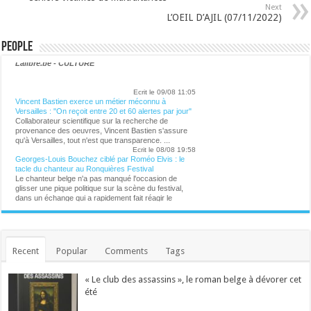
Next
L’OEIL D’AJIL (07/11/2022)
People
Lalibre.be - CULTURE
Ecrit le 09/08 11:05
Vincent Bastien exerce un métier méconnu à
Versailles : "On reçoit entre 20 et 60 alertes par jour"
Collaborateur scientifique sur la recherche de
provenance des oeuvres, Vincent Bastien s'assure
qu'à Versailles, tout n'est que transparence. ...
Ecrit le 08/08 19:58
Georges-Louis Bouchez ciblé par Roméo Elvis : le
tacle du chanteur au Ronquières Festival
Le chanteur belge n'a pas manqué l'occasion de
glisser une pique politique sur la scène du festival,
dans un échange qui a rapidement fait réagir le
public. ...
Ecrit le 08/08 17:49
Entre le lac de Constance et la piscine de Violetta
Ecrit le 08/08 15:52
Recent
Popular
Comments
Tags
Après avoir déclenché une polémique retentissante,
la chanteuse néerlandaise était particulièrement
attendue pour son passage à Genk. ...
« Le club des assassins », le roman belge à dévorer cet
Ecrit le 08/08 14:21
Virginie Efira honorée au festival de Locarno : " Un
été
regard neuf qui ne cesse de se réinventer"
L'actrice belgo-française Virginie Efira a reçu