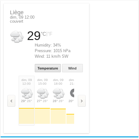
Liège
dim, 09 12:00
couvert
29
|
°C
°F
Humidity:
34%
Pressure:
1015 hPa
Wind:
11 km/h SW
Temperature
Wind
dim, 09
dim, 09
dim, 09
dim, 09
lun, 10
lun, 10
lun, 10
lun,
12:00
15:00
18:00
21:00
00:00
03:00
06:00
09:
29°
26°
27°
26°
26°
26°
20°
20°
19°
19°
16°
16°
18°
18°
26°