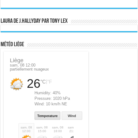
Laura de J.Hallyday par Tony Lex
Météo Liège
Liège
sam, 08 12:00
partiellement nuageux
26
|
°C
°F
Humidity:
40%
Pressure:
1020 hPa
Wind:
10 km/h NE
Temperature
Wind
sam, 08
sam, 08
sam, 08
sam, 08
dim, 09
dim, 09
dim, 09
dim,
12:00
15:00
18:00
21:00
00:00
03:00
06:00
09: