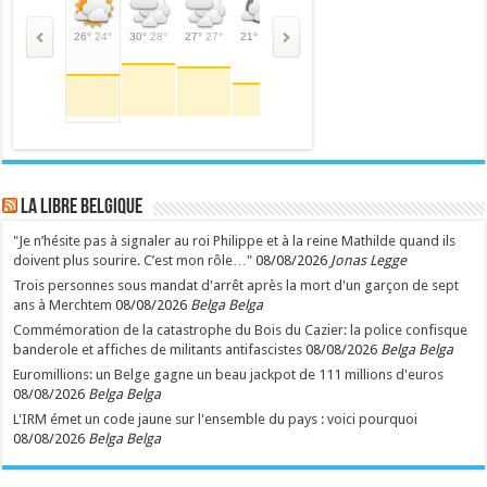
26°
24°
30°
28°
27°
27°
21°
21°
20°
20°
19°
19°
21°
21°
30°
LA Libre Belgique
"Je n’hésite pas à signaler au roi Philippe et à la reine Mathilde quand ils
doivent plus sourire. C’est mon rôle…"
08/08/2026
Jonas Legge
Trois personnes sous mandat d'arrêt après la mort d'un garçon de sept
ans à Merchtem
08/08/2026
Belga Belga
Commémoration de la catastrophe du Bois du Cazier: la police confisque
banderole et affiches de militants antifascistes
08/08/2026
Belga Belga
Euromillions: un Belge gagne un beau jackpot de 111 millions d'euros
08/08/2026
Belga Belga
L'IRM émet un code jaune sur l'ensemble du pays : voici pourquoi
08/08/2026
Belga Belga