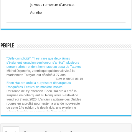
Je vous remercie d’avance,
Aurélie
People
Lalibre.be - CULTURE
"Belle complicité", "Il est rare que deux âmes
s'éteignent lorsqu'un seul coeur s'arrête": plusieurs
personnalités rendent hommage au papa de Tatayet
Michel Dejeneffe, ventriloque qui donnait vie à la
marionnette Tatayet, est décédé à 77 ans. ...
Ecrit le 08/08 08:15
Eden Hazard crée la surprise et débarque au
Ronquières Festival de manière insolite
Personne ne s'y attendait. Eden Hazard a créé la
surprise en débarquant au Ronquières Festival ce
vendredi 7 août 2026. L'ancien capitaine des Diables
rouges en a profité pour tester la grande nouveauté
de cette 14e édition : le death ride, une tyrolienne
géante installée au sommet du Plan incliné. ...
Ecrit le 07/08 21:02
Michel Dejeneffe, "papa" de Tatayet, est mort
Le célèbre ventriloque s'est éteint à l'âge de 77 ans.
...
Ecrit le 07/08 20:03