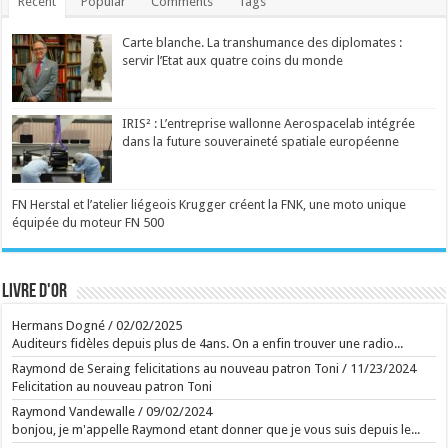
Recent
Popular
Comments
Tags
Management toxique, interviews complaisantes,
relents de racisme et de sexisme : le podcast
"Legend" et son animateur Guillaume Pley malmenés
Carte blanche. La transhumance des diplomates :
Phénomène médiatique fulgurant né en 2023, le
servir l’Etat aux quatre coins du monde
premier podcast de France pèse aujourd'hui
70 millions d'euros. C'est aussi une histoire belge à
plus d'un titre. Une success-story qui fait l'objet de
nombreuses critiques en ce moment. ...
Ecrit le 07/08 19:56
IRIS² : L’entreprise wallonne Aerospacelab intégrée
Des collaborations avec Madonna, Blur, U2 ou
dans la future souveraineté spatiale européenne
Britney Spears: William Orbit est mort
Le producteur britannique multirécompensé William
Orbit, notamment connu pour son travail sur l'album
"Ray of Light" de Madonna et "13" de Blur, est
décédé à l'âge de 69 ans, ont annoncé ses proches
FN Herstal et l’atelier liégeois Krugger créent la FNK, une moto unique
vendredi. ...
équipée du moteur FN 500
Ecrit le 07/08 18:02
Manèges féeriques au Festival de Chassepierre
Ecrit le 02/08 17:56
Ecrit le 07/08 15:51
Livre d'or
La série d'animation signée Ricky Gervais, bien
Hermans Dogné
/
02/02/2025
campée, tourne toutefois en rond, à l'image de ses
matous virils, grivois et désoeuvrés. ...
Auditeurs fidèles depuis plus de 4ans. On a enfin trouver une radio...
Ecrit le 07/08 14:25
Et sur la route de Reims, Bartoli sort du gâteau
Raymond de Seraing felicitations au nouveau patron Toni
/
11/23/2024
Capuano et Kosky signent un Rossini brillamment
Felicitation au nouveau patron Toni
délirant ...
Ecrit le 07/08 13:01
Raymond Vandewalle
/
09/02/2024
Retour aux sources de l'Art brut, à Lausanne, avec
bonjou, je m'appelle Raymond etant donner que je vous suis depuis le...
de grands artistes venus des marges