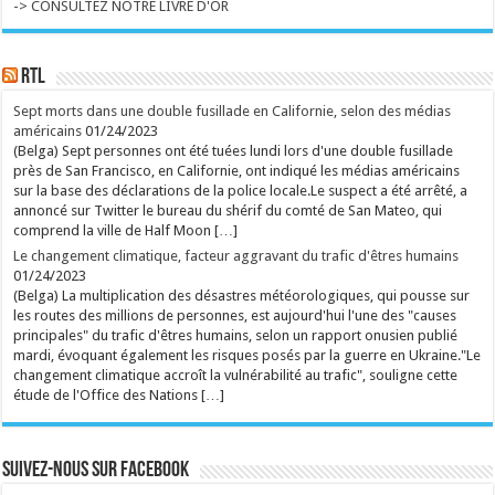
La collection de l'Art brut, créée par Dubuffet, fête
-> CONSULTEZ NOTRE LIVRE D'OR
ses 50 ans. L'occasion aussi de découvrir la très
inspirante fondation Jan Michalski. ...
Ecrit le 07/08 13:01
RTL
rss
V2 Script
Sept morts dans une double fusillade en Californie, selon des médias
américains
01/24/2023
(Belga) Sept personnes ont été tuées lundi lors d'une double fusillade
près de San Francisco, en Californie, ont indiqué les médias américains
sur la base des déclarations de la police locale.Le suspect a été arrêté, a
annoncé sur Twitter le bureau du shérif du comté de San Mateo, qui
comprend la ville de Half Moon […]
Le changement climatique, facteur aggravant du trafic d'êtres humains
01/24/2023
(Belga) La multiplication des désastres météorologiques, qui pousse sur
les routes des millions de personnes, est aujourd'hui l'une des "causes
principales" du trafic d'êtres humains, selon un rapport onusien publié
mardi, évoquant également les risques posés par la guerre en Ukraine."Le
changement climatique accroît la vulnérabilité au trafic", souligne cette
étude de l'Office des Nations […]
Suivez-nous sur Facebook