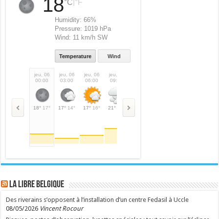
18
|
°C
°F
Humidity:
66%
Pressure:
1019 hPa
Wind:
11 km/h SW
Temperature
Wind
jeu, 06
jeu, 06
jeu, 06
jeu, 06
jeu, 06
jeu, 06
jeu, 06
jeu,
00:00
03:00
06:00
09:00
12:00
15:00
18:00
21:
18°
17°
17°
14°
17°
16°
21°
21°
22°
22°
23°
23°
20°
20°
15°
LA Libre Belgique
Des riverains s’opposent à l’installation d’un centre Fedasil à Uccle
08/05/2026
Vincent Rocour