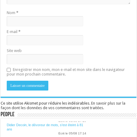
Nom
*
E-mail
*
Site web
Enregistrer mon nom, mon e-mail et mon site dans le navigateur
pour mon prochain commentaire.
Ce site utilise Akismet pour réduire les indésirables.
En savoir plus sur la
Lalibre.be - CULTURE
façon dont les données de vos commentaires sont traitées
.
People
Quand le Poverello cuit du pain pour les riches
Ecrit le 05/08 17:19
Didier Decoin, le dévoreur de mots, s'est éteint à 81
ans
Ecrit le 05/08 17:14