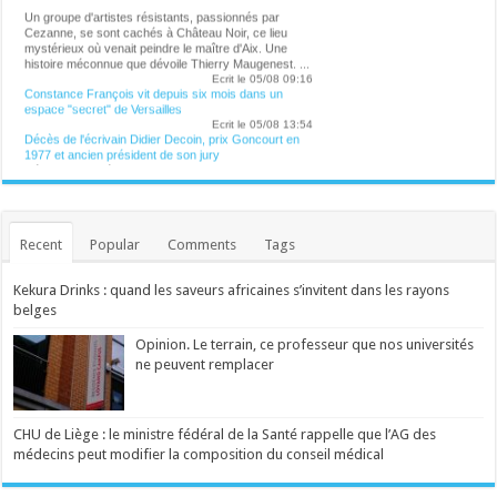
Un groupe d'artistes résistants, passionnés par
Cezanne, se sont cachés à Château Noir, ce lieu
mystérieux où venait peindre le maître d'Aix. Une
histoire méconnue que dévoile Thierry Maugenest. ...
Ecrit le 05/08 09:16
Constance François vit depuis six mois dans un
espace "secret" de Versailles
Ecrit le 05/08 13:54
Décès de l'écrivain Didier Decoin, prix Goncourt en
1977 et ancien président de son jury
L'écrivain et scénariste Didier Decoin, prix Goncourt
en 1977 et ancien président de l'Académie Goncourt,
est décédé à l'âge de 81 ans, a annoncé mercredi
l'institution. ...
Ecrit le 05/08 13:25
Picasso dormait toutes les nuits avec une lettre que
Recent
Popular
Comments
Tags
Cezanne avait écrite à son fils
Passionné par Cezanne, Thierry Maugenest dévoile
Kekura Drinks : quand les saveurs africaines s’invitent dans les rayons
un peintre méditant, presque religieux. ...
Ecrit le 05/08 09:16
belges
La productrice Amy Pascal affirme que le nom
Opinion. Le terrain, ce professeur que nos universités
pourrait être connu d'ici la fin d'année. ...
ne peuvent remplacer
Ecrit le 04/08 21:53
Virginia Woolf et sa soeur Vanessa Bell raffolaient des
commérages: "Il y a toujours un coin de ma tête où je
te garde une pleine besace de potins"
Ecrit le 02/08 08:01
CHU de Liège : le ministre fédéral de la Santé rappelle que l’AG des
médecins peut modifier la composition du conseil médical
Ecrit le 04/08 17:44
Madonna est-elle sur le point de sortir un duo inédit
avec une star internationale ?