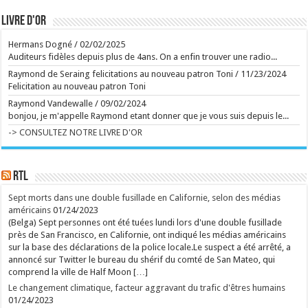
Ecrit le 04/08 17:17
Livre d'or
rss
V2 Script
Hermans Dogné
/
02/02/2025
Auditeurs fidèles depuis plus de 4ans. On a enfin trouver une radio...
Raymond de Seraing felicitations au nouveau patron Toni
/
11/23/2024
Felicitation au nouveau patron Toni
Raymond Vandewalle
/
09/02/2024
bonjou, je m'appelle Raymond etant donner que je vous suis depuis le...
-> CONSULTEZ NOTRE LIVRE D'OR
RTL
Sept morts dans une double fusillade en Californie, selon des médias
américains
01/24/2023
(Belga) Sept personnes ont été tuées lundi lors d'une double fusillade
près de San Francisco, en Californie, ont indiqué les médias américains
sur la base des déclarations de la police locale.Le suspect a été arrêté, a
annoncé sur Twitter le bureau du shérif du comté de San Mateo, qui
comprend la ville de Half Moon […]
Le changement climatique, facteur aggravant du trafic d'êtres humains
01/24/2023