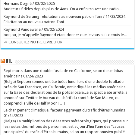
...
Hermans Dogné
/
02/02/2025
Ecrit le 06/08 10:44
Auditeurs fidèles depuis plus de 4ans. On a enfin trouver une radio...
Ecrit le 05/08 09:42
Raymond de Seraing felicitations au nouveau patron Toni
/
11/23/2024
Felicitation au nouveau patron Toni
rss
V2 Script
Raymond Vandewalle
/
09/02/2024
bonjou, je m'appelle Raymond etant donner que je vous suis depuis le...
-> CONSULTEZ NOTRE LIVRE D'OR
RTL
Sept morts dans une double fusillade en Californie, selon des médias
américains
01/24/2023
(Belga) Sept personnes ont été tuées lundi lors d'une double fusillade
près de San Francisco, en Californie, ont indiqué les médias américains
sur la base des déclarations de la police locale.Le suspect a été arrêté, a
annoncé sur Twitter le bureau du shérif du comté de San Mateo, qui
comprend la ville de Half Moon […]
Le changement climatique, facteur aggravant du trafic d'êtres humains
01/24/2023
(Belga) La multiplication des désastres météorologiques, qui pousse sur
les routes des millions de personnes, est aujourd'hui l'une des "causes
principales" du trafic d'êtres humains, selon un rapport onusien publié