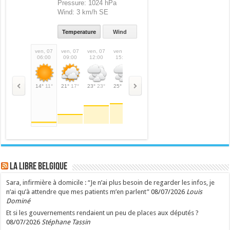
Pressure:
1024 hPa
Wind:
3 km/h SE
Temperature
Wind
ven, 07
ven, 07
ven, 07
ven, 07
ven, 07
ven, 07
sam, 08
sam,
06:00
09:00
12:00
15:00
18:00
21:00
00:00
03:
14°
11°
21°
17°
23°
23°
25°
25°
23°
23°
18°
18°
16°
16°
15°
LA Libre Belgique
Sara, infirmière à domicile : “Je n’ai plus besoin de regarder les infos, je
n’ai qu’à attendre que mes patients m’en parlent”
08/07/2026
Louis
Dominé
Et si les gouvernements rendaient un peu de places aux députés ?
08/07/2026
Stéphane Tassin