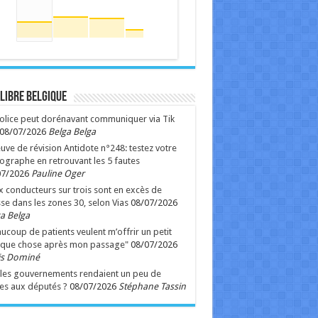
 Libre Belgique
olice peut dorénavant communiquer via Tik
08/07/2026
Belga Belga
uve de révision Antidote n°248: testez votre
ographe en retrouvant les 5 fautes
07/2026
Pauline Oger
 conducteurs sur trois sont en excès de
sse dans les zones 30, selon Vias
08/07/2026
a Belga
ucoup de patients veulent m’offrir un petit
lque chose après mon passage"
08/07/2026
is Dominé
i les gouvernements rendaient un peu de
es aux députés ?
08/07/2026
Stéphane Tassin