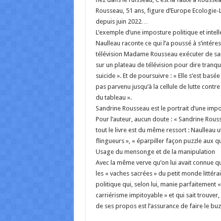
Rousseau, 51 ans, figure d’Europe Ecologie-L
depuis juin 2022…
L’exemple d’une imposture politique et intell
Naulleau raconte ce qui l’a poussé à s’intéress
télévision Madame Rousseau exécuter de sang-
sur un plateau de télévision pour dire tranqu
suicide ». Et de poursuivre : « Elle s’est basé
pas parvenu jusqu’à la cellule de lutte contre
du tableau ».
Sandrine Rousseau est le portrait d’une impost
Pour l’auteur, aucun doute : « Sandrine Rousse
tout le livre est du même ressort : Naulleau 
flingueurs », « éparpiller façon puzzle aux q
Usage du mensonge et de la manipulation
Avec la même verve qu’on lui avait connue qua
les « vaches sacrées » du petit monde littér
politique qui, selon lui, manie parfaitement
carriérisme impitoyable » et qui sait trouver
de ses propos est l’assurance de faire le b