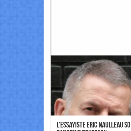
L’essayiste Eric Naulleau s