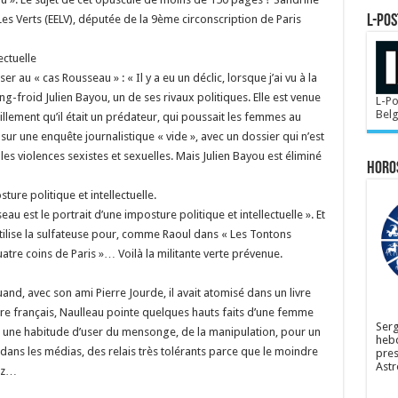
es Verts (EELV), députée de la 9ème circonscription de Paris
L-POS
ectuelle
er au « cas Rousseau » : « Il y a eu un déclic, lorsque j’ai vu à la
froid Julien Bayou, un de ses rivaux politiques. Elle est venue
L-Po
Bel
illement qu’il était un prédateur, qui poussait les femmes au
e sur une enquête journalistique « vide », avec un dossier qui n’est
 les violences sexistes et sexuelles. Mais Julien Bayou est éliminé
Horo
ure politique et intellectuelle.
au est le portrait d’une imposture politique et intellectuelle ». Et
utilise la sulfateuse pour, comme Raoul dans « Les Tontons
uatre coins de Paris »… Voilà la militante verte prévenue.
nd, avec son ami Pierre Jourde, il avait atomisé dans un livre
aire français, Naulleau pointe quelques hauts faits d’une femme
Serg
 « une habitude d’user du mensonge, de la manipulation, pour un
hebd
, dans les médias, des relais très tolérants parce que le moindre
pres
Astr
uzz…