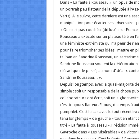
Dans « La faute à Rousseau », un opus de moin
un portrait peu flatteur de la députée à l’
Verts). A le suivre, cette dernière est une as
manipulation pour écarter ses adversaires p
« On n’est pas couché » (diffusée sur France
Rousseau a exécuté sur un plateau télé en l’ac
une féministe extrémiste qui n’a peur de rien
pour faire triompher ses idées : mettre en pl
taliban en Sandrine Rousseau, un sectarisme a
Sandrine Rousseau soutient la détérioration 
d’éradiquer le passé, au nom d’idéaux conte
Sandrine Rousseau… ».
Depuis longtemps, avec la quasi-majorité des l
simple : soit un responsable de la chose pu
collaborateurs ont écrit, soit un « ghostwrite
c’est toujours flatteur. Et puis, de temps à
pamphlet. C’est le cas avec le tout récent liv
tenu longtemps « de gauche » tout en étant tr
titré « La faute à Rousseau ». Précision imméd
Gavroche dans « Les Misérables » de Victor Hug
nez dans le ruisseau, C’est la faute à Rouss