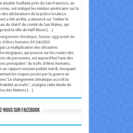
e double fusillade près de San Francisco, en
fornie, ont indiqué les médias américains sur la
 des déclarations de la police locale.Le
ect a été arrêté, a annoncé sur Twitter le
au du shérif du comté de San Mateo, qui
rend la ville de Half Moon […]
hangement climatique, facteur aggravant du
ic d'êtres humains
01/24/2023
ga) La multiplication des désastres
orologiques, qui pousse sur les routes des
ions de personnes, est aujourd'hui l'une des
ses principales" du trafic d'êtres humains,
n un rapport onusien publié mardi, évoquant
ement les risques posés par la guerre en
ine."Le changement climatique accroît la
érabilité au trafic", souligne cette étude de
fice des Nations […]
z-nous sur Facebook