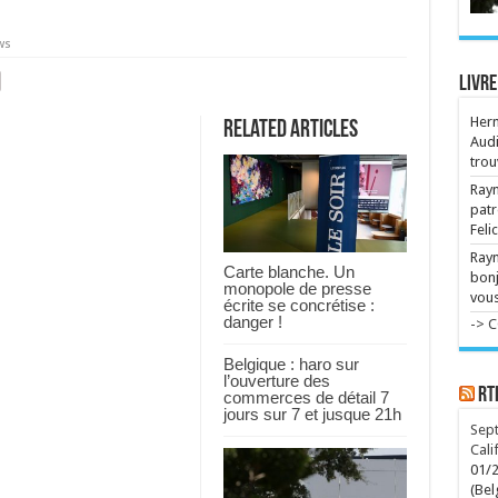
tra
ws
Cla
sig
Ent
Livre
qui
rap
Her
Related Articles
...
Audi
trou
Raym
patr
Feli
Ray
Carte blanche. Un
bonj
monopole de presse
vous
écrite se concrétise :
danger !
-> 
Belgique : haro sur
l’ouverture des
RT
commerces de détail 7
jours sur 7 et jusque 21h
Sept
Cali
01/
(Bel