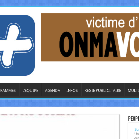
OGRAMMES
L’EQUIPE
AGENDA
INFOS
REGIE PUBLICITAIRE
MULT
La
Peop
Sur
Un 
gra
...