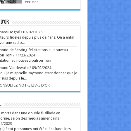
vailler sur un nouveau disque. ...
excuses
Ecrit le 06/08 16:27
ude Douce, publicitaire à succès pendant 50 ans,
ne une bio qui ressemble à une page de publicités.
re nostalgie et stratégie, rencontre avec l'homme
 d'or
 a façonné notre imaginaire visuel et un certain
port à l'humour, pendant ces dernières décennies.
mans Dogné
/
02/02/2025
teurs fidèles depuis plus de 4ans. On a enfin
Ecrit le 06/08 13:52
ver une radio...
rss
V2 Script
ond de Seraing felicitations au nouveau
on Toni
/
11/23/2024
citation au nouveau patron Toni
mond Vandewalle
/
09/02/2024
ou, je m'appelle Raymond etant donner que je
 suis depuis le...
CONSULTEZ NOTRE LIVRE D'OR
L
 morts dans une double fusillade en
fornie, selon des médias américains
24/2023
ga) Sept personnes ont été tuées lundi lors