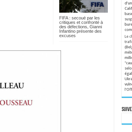
d'un
Cali
base
FIFA : secoué par les
susp
critiques et confronté à
bure
des défections, Gianni
comp
Infantino présente des
excuses
Le c
traf
(Bel
mété
mill
"cau
selo
égal
Ukra
vuln
l'Of
Suive