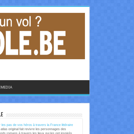
IMEDIA
libre.be - CULTURE
le
 les pas de vos héros à travers la France littéraire
atlas original fait revivre les personnages des
nds romans à travers les lieux qui les ont inspirés.