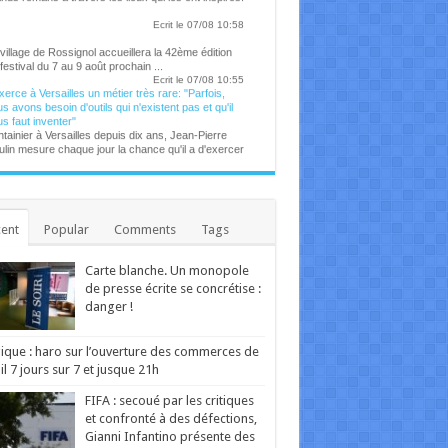
Ecrit le 07/08 10:58
village de Rossignol accueillera la 42ème édition
festival du 7 au 9 août prochain ...
Ecrit le 07/08 10:55
exerce à Versailles un métier très rare: "Parfois,
s avons besoin d'outils qui n'existent pas et qu'il
s faut inventer"
tainier à Versailles depuis dix ans, Jean-Pierre
lin mesure chaque jour la chance qu'il a d'exercer
métier aussi rare. ...
Ecrit le 04/08 14:14
ôme Lebouc, chef de l'atelier tapisserie à
sailles, entend ne jamais mentir quand il s'agit de
arnir un siège. Quel qu'il soit. ...
ent
Popular
Comments
Tags
Ecrit le 03/08 14:01
stance François vit depuis six mois dans un
ace "secret" de Versailles
Carte blanche. Un monopole
Ecrit le 05/08 13:54
ré Le Nôtre, le seul devant qui s'inclinait Louis XIV
de presse écrite se concrétise :
dinier en chef de Versailles depuis cinquante ans,
danger !
in Baraton a planté plus de 200 000 arbres. ...
Ecrit le 06/08 12:25
ique : haro sur l’ouverture des commerces de
chanteuse belge se confie dans une publication
 Instagram. ...
il 7 jours sur 7 et jusque 21h
Ecrit le 06/08 21:33
FIFA : secoué par les critiques
Ecrit le 06/08 17:58
et confronté à des défections,
Gianni Infantino présente des
 ans après la sortie de "Anti", Rihanna semblerait