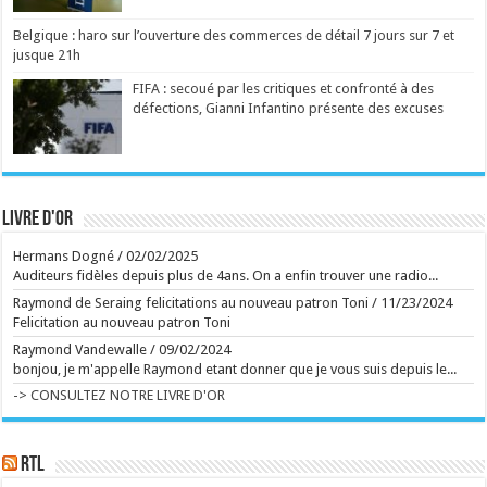
"Ray of Light" de Madonna et "13" de Blur, est
décédé à l'âge de 69 ans, ont annoncé ses proches
vendredi. ...
Belgique : haro sur l’ouverture des commerces de détail 7 jours sur 7 et
Ecrit le 07/08 18:02
jusque 21h
Manèges féeriques au Festival de Chassepierre
Ecrit le 02/08 17:56
FIFA : secoué par les critiques et confronté à des
défections, Gianni Infantino présente des excuses
Ecrit le 07/08 15:51
La série d'animation signée Ricky Gervais, bien
campée, tourne toutefois en rond, à l'image de ses
matous virils, grivois et désoeuvrés. ...
Ecrit le 07/08 14:25
Et sur la route de Reims, Bartoli sort du gâteau
Capuano et Kosky signent un Rossini brillamment
Livre d'or
délirant ...
Ecrit le 07/08 13:01
Hermans Dogné
/
02/02/2025
Retour aux sources de l'Art brut, à Lausanne, avec
de grands artistes venus des marges
Auditeurs fidèles depuis plus de 4ans. On a enfin trouver une radio...
La collection de l'Art brut, créée par Dubuffet, fête
Raymond de Seraing felicitations au nouveau patron Toni
/
11/23/2024
ses 50 ans. L'occasion aussi de découvrir la très
inspirante fondation Jan Michalski. ...
Felicitation au nouveau patron Toni
Ecrit le 07/08 13:01
Raymond Vandewalle
/
09/02/2024
Plus d'un an et demi après la saison 1, Netflix a mis
bonjou, je m'appelle Raymond etant donner que je vous suis depuis le...
en ligne sept épisodes. Le 8e est prévu pour le 26
août. En images, l'épopée familiale est plus
-> CONSULTEZ NOTRE LIVRE D'OR
tourbillonnante que jamais. ...
Ecrit le 07/08 12:43
rss
V2 Script
RTL