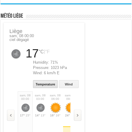
Météo Liège
Liège
sam, 08 00:00
ciel dégagé
17
|
°C
°F
Humidity:
71%
Pressure:
1023 hPa
Wind:
6 km/h E
Temperature
Wind
sam, 08
sam, 08
sam, 08
sam, 08
sam, 08
sam, 08
sam, 08
sam,
00:00
03:00
06:00
09:00
12:00
15:00
18:00
21:
17°
15°
14°
13°
16°
16°
24°
24°
28°
28°
30°
30°
27°
27°
22°