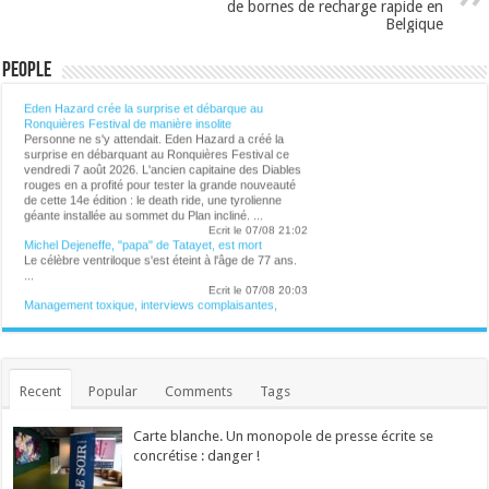
de bornes de recharge rapide en
Belgique
People
Lalibre.be - CULTURE
Eden Hazard crée la surprise et débarque au
Ronquières Festival de manière insolite
Personne ne s'y attendait. Eden Hazard a créé la
surprise en débarquant au Ronquières Festival ce
vendredi 7 août 2026. L'ancien capitaine des Diables
rouges en a profité pour tester la grande nouveauté
de cette 14e édition : le death ride, une tyrolienne
géante installée au sommet du Plan incliné. ...
Ecrit le 07/08 21:02
Michel Dejeneffe, "papa" de Tatayet, est mort
Le célèbre ventriloque s'est éteint à l'âge de 77 ans.
...
Ecrit le 07/08 20:03
Management toxique, interviews complaisantes,
relents de racisme et de sexisme : le podcast
"Legend" et son animateur Guillaume Pley malmenés
Phénomène médiatique fulgurant né en 2023, le
premier podcast de France pèse aujourd'hui
70 millions d'euros. C'est aussi une histoire belge à
plus d'un titre. Une success-story qui fait l'objet de
Recent
Popular
Comments
Tags
nombreuses critiques en ce moment. ...
Ecrit le 07/08 19:56
Des collaborations avec Madonna, Blur, U2 ou
Carte blanche. Un monopole de presse écrite se
Britney Spears: William Orbit est mort
concrétise : danger !
Le producteur britannique multirécompensé William
Orbit, notamment connu pour son travail sur l'album