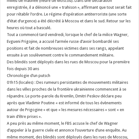
milieu de matinée (heure de Moscou). Dans une déclaration
enregistrée, il a dénoncé une « trahison », affirmant que tout serait fait
pour rétablir l’ordre. Le régime d’opération antiterroriste (une sorte
d’état d’urgence) a été décrété à Moscou et dans le sud. Retour sur les
heures où tout a basculé.
Tout a commencé tard vendredi, lorsque le chef de la milice Wagner,
Evgueni Prigojine, a accusé l’armée russe d’avoir bombardé ses
positions et fait de nombreuses victimes dans ses rangs, appelant
ensuite à un soulèvement contre le commandement militaire.
Des blindés sont déployés dans les rues de Moscou pour la première
fois depuis 30 ans
Chronologie d’un putsch
01h15 (locales) : Des rumeurs persistantes de mouvements militaires
dans les villes proches de la frontière ukrainienne commencent à se
répandre. Le porte-parole du Kremlin, Dmitri Peskov déclare peu
après que Vladimir Poutine « est informé de tous les évènements
autour de Prigogine » et que « les mesures nécessaires » sont « en
train d’être prises ».
A peu près au même moment, le FBS accuse le chef de Wagner
d’appeler à la guerre civile et annonce l’ouverture d’une enquête. Au
même moment, des blindés sont déployés dans les rues de Moscou,