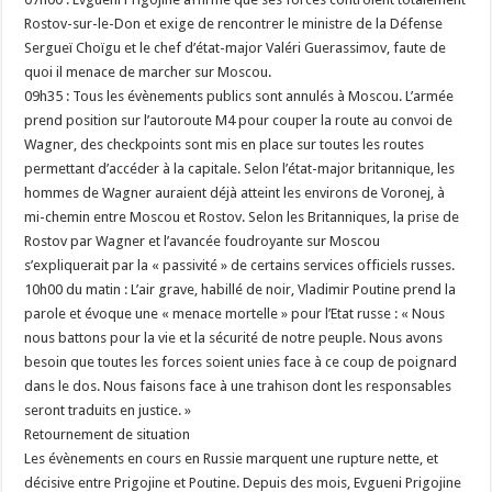
Rostov-sur-le-Don et exige de rencontrer le ministre de la Défense
Sergueï Choïgu et le chef d’état-major Valéri Guerassimov, faute de
quoi il menace de marcher sur Moscou.
09h35 : Tous les évènements publics sont annulés à Moscou. L’armée
prend position sur l’autoroute M4 pour couper la route au convoi de
Wagner, des checkpoints sont mis en place sur toutes les routes
permettant d’accéder à la capitale. Selon l’état-major britannique, les
hommes de Wagner auraient déjà atteint les environs de Voronej, à
mi-chemin entre Moscou et Rostov. Selon les Britanniques, la prise de
Rostov par Wagner et l’avancée foudroyante sur Moscou
s’expliquerait par la « passivité » de certains services officiels russes.
10h00 du matin : L’air grave, habillé de noir, Vladimir Poutine prend la
parole et évoque une « menace mortelle » pour l’Etat russe : « Nous
nous battons pour la vie et la sécurité de notre peuple. Nous avons
besoin que toutes les forces soient unies face à ce coup de poignard
dans le dos. Nous faisons face à une trahison dont les responsables
seront traduits en justice. »
Retournement de situation
Les évènements en cours en Russie marquent une rupture nette, et
décisive entre Prigojine et Poutine. Depuis des mois, Evgueni Prigojine