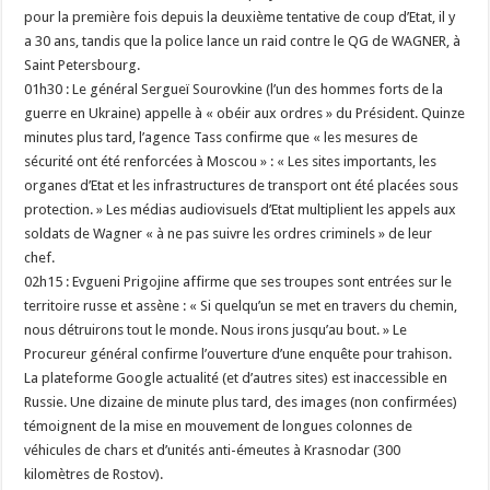
pour la première fois depuis la deuxième tentative de coup d’Etat, il y
a 30 ans, tandis que la police lance un raid contre le QG de WAGNER, à
Saint Petersbourg.
01h30 : Le général Sergueï Sourovkine (l’un des hommes forts de la
guerre en Ukraine) appelle à « obéir aux ordres » du Président. Quinze
minutes plus tard, l’agence Tass confirme que « les mesures de
sécurité ont été renforcées à Moscou » : « Les sites importants, les
organes d’Etat et les infrastructures de transport ont été placées sous
protection. » Les médias audiovisuels d’Etat multiplient les appels aux
soldats de Wagner « à ne pas suivre les ordres criminels » de leur
chef.
02h15 : Evgueni Prigojine affirme que ses troupes sont entrées sur le
territoire russe et assène : « Si quelqu’un se met en travers du chemin,
nous détruirons tout le monde. Nous irons jusqu’au bout. » Le
Procureur général confirme l’ouverture d’une enquête pour trahison.
La plateforme Google actualité (et d’autres sites) est inaccessible en
Russie. Une dizaine de minute plus tard, des images (non confirmées)
témoignent de la mise en mouvement de longues colonnes de
véhicules de chars et d’unités anti-émeutes à Krasnodar (300
kilomètres de Rostov).