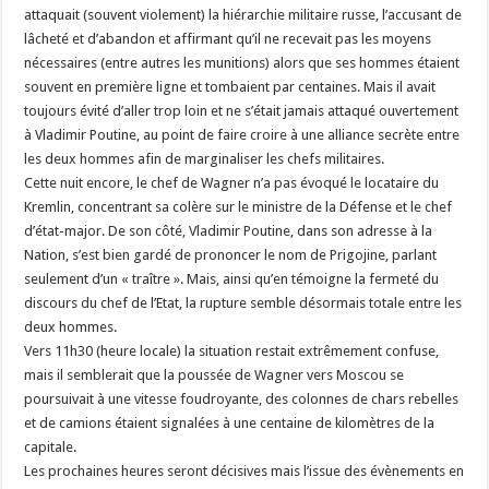
attaquait (souvent violement) la hiérarchie militaire russe, l’accusant de
lâcheté et d’abandon et affirmant qu’il ne recevait pas les moyens
nécessaires (entre autres les munitions) alors que ses hommes étaient
souvent en première ligne et tombaient par centaines. Mais il avait
toujours évité d’aller trop loin et ne s’était jamais attaqué ouvertement
à Vladimir Poutine, au point de faire croire à une alliance secrète entre
les deux hommes afin de marginaliser les chefs militaires.
Cette nuit encore, le chef de Wagner n’a pas évoqué le locataire du
Kremlin, concentrant sa colère sur le ministre de la Défense et le chef
d’état-major. De son côté, Vladimir Poutine, dans son adresse à la
Nation, s’est bien gardé de prononcer le nom de Prigojine, parlant
seulement d’un « traître ». Mais, ainsi qu’en témoigne la fermeté du
discours du chef de l’Etat, la rupture semble désormais totale entre les
deux hommes.
Vers 11h30 (heure locale) la situation restait extrêmement confuse,
mais il semblerait que la poussée de Wagner vers Moscou se
poursuivait à une vitesse foudroyante, des colonnes de chars rebelles
et de camions étaient signalées à une centaine de kilomètres de la
capitale.
Les prochaines heures seront décisives mais l’issue des évènements en