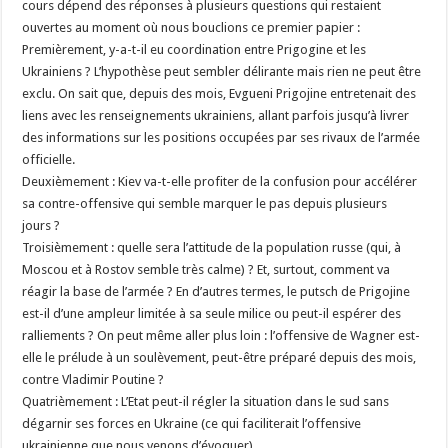
cours dépend des réponses à plusieurs questions qui restaient
ouvertes au moment où nous bouclions ce premier papier :
Premièrement, y-a-t-il eu coordination entre Prigogine et les
Ukrainiens ? L’hypothèse peut sembler délirante mais rien ne peut être
exclu. On sait que, depuis des mois, Evgueni Prigojine entretenait des
liens avec les renseignements ukrainiens, allant parfois jusqu’à livrer
des informations sur les positions occupées par ses rivaux de l’armée
officielle.
Deuxièmement : Kiev va-t-elle profiter de la confusion pour accélérer
sa contre-offensive qui semble marquer le pas depuis plusieurs
jours ?
Troisièmement : quelle sera l’attitude de la population russe (qui, à
Moscou et à Rostov semble très calme) ? Et, surtout, comment va
réagir la base de l’armée ? En d’autres termes, le putsch de Prigojine
est-il d’une ampleur limitée à sa seule milice ou peut-il espérer des
ralliements ? On peut même aller plus loin : l’offensive de Wagner est-
elle le prélude à un soulèvement, peut-être préparé depuis des mois,
contre Vladimir Poutine ?
Quatrièmement : L’Etat peut-il régler la situation dans le sud sans
dégarnir ses forces en Ukraine (ce qui faciliterait l’offensive
ukrainienne que nous venons d’évoquer).