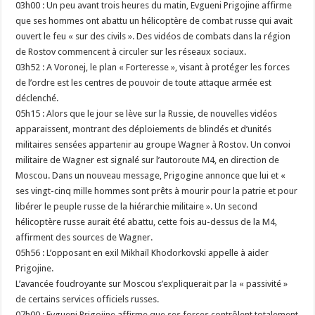
03h00 : Un peu avant trois heures du matin, Evgueni Prigojine affirme
que ses hommes ont abattu un hélicoptère de combat russe qui avait
ouvert le feu « sur des civils ». Des vidéos de combats dans la région
de Rostov commencent à circuler sur les réseaux sociaux.
03h52 : A Voronej, le plan « Forteresse », visant à protéger les forces
de l’ordre est les centres de pouvoir de toute attaque armée est
déclenché.
05h15 : Alors que le jour se lève sur la Russie, de nouvelles vidéos
apparaissent, montrant des déploiements de blindés et d’unités
militaires sensées appartenir au groupe Wagner à Rostov. Un convoi
militaire de Wagner est signalé sur l’autoroute M4, en direction de
Moscou. Dans un nouveau message, Prigogine annonce que lui et «
ses vingt-cinq mille hommes sont prêts à mourir pour la patrie et pour
libérer le peuple russe de la hiérarchie militaire ». Un second
hélicoptère russe aurait été abattu, cette fois au-dessus de la M4,
affirment des sources de Wagner.
05h56 : L’opposant en exil Mikhaïl Khodorkovski appelle à aider
Prigojine.
L’avancée foudroyante sur Moscou s’expliquerait par la « passivité »
de certains services officiels russes.
07h00 : Evgueni Prigojine affirme que ses forces contrôlent totalement