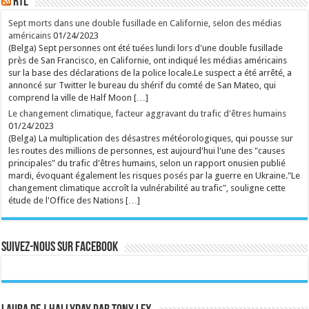
RTL
"Legend" et son animateur Guillaume Pley malmenés
Phénomène médiatique fulgurant né en 2023, le
premier podcast de France pèse aujourd'hui
Sept morts dans une double fusillade en Californie, selon des médias
70 millions d'euros. C'est aussi une histoire belge à
américains
01/24/2023
plus d'un titre. Une success-story qui fait l'objet de
(Belga) Sept personnes ont été tuées lundi lors d'une double fusillade
nombreuses critiques en ce moment. ...
près de San Francisco, en Californie, ont indiqué les médias américains
Ecrit le 07/08 19:56
sur la base des déclarations de la police locale.Le suspect a été arrêté, a
rss
V2 Script
annoncé sur Twitter le bureau du shérif du comté de San Mateo, qui
comprend la ville de Half Moon […]
Le changement climatique, facteur aggravant du trafic d'êtres humains
01/24/2023
(Belga) La multiplication des désastres météorologiques, qui pousse sur
les routes des millions de personnes, est aujourd'hui l'une des "causes
principales" du trafic d'êtres humains, selon un rapport onusien publié
mardi, évoquant également les risques posés par la guerre en Ukraine."Le
changement climatique accroît la vulnérabilité au trafic", souligne cette
étude de l'Office des Nations […]
Suivez-nous sur Facebook