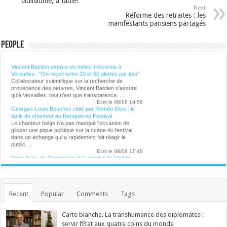
Guillaume, à table!"
Next
Réforme des retraites : les
manifestants parisiens partagés
People
Lalibre.be - CULTURE
Vincent Bastien exerce un métier méconnu à
Versailles : "On reçoit entre 20 et 60 alertes par jour"
Collaborateur scientifique sur la recherche de
provenance des oeuvres, Vincent Bastien s'assure
qu'à Versailles, tout n'est que transparence. ...
Ecrit le 08/08 19:58
Georges-Louis Bouchez ciblé par Roméo Elvis : le
tacle du chanteur au Ronquières Festival
Le chanteur belge n'a pas manqué l'occasion de
glisser une pique politique sur la scène du festival,
dans un échange qui a rapidement fait réagir le
public. ...
Ecrit le 08/08 17:49
Entre le lac de Constance et la piscine de Violetta
Ecrit le 08/08 15:52
Après avoir déclenché une polémique retentissante,
la chanteuse néerlandaise était particulièrement
attendue pour son passage à Genk. ...
Recent
Popular
Comments
Tags
Ecrit le 08/08 14:21
Virginie Efira honorée au festival de Locarno : " Un
regard neuf qui ne cesse de se réinventer"
Carte blanche. La transhumance des diplomates :
L'actrice belgo-française Virginie Efira a reçu
servir l’Etat aux quatre coins du monde
vendredi soir le Leopard Club Award dans le cadre du