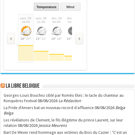
Temperature
Wind
sam, 08
sam, 08
dim, 09
dim, 09
dim, 09
dim, 09
dim, 09
dim,
18:00
21:00
00:00
03:00
06:00
09:00
12:00
15:
28°
27°
23°
21°
18°
18°
16°
16°
20°
20°
30°
30°
31°
31°
28°
LA Libre Belgique
Georges-Louis Bouchez ciblé par Roméo Elvis : le tacle du chanteur au
Ronquières Festival
08/08/2026
La Rédaction
La Pride d'Anvers bat un nouveau record d'affluence
08/08/2026
Belga
Belga
Les révélations de Clement, le fils illégitime du prince Laurent, sur leur
relation
08/08/2026
Jessica Meurens
Bart De Wever rend hommage aux victimes du Bois du Cazier : "C'est un