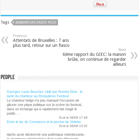
Tags
ANIMATEURS RADIO PLUS
Previous
Attentats de Bruxelles : 7 ans
plus tard, retour sur un fiasco
Next
6ème rapport du GIEC: la maison
brûle, on continue de regarder
ailleurs
People
Lalibre.be - CULTURE
Georges-Louis Bouchez ciblé par Roméo Elvis : le
tacle du chanteur au Ronquières Festival
Le chanteur belge n'a pas manqué l'occasion de
glisser une pique politique sur la scène du festival,
dans un échange qui a rapidement fait réagir le
public. ...
Ecrit le 08/08 17:49
Entre le lac de Constance et la piscine de Violetta
Ecrit le 08/08 15:52
Après avoir déclenché une polémique retentissante,
la chanteuse néerlandaise était particulièrement