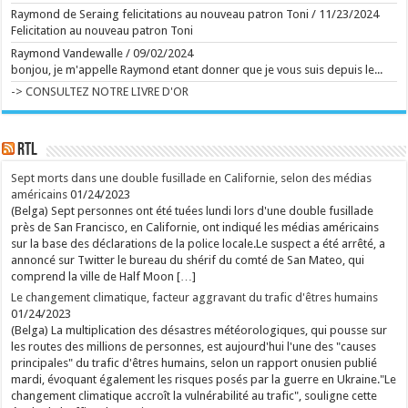
Michel Dejeneffe, "papa" de Tatayet, est mort
Raymond de Seraing felicitations au nouveau patron Toni
/
11/23/2024
Le célèbre ventriloque s'est éteint à l'âge de 77 ans.
...
Felicitation au nouveau patron Toni
Ecrit le 07/08 20:03
Management toxique, interviews complaisantes,
Raymond Vandewalle
/
09/02/2024
relents de racisme et de sexisme : le podcast
bonjou, je m'appelle Raymond etant donner que je vous suis depuis le...
"Legend" et son animateur Guillaume Pley malmenés
Phénomène médiatique fulgurant né en 2023, le
-> CONSULTEZ NOTRE LIVRE D'OR
premier podcast de France pèse aujourd'hui
70 millions d'euros. C'est aussi une histoire belge à
plus d'un titre. Une success-story qui fait l'objet de
nombreuses critiques en ce moment. ...
RTL
Ecrit le 07/08 19:56
Des collaborations avec Madonna, Blur, U2 ou
Sept morts dans une double fusillade en Californie, selon des médias
Britney Spears: William Orbit est mort
Le producteur britannique multirécompensé William
américains
01/24/2023
Orbit, notamment connu pour son travail sur l'album
(Belga) Sept personnes ont été tuées lundi lors d'une double fusillade
"Ray of Light" de Madonna et "13" de Blur, est
près de San Francisco, en Californie, ont indiqué les médias américains
décédé à l'âge de 69 ans, ont annoncé ses proches
vendredi. ...
sur la base des déclarations de la police locale.Le suspect a été arrêté, a
Ecrit le 07/08 18:02
annoncé sur Twitter le bureau du shérif du comté de San Mateo, qui
comprend la ville de Half Moon […]
rss
V2 Script
Le changement climatique, facteur aggravant du trafic d'êtres humains
01/24/2023
(Belga) La multiplication des désastres météorologiques, qui pousse sur
les routes des millions de personnes, est aujourd'hui l'une des "causes
principales" du trafic d'êtres humains, selon un rapport onusien publié
mardi, évoquant également les risques posés par la guerre en Ukraine."Le
changement climatique accroît la vulnérabilité au trafic", souligne cette