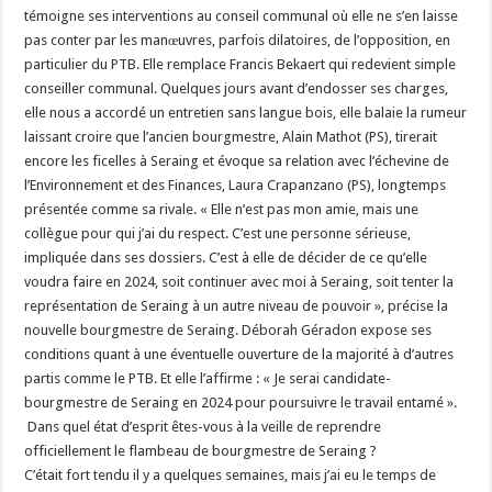
témoigne ses interventions au conseil communal où elle ne s’en laisse
pas conter par les manœuvres, parfois dilatoires, de l’opposition, en
particulier du PTB. Elle remplace Francis Bekaert qui redevient simple
conseiller communal. Quelques jours avant d’endosser ses charges,
elle nous a accordé un entretien sans langue bois, elle balaie la rumeur
laissant croire que l’ancien bourgmestre, Alain Mathot (PS), tirerait
encore les ficelles à Seraing et évoque sa relation avec l’échevine de
l’Environnement et des Finances, Laura Crapanzano (PS), longtemps
présentée comme sa rivale. « Elle n’est pas mon amie, mais une
collègue pour qui j’ai du respect. C’est une personne sérieuse,
impliquée dans ses dossiers. C’est à elle de décider de ce qu’elle
voudra faire en 2024, soit continuer avec moi à Seraing, soit tenter la
représentation de Seraing à un autre niveau de pouvoir », précise la
nouvelle bourgmestre de Seraing. Déborah Géradon expose ses
conditions quant à une éventuelle ouverture de la majorité à d’autres
partis comme le PTB. Et elle l’affirme : « Je serai candidate-
bourgmestre de Seraing en 2024 pour poursuivre le travail entamé ».
Dans quel état d’esprit êtes-vous à la veille de reprendre
officiellement le flambeau de bourgmestre de Seraing ?
C’était fort tendu il y a quelques semaines, mais j’ai eu le temps de