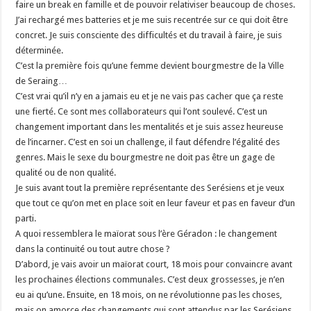
faire un break en famille et de pouvoir relativiser beaucoup de choses.
J’ai rechargé mes batteries et je me suis recentrée sur ce qui doit être
concret. Je suis consciente des difficultés et du travail à faire, je suis
déterminée.
C’est la première fois qu’une femme devient bourgmestre de la Ville
de Seraing…
C’est vrai qu’il n’y en a jamais eu et je ne vais pas cacher que ça reste
une fierté. Ce sont mes collaborateurs qui l’ont soulevé. C’est un
changement important dans les mentalités et je suis assez heureuse
de l’incarner. C’est en soi un challenge, il faut défendre l’égalité des
genres. Mais le sexe du bourgmestre ne doit pas être un gage de
qualité ou de non qualité.
Je suis avant tout la première représentante des Serésiens et je veux
que tout ce qu’on met en place soit en leur faveur et pas en faveur d’un
parti.
A quoi ressemblera le maïorat sous l’ère Géradon : le changement
dans la continuité ou tout autre chose ?
D’abord, je vais avoir un maïorat court, 18 mois pour convaincre avant
les prochaines élections communales. C’est deux grossesses, je n’en
eu ai qu’une. Ensuite, en 18 mois, on ne révolutionne pas les choses,
mais on amorce des changements qui sont attendus par les Serésiens.