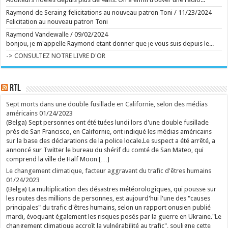
matous virils, grivois et désoeuvrés. ...
Ecrit le 07/08 14:25
Raymond de Seraing felicitations au nouveau patron Toni
/
11/23/2024
Et sur la route de Reims, Bartoli sort du gâteau
Felicitation au nouveau patron Toni
Capuano et Kosky signent un Rossini brillamment
délirant ...
Raymond Vandewalle
/
09/02/2024
Ecrit le 07/08 13:01
Retour aux sources de l'Art brut, à Lausanne, avec
bonjou, je m'appelle Raymond etant donner que je vous suis depuis le...
de grands artistes venus des marges
-> CONSULTEZ NOTRE LIVRE D'OR
La collection de l'Art brut, créée par Dubuffet, fête
ses 50 ans. L'occasion aussi de découvrir la très
inspirante fondation Jan Michalski. ...
Ecrit le 07/08 13:01
RTL
rss
V2 Script
Sept morts dans une double fusillade en Californie, selon des médias
américains
01/24/2023
(Belga) Sept personnes ont été tuées lundi lors d'une double fusillade
près de San Francisco, en Californie, ont indiqué les médias américains
sur la base des déclarations de la police locale.Le suspect a été arrêté, a
annoncé sur Twitter le bureau du shérif du comté de San Mateo, qui
comprend la ville de Half Moon […]
Le changement climatique, facteur aggravant du trafic d'êtres humains
01/24/2023
(Belga) La multiplication des désastres météorologiques, qui pousse sur
les routes des millions de personnes, est aujourd'hui l'une des "causes
principales" du trafic d'êtres humains, selon un rapport onusien publié
mardi, évoquant également les risques posés par la guerre en Ukraine."Le
changement climatique accroît la vulnérabilité au trafic", souligne cette