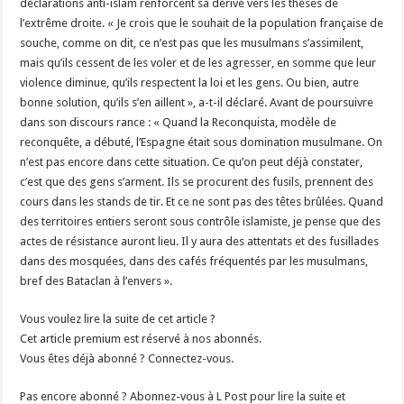
déclarations anti-islam renforcent sa dérive vers les thèses de
l’extrême droite. « Je crois que le souhait de la population française de
souche, comme on dit, ce n’est pas que les musulmans s’assimilent,
mais qu’ils cessent de les voler et de les agresser, en somme que leur
violence diminue, qu’ils respectent la loi et les gens. Ou bien, autre
bonne solution, qu’ils s’en aillent », a-t-il déclaré. Avant de poursuivre
dans son discours rance : « Quand la Reconquista, modèle de
reconquête, a débuté, l’Espagne était sous domination musulmane. On
n’est pas encore dans cette situation. Ce qu’on peut déjà constater,
c’est que des gens s’arment. Ils se procurent des fusils, prennent des
cours dans les stands de tir. Et ce ne sont pas des têtes brûlées. Quand
des territoires entiers seront sous contrôle islamiste, je pense que des
actes de résistance auront lieu. Il y aura des attentats et des fusillades
dans des mosquées, dans des cafés fréquentés par les musulmans,
bref des Bataclan à l’envers ».
Vous voulez lire la suite de cet article ?
Cet article premium est réservé à nos abonnés.
Vous êtes déjà abonné ? Connectez-vous.
Pas encore abonné ? Abonnez-vous à L Post pour lire la suite et