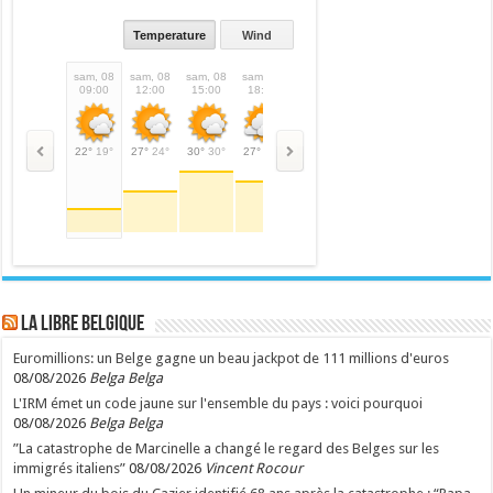
Temperature
Wind
sam, 08
sam, 08
sam, 08
sam, 08
sam, 08
dim, 09
dim, 09
dim,
09:00
12:00
15:00
18:00
21:00
00:00
03:00
06:
22°
19°
27°
24°
30°
30°
27°
27°
21°
21°
20°
20°
19°
19°
21°
LA Libre Belgique
Euromillions: un Belge gagne un beau jackpot de 111 millions d'euros
08/08/2026
Belga Belga
L'IRM émet un code jaune sur l'ensemble du pays : voici pourquoi
08/08/2026
Belga Belga
”La catastrophe de Marcinelle a changé le regard des Belges sur les
immigrés italiens”
08/08/2026
Vincent Rocour