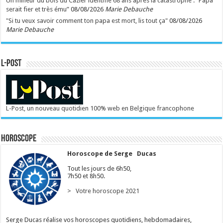
Un mineur du bois du Cazier identifié 68 ans après la catastrophe : “Papa
serait fier et très ému”
08/08/2026
Marie Debauche
"Si tu veux savoir comment ton papa est mort, lis tout ça"
08/08/2026
Marie Debauche
L-POST
L-Post, un nouveau quotidien 100% web en Belgique francophone
Horoscope
Horoscope de Serge Ducas
Tout les jours de 6h50,
7h50 et 8h50.
> Votre horoscope 2021
Serge Ducas réalise vos horoscopes quotidiens, hebdomadaires,