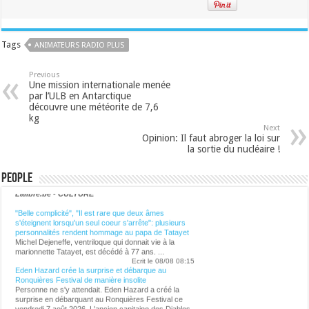
Tags
ANIMATEURS RADIO PLUS
Previous
Une mission internationale menée
par l’ULB en Antarctique
découvre une météorite de 7,6
kg
Next
Opinion: Il faut abroger la loi sur
la sortie du nucléaire !
People
Lalibre.be - CULTURE
"Belle complicité", "Il est rare que deux âmes
s'éteignent lorsqu'un seul coeur s'arrête": plusieurs
personnalités rendent hommage au papa de Tatayet
Michel Dejeneffe, ventriloque qui donnait vie à la
marionnette Tatayet, est décédé à 77 ans. ...
Ecrit le 08/08 08:15
Eden Hazard crée la surprise et débarque au
Ronquières Festival de manière insolite
Personne ne s'y attendait. Eden Hazard a créé la
surprise en débarquant au Ronquières Festival ce
vendredi 7 août 2026. L'ancien capitaine des Diables