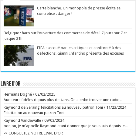
plus d'un titre. Une success-story qui fait l'objet de
nombreuses critiques en ce moment. ...
Carte blanche. Un monopole de presse écrite se
Ecrit le 07/08 19:56
concrétise : danger !
Des collaborations avec Madonna, Blur, U2 ou
Britney Spears: William Orbit est mort
Le producteur britannique multirécompensé William
Orbit, notamment connu pour son travail sur l'album
"Ray of Light" de Madonna et "13" de Blur, est
Belgique : haro sur l’ouverture des commerces de détail 7 jours sur 7 et
décédé à l'âge de 69 ans, ont annoncé ses proches
jusque 21h
vendredi. ...
Ecrit le 07/08 18:02
FIFA : secoué par les critiques et confronté à des
Manèges féeriques au Festival de Chassepierre
défections, Gianni Infantino présente des excuses
Ecrit le 02/08 17:56
Ecrit le 07/08 15:51
La série d'animation signée Ricky Gervais, bien
campée, tourne toutefois en rond, à l'image de ses
matous virils, grivois et désoeuvrés. ...
Ecrit le 07/08 14:25
Livre d'or
Et sur la route de Reims, Bartoli sort du gâteau
Capuano et Kosky signent un Rossini brillamment
Hermans Dogné
/
02/02/2025
délirant ...
Ecrit le 07/08 13:01
Auditeurs fidèles depuis plus de 4ans. On a enfin trouver une radio...
Retour aux sources de l'Art brut, à Lausanne, avec
Raymond de Seraing felicitations au nouveau patron Toni
/
11/23/2024
de grands artistes venus des marges
La collection de l'Art brut, créée par Dubuffet, fête
Felicitation au nouveau patron Toni
ses 50 ans. L'occasion aussi de découvrir la très
inspirante fondation Jan Michalski. ...
Raymond Vandewalle
/
09/02/2024
Ecrit le 07/08 13:01
bonjou, je m'appelle Raymond etant donner que je vous suis depuis le...
Plus d'un an et demi après la saison 1, Netflix a mis
-> CONSULTEZ NOTRE LIVRE D'OR