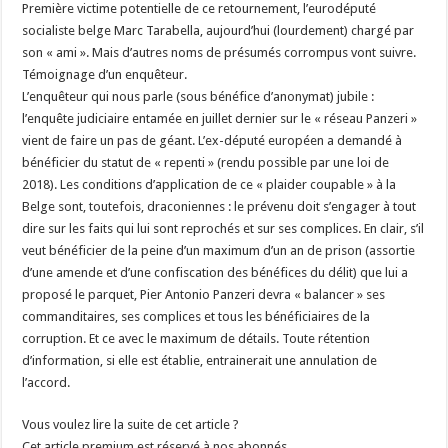
Première victime potentielle de ce retournement, l’eurodéputé
socialiste belge Marc Tarabella, aujourd’hui (lourdement) chargé par
son « ami ». Mais d’autres noms de présumés corrompus vont suivre.
Témoignage d’un enquêteur.
L’enquêteur qui nous parle (sous bénéfice d’anonymat) jubile :
l’enquête judiciaire entamée en juillet dernier sur le « réseau Panzeri »
vient de faire un pas de géant. L’ex-député européen a demandé à
bénéficier du statut de « repenti » (rendu possible par une loi de
2018). Les conditions d’application de ce « plaider coupable » à la
Belge sont, toutefois, draconiennes : le prévenu doit s’engager à tout
dire sur les faits qui lui sont reprochés et sur ses complices. En clair, s’il
veut bénéficier de la peine d’un maximum d’un an de prison (assortie
d’une amende et d’une confiscation des bénéfices du délit) que lui a
proposé le parquet, Pier Antonio Panzeri devra « balancer » ses
commanditaires, ses complices et tous les bénéficiaires de la
corruption. Et ce avec le maximum de détails. Toute rétention
d’information, si elle est établie, entrainerait une annulation de
l’accord.
Vous voulez lire la suite de cet article ?
Cet article premium est réservé à nos abonnés.