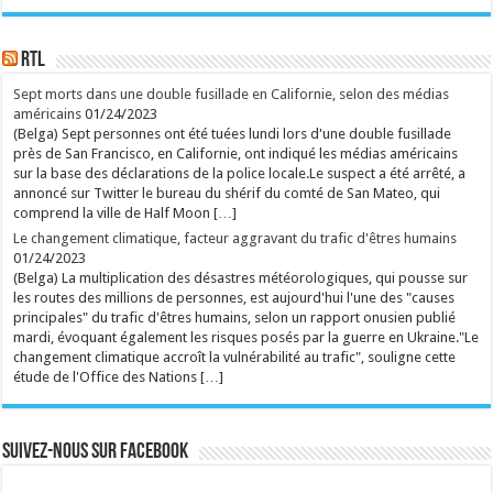
en ligne sept épisodes. Le 8e est prévu pour le 26
août. En images, l'épopée familiale est plus
tourbillonnante que jamais. ...
Ecrit le 07/08 12:43
RTL
rss
V2 Script
Sept morts dans une double fusillade en Californie, selon des médias
américains
01/24/2023
(Belga) Sept personnes ont été tuées lundi lors d'une double fusillade
près de San Francisco, en Californie, ont indiqué les médias américains
sur la base des déclarations de la police locale.Le suspect a été arrêté, a
annoncé sur Twitter le bureau du shérif du comté de San Mateo, qui
comprend la ville de Half Moon […]
Le changement climatique, facteur aggravant du trafic d'êtres humains
01/24/2023
(Belga) La multiplication des désastres météorologiques, qui pousse sur
les routes des millions de personnes, est aujourd'hui l'une des "causes
principales" du trafic d'êtres humains, selon un rapport onusien publié
mardi, évoquant également les risques posés par la guerre en Ukraine."Le
changement climatique accroît la vulnérabilité au trafic", souligne cette
étude de l'Office des Nations […]
Suivez-nous sur Facebook